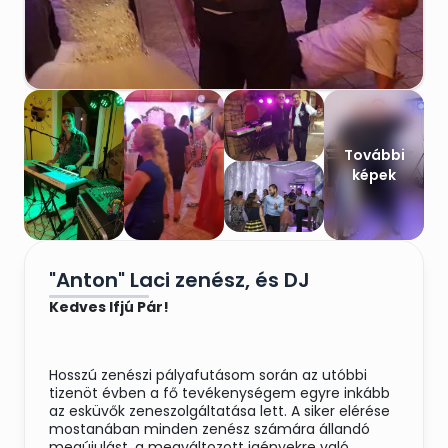
További
képek
"Anton" Laci zenész, és DJ
Kedves Ifjú Pár!
Hosszú zenészi pályafutásom során az utóbbi
tizenöt évben a fő tevékenységem egyre inkább
az esküvők zeneszolgáltatása lett. A siker elérése
mostanában minden zenész számára állandó
megújulást, a megváltozott igényekre való