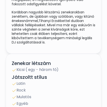
fokozott odafigyelést követel.
Korábban nagyobb létszámú zenekarokban
zenéltem, de újabban vagy szólóban, vagy kitűnő
énekesnőmmel,Tihanyi Erzsébettel duóban
vállalok fellépéseket. Mivel ma már egy esküvőn is
szinte végtelen a zenei kívánságok köre, ezt
lehetetlen csak élőben teljesíteni, ezért
kibővítettem a tevékenységem minőségi legális
DJ szolgáltatással is.
Amit kínálok:
Kiváló ár-érték arány, a műsorvezetése vállalása,
Zenekar létszám
főleg kisebb esküvőkön.
Kicsi ( egy - három fő)
Teljes zenei stílusválaszték, előre egyeztetett
műsor, a kívánságok teljesítése a helyszínen is.
Játszoltt stílus
Latin
Kültéri szertartás felár nélküli hangosítása.
Rock
DJ Szövetségi tag vagyok, befizetett jogdíjjal
rendezett MAHASZ engedélyes zenei anyaggal.
Mulatós
Egyéb
Márkás, kitűnő hang, és fénytechnikám van,