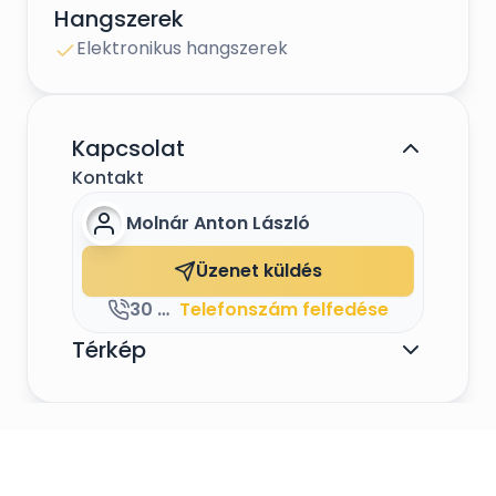
valamint modern hangszerem, és DJ technikám.
Hangszerek
Mivel többnyire az élőzene, és DJ műsor
Elektronikus hangszerek
kombinációját nyújtom, ezért nincs szükségem
unalmas szünetek beiktatására sem!
Hívjanak engem, tudom garantálni esküvőjük
sikerét!
Kapcsolat
Kontakt
Molnár Anton László
Szólóban, vagy Tihanyi Erzsébet énekesnőmmel
vállalok esküvőket, a párokkal egyeztetett DJ
Üzenet küldés
műsor kiegészítéssel.
30 972 1826
Telefonszám felfedése
Térkép