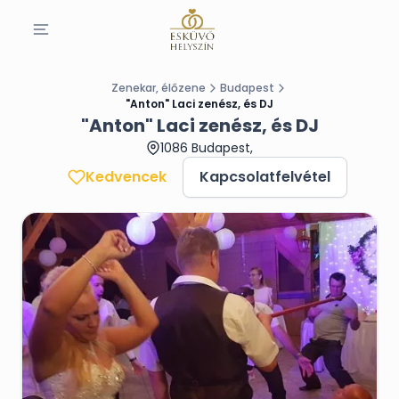
Zenekar, élőzene
Budapest
"Anton" Laci zenész, és DJ
"Anton" Laci zenész, és DJ
1086 Budapest,
Kedvencek
Kapcsolatfelvétel