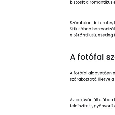
biztosít a romantikus 
Számtalan dekoratív, 
Stílusában harmonizáln
eltérő stílusú, esetleg 
A fotófal 
A fotófal alapvetően 
szórakoztató, illetve a
Az esküvőn általában k
feldíszített, gyönyörű 