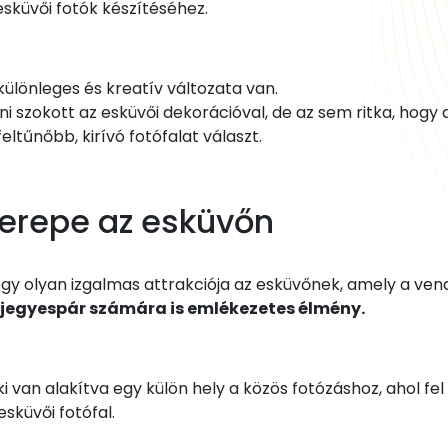
esküvői fotók készítéséhez.
különleges és kreatív változata van.
i szokott az esküvői dekorációval, de az sem ritka, hogy 
feltűnőbb, kirívó fotófalat választ.
szerepe az esküvőn
egy olyan izgalmas attrakciója az esküvőnek, amely a ve
jegyespár számára is emlékezetes élmény.
i van alakítva egy külön hely a közös fotózáshoz, ahol fel 
esküvői fotófal.