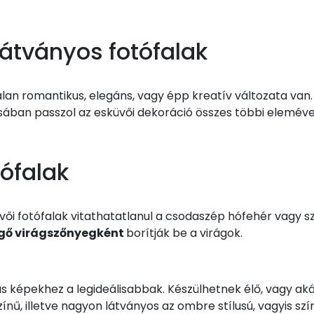
látványos fotófalak
lan romantikus, elegáns, vagy épp kreatív változata van
usában passzol az esküvői dekoráció összes többi eleméve
tófalak
i fotófalak vitathatatlanul a csodaszép hófehér vagy szí
gő virágszőnyegként
borítják be a virágok.
s képekhez a legideálisabbak. Készülhetnek élő, vagy aká
ínű, illetve nagyon látványos az ombre stílusú, vagyis s