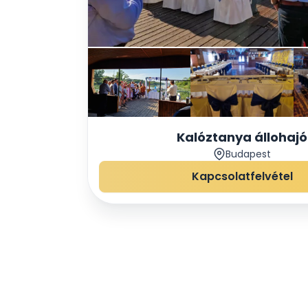
Kalóztanya állohajó
Budapest
Kapcsolatfelvétel