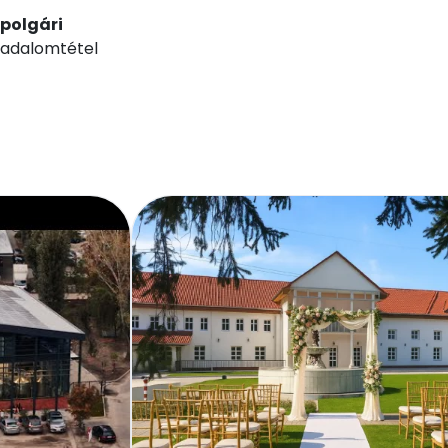
 polgári
ogadalomtétel