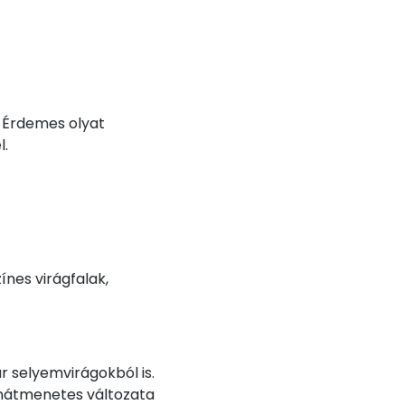
. Érdemes olyat
l.
nes virágfalak,
r selyemvirágokból is.
zínátmenetes változata