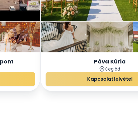
pont
Páva Kúria
Cegléd
Kapcsolatfelvétel