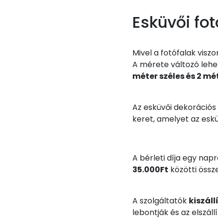
Esküvői fot
Mivel a fotófalak vis
A mérete változó lehet,
méter széles és 2 m
Az esküvői dekorációs 
keret, amelyet az eskü
A bérleti díja egy nap
35.000Ft
közötti össz
A szolgáltatók
kiszállí
lebontják és az elszáll