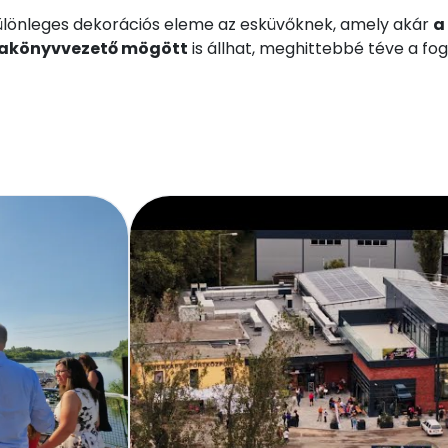
különleges dekorációs eleme az esküvőknek, amely akár
a
yakönyvvezető mögött
is állhat, meghittebbé téve a f