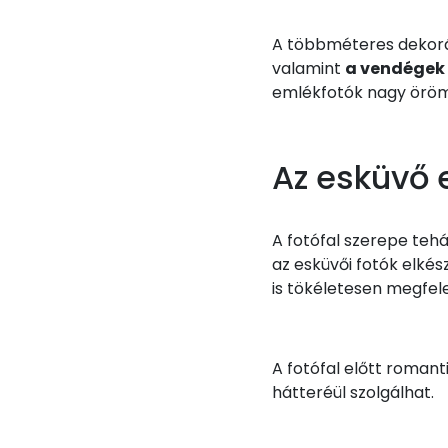
A többméteres dekorá
valamint
a vendégek 
emlékfotók nagy öröme
Az esküvő 
A fotófal szerepe teh
az esküvői fotók elkés
is tökéletesen megfele
A fotófal előtt romant
hátteréül szolgálhat.