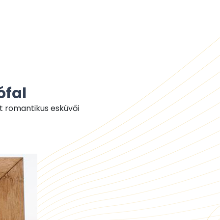
ófal
tt romantikus esküvői