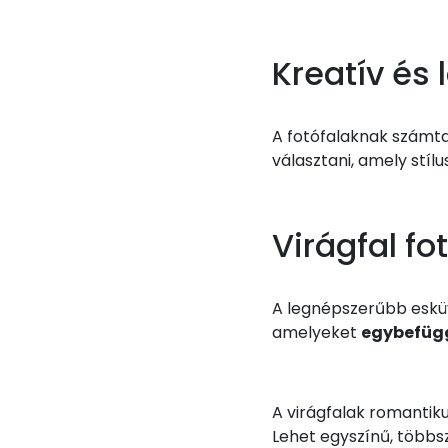
Kreatív és 
A fotófalaknak számta
választani, amely stíl
Virágfal fo
A legnépszerűbb esküvő
amelyeket
egybefüg
A virágfalak romantiku
Lehet egyszínű, többsz