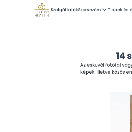
Szolgáltatók
Szervezőm
Tippek és ö
14 
Az esküvői fotófal vag
képek, illetve közös e