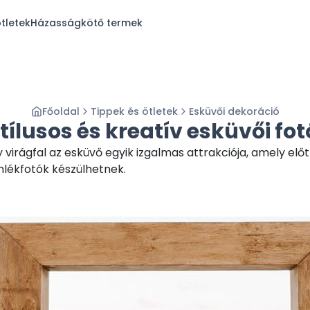
tletek
Házasságkötő termek
Főoldal
Tippek és ötletek
Esküvői dekoráció
stílusos és kreatív esküvői fot
y virágfal az esküvő egyik izgalmas attrakciója, amely elő
mlékfotók készülhetnek.