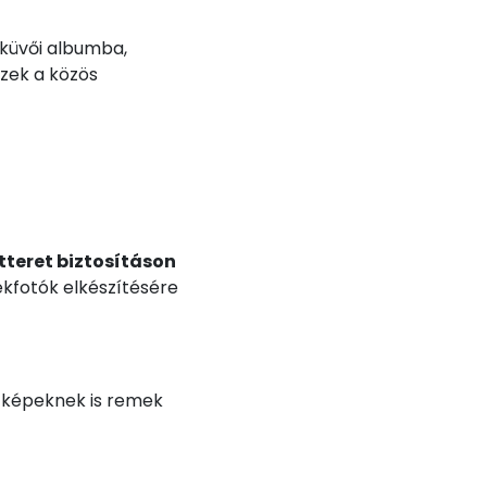
küvői albumba,
Ezek a közös
teret biztosításon
ékfotók elkészítésére
es képeknek is remek