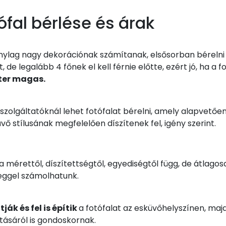
ófal bérlése és árak
zonylag nagy dekorációnak számítanak, elsősorban bérelni
 de legalább 4 főnek el kell férnie előtte, ezért jó, ha a 
éter magas.
szolgáltatóknál lehet fotófalat bérelni, amely alapvetőe
vő stílusának megfelelően díszítenek fel, igény szerint.
ra mérettől, díszítettségtől, egyediségtől függ, de átlago
eggel számolhatunk.
tják és fel is építik
a fotófalat az esküvőhelyszínen, maj
ításáról is gondoskornak.