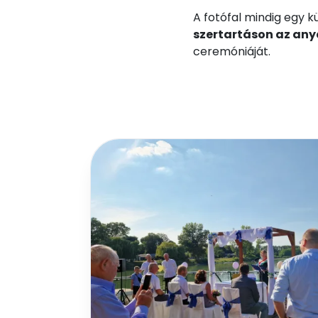
A fotófal mindig egy 
szertartáson az an
ceremóniáját.