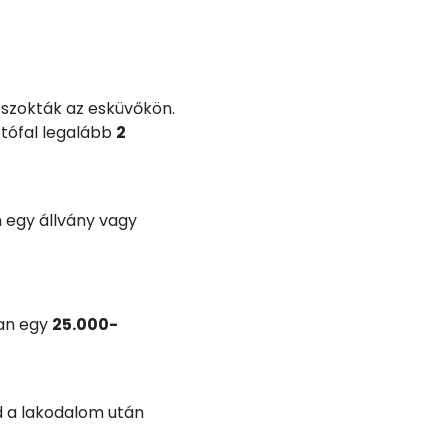
 szokták az esküvőkön.
fotófal legalább
2
n egy állvány vagy
san egy
25.000-
d a lakodalom után