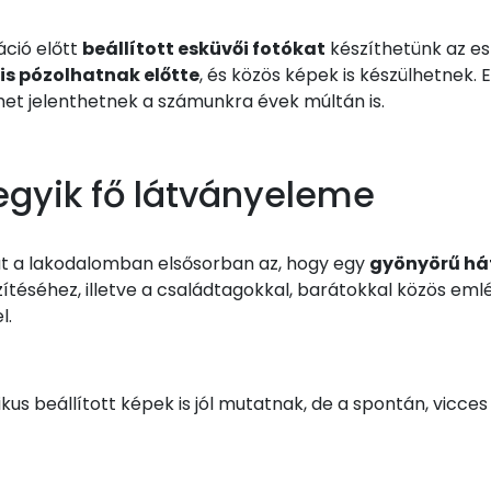
ció előtt
beállított esküvői fotókat
készíthetünk az es
is pózolhatnak előtte
, és közös képek is készülhetnek. 
t jelenthetnek a számunkra évek múltán is.
egyik fő látványeleme
át a lakodalomban elsősorban az, hogy egy
gyönyörű hát
zítéséhez, illetve a családtagokkal, barátokkal közös eml
l.
ikus beállított képek is jól mutatnak, de a spontán, vicc