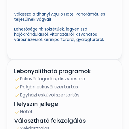
Válassza a tihanyi Aquilo Hotel Panorámát, és
teljesülnek vágyai!
Lehetőségeink sokrétűek, legyen szó
hajókirándulásról, vitorlázásról, kisvonatos
városnézésről, kerékpártúráról, gyalogtúráról.
A szállodához tartozó nyírfákkal és fűzfákkal
borított sziget – mely egyedülálló a Balatonon –
kiválóan alkalmas a polgári szertartás
Lebonyolítható programok
lebonyolítására.
Esküvői fogadás, díszvacsora
Az Apátság körülbelül 5 kilométerre található
Polgári esküvői szertartás
szállodánktól. Gyalogosan 40 perc séta, autóval
Egyházi esküvői szertartás
megközelítőleg 5 perc.
Helyszín jellege
Hotel
Legkedveltebb programtervünk (igény szerint
bővíthető és szűkíthető):
Választható felszolgálás
Svédasztalos