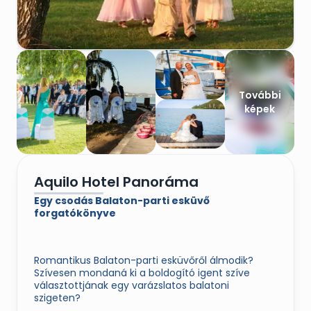
További
képek
Aquilo Hotel Panoráma
Egy csodás Balaton-parti esküvő
forgatókönyve
Romantikus Balaton-parti esküvőről álmodik?
Szívesen mondaná ki a boldogító igent szíve
választottjának egy varázslatos balatoni
szigeten?