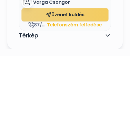
Varga Csongor
Üzenet küldés
87/538-220 , 30/7560-001
Telefonszám felfedése
Térkép