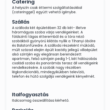
Catering
A helyszín csak éttermi szolgáltatásokkal
(cateringgel) együtt vehető igénybe.
Szállás
Esküvőket elsősorban májusban, júniusban,
szeptemberben és októberben vállalunk,
A szálloda két épületében 32 db két- illetve
amennyiben a rendezvényhez szállásigény is
háromágyas szoba várja vendégeinket. A
párosul, és eléri legalább a 70 főt, de nem haladja
földszinti tágas étteremből és a tóra néző
meg a 120-at.
szobákból gyönyörű kilátás nyílik a Tihanyi öbölre
és Balatonfüredre. A szálloda részeként működő,
múlt század elején épült kastély jellegű villaépület
alsó szintjén egy elegánsan berendezett
Amennyiben ajánlatunk felkeltette
apartman, felső szintjein pedig 1-1, két hálószobás
érdeklődésüket, várjuk jelentkezésüket.
családi szoba és panorámás terasz áll vendégeink
rendelkezésére. A szobák nagy részében
légkondicionáló, mindegyikükben televízió,
telefon és hűtő szolgálja vendégeink kényelmét.
NTAK regisztrációs szám:
SZ19000155
szálláshely típusa: szálloda
Italfogyasztás
Italcsomag összeállítása kérhető.