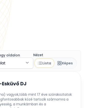
Nézet
egy oldalon
álat
Lista
Képes
a-Esküvő DJ
oha) vagyok,több mint 17 éve szórakoztatok
egfontosabbak közé tartozik számomra a
nyesség, a munkámban és a