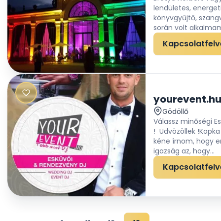
lendületes, energeti
könyvgyűjtő, szangv
során volt alkalma
Kapcsolatfelv
yourevent.hu
Gödöllő
Válassz minőségi E
! Üdvözöllek !Kopka
kéne írnom, hogy e
igazság az, hogy...
Kapcsolatfelv