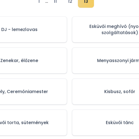
...
1
11
12
13
Esküvői meghívó (ny
DJ - lemezlovas
szolgáltatások)
Zenekar, élőzene
Menyasszonyi jár
ély, Ceremóniamester
Kisbusz, sofőr
vői torta, sütemények
Esküvői tánc