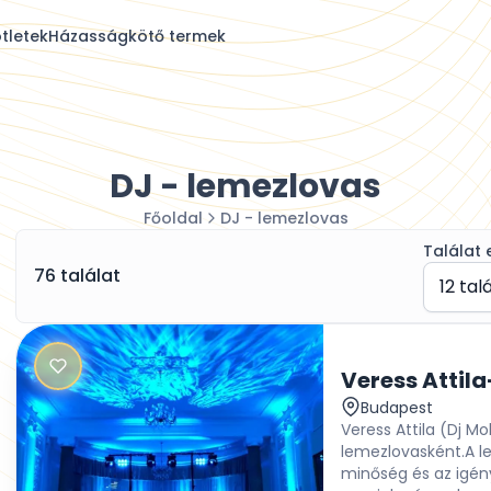
tletek
Házasságkötő termek
DJ - lemezlovas
Főoldal
DJ - lemezlovas
Találat 
76 találat
12 tal
Veress Attil
Budapest
Veress Attila (Dj M
lemezlovasként.A l
minőség és az igé