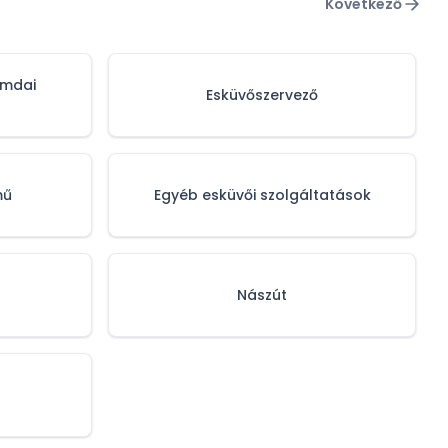
Következő
omdai
Esküvőszervező
mű
Egyéb esküvői szolgáltatások
Nászút