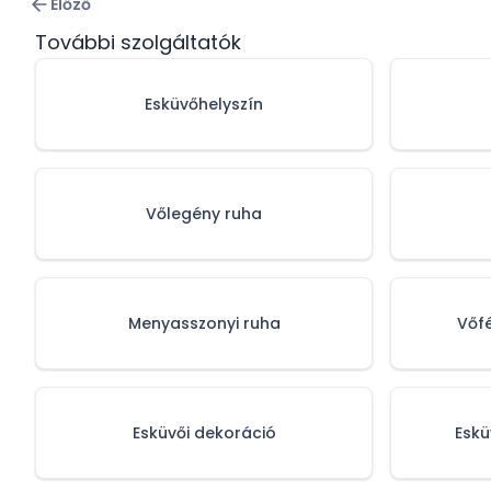
Előző
További szolgáltatók
Esküvőhelyszín
Vőlegény ruha
Menyasszonyi ruha
Vőf
Esküvői dekoráció
Eskü