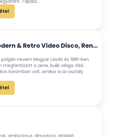
gyaránt. Tapasz...
étel
VJ PIXXEL-Modern & Retro Video Disco, Rendezvény DJ, Esküvő DJ
l, polgári nevem Magyar László és 1981-ben
 megfertőzött a zene, bulik világa. Első
kos koromban volt, amikor is az osztály
étel
ok, ambiciózus, álmodozó, eltökélt,