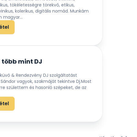
kus, tökéletességre törekvő, etikus,
inikus, kolerikus, digitális nomád. Munkám
m magyar...
étel
 több mint DJ
sküvő & Rendezvény DJ szolgáltatást
 Sándor vagyok, szakmáját tekintve Dj.Most
rre születtem és hasonló szépeket, de az
étel