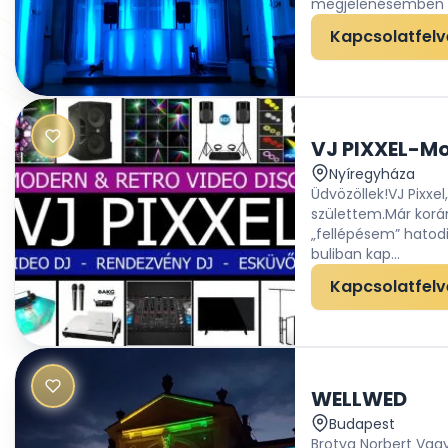
megjelenésemben e
Kapcsolatfelv
Nyíregyháza
Üdvözöllek!VJ Pixxe
születtem.Már korán
„fellépésem” hatodi
buliban kap...
Kapcsolatfelv
WELLWED
Budapest
Brotya Norbert Vagy