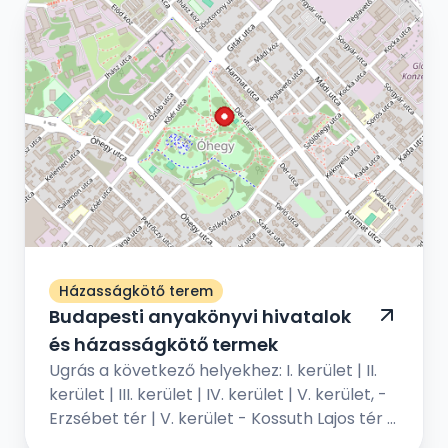
Házasságkötő terem
Budapesti anyakönyvi hivatalok
és házasságkötő termek
Ugrás a következő helyekhez: I. kerület | II.
kerület | III. kerület | IV. kerület | V. kerület, -
Erzsébet tér | V. kerület - Kossuth Lajos tér |
VI. kerület | VII. kerület | VIII. kerület | IX...