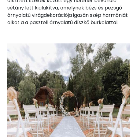
díszített székek között egy hófehér bevonuló
sétány lett kialakítva, amelynek bézs és pezsgő
árnyalatú virágdekorációja igazán szép harmóniát
alkot a a pasztell árnyalatú díszkő burkolattal.