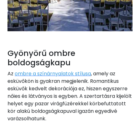
Gyönyörű ombre
boldogságkapu
Az
ombre a színárnyalatok stílusa
, amely az
esküvőkön is gyakran megjelenik. Romantikus
esküvők kedvelt dekorációja ez, hiszen egyszerre
nőies és látványos is egyben. A szertartásra kijelölt
helyet egy pazar virágfüzérekkel körbefuttatott
kör alakú boldogságkapuval igazán egyedivé
varázsolhatunk.