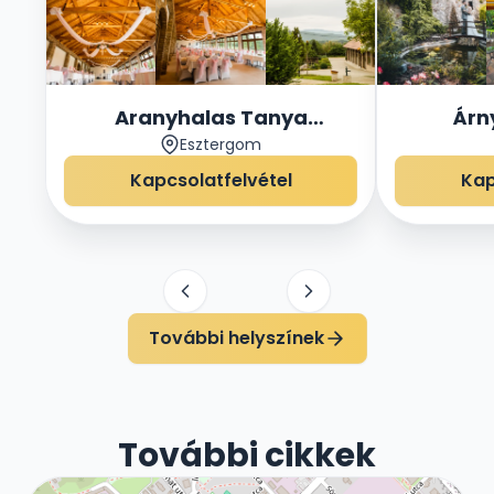
Aranyhalas Tanya
Árn
Esztergom
Rendezvényház
Rend
Kapcsolatfelvétel
Kap
További helyszínek
További cikkek