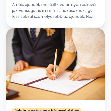
A nászajándék mellé illik valamilyen esküvői
jókívánságot is írni a friss házasoknak, így
lesz sokkal személyesebb az ajándék. Ha
elég kreatívnak érzed magad, akkor
foghatod személyesre is az esküvői
gratulációt. De ha nincs írói vénád, akkor
máshonnan is inspirálódhatsz.
Polgári szertartás - házasságkötés