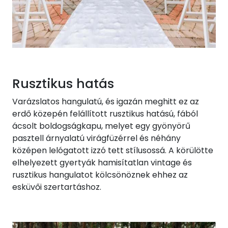
Rusztikus hatás
Varázslatos hangulatú, és igazán meghitt ez az
erdő közepén felállított rusztikus hatású, fából
ácsolt boldogságkapu, melyet egy gyönyörű
pasztell árnyalatú virágfüzérrel és néhány
középen lelógatott izzó tett stílusossá. A körülötte
elhelyezett gyertyák hamisítatlan vintage és
rusztikus hangulatot kölcsönöznek ehhez az
esküvői szertartáshoz.