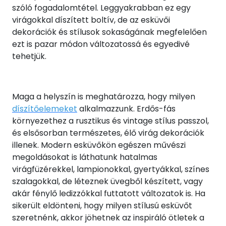
szóló fogadalomtétel. Leggyakrabban ez egy
virágokkal díszített boltív, de az esküvői
dekorációk és stílusok sokaságának megfelelően
ezt is pazar módon változatossá és egyedivé
tehetjük.
Maga a helyszín is meghatározza, hogy milyen
díszítőelemeket
alkalmazzunk. Erdős-fás
környezethez a rusztikus és vintage stílus passzol,
és elsősorban természetes, élő virág dekorációk
illenek. Modern esküvőkön egészen művészi
megoldásokat is láthatunk hatalmas
virágfüzérekkel, lampionokkal, gyertyákkal, színes
szalagokkal, de léteznek üvegből készített, vagy
akár fénylő ledizzókkal futtatott változatok is. Ha
sikerült eldönteni, hogy milyen stílusú esküvőt
szeretnénk, akkor jöhetnek az inspiráló ötletek a