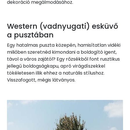
dekoráció megálmodásához.
Western (vadnyugati) esküvő
a pusztában
Egy hatalmas puszta közepén, hamisítatlan vidéki
miliőben szeretnéd kimondani a boldogító igent,
távol a város zajától? Egy rőzsékből font rusztikus
jellegű boldogságkapu, apró virágdíszekkel
tökéletesen illik ehhez a naturális stílushoz.
Visszafogott, mégis látványos.