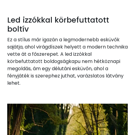
Led izzókkal körbefuttatott
boltív
Ez a stílus már igazán a legmodernebb esküvők
sajátja, ahol virágdíszek helyett a modern technika
vette át a főszerepet. A led izzókkal
körbefuttatott boldogságkapu nem hétköznapi
megoldás, ám egy délutáni esküvőn, ahol a
fényjáték is szerephez juthat, varázslatos látvány
lehet.