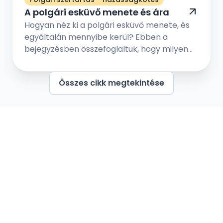
A polgári esküvő menete és ára
Hogyan néz ki a polgári esküvő menete, és
egyáltalán mennyibe kerül? Ebben a
bejegyzésben összefoglaltuk, hogy milyen
lépések vezetnek el addig, hogy a polgári
esküvőn kimondhassátok egymásnak a
Összes cikk megtekintése
boldogító igent szeretteitek és barátaitok
társaságában. Nézzük meg melyek a
leggyakrabban felmerülő kérdések a
polgári esküvő kapcsán!