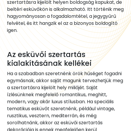
szertartásra kijelölt helyen boldogság kapukat, de
beltéri esküvőkön is alkalmazható. Itt történik meg
hagyományosan a fogadalomtétel, a jegygyűrű
felvétel, és itt hangzik el az a bizonyos boldogító
igen.
Az esküvői szertartás
kialakításának kellékei
Ha a szabadban szeretnénk örök hűséget fogadni
egymásnak, akkor saját magunk tervezhetjük meg
a szertartásra kijelölt hely miliőjét. Saját
ízlésünknek megfelelő romantikus, meghitt,
modern, vagy akár luxus stílusban. Ha speciális
tematikus esküvőt szeretnénk, például vintage,
rusztikus, vesztern, mediterrán, és még
sorolhatnánk, akkor az esküvői szertartás
dekorációja is ennek megfelelően kerül