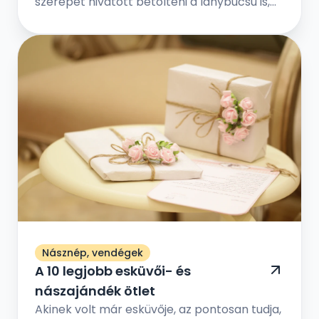
szerepet hivatott betölteni a lánybúcsú is,
de jóval vidámabb értelemben – a
menyasszony örökre hátat fordít régi
életének, és feleséggé válik. Ám előtte még
egy utolsó közös eseményt tart a
legkedvesebb barátnőivel, a hol vicces
játékokkal, fontos kérdés-válaszokkal, és
egy fergeteges bulival ünneplik meg a régi
időszak lezárását és az új időszak
megkezdését.
Násznép, vendégek
A 10 legjobb esküvői- és
nászajándék ötlet
Akinek volt már esküvője, az pontosan tudja,