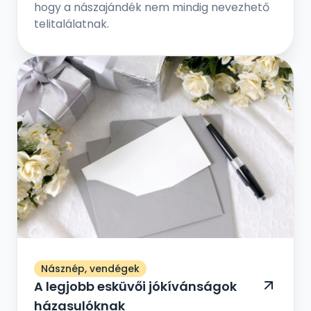
hogy a nászajándék nem mindig nevezhető
telitalálatnak.
Násznép, vendégek
A legjobb esküvői jókívánságok
házasulóknak