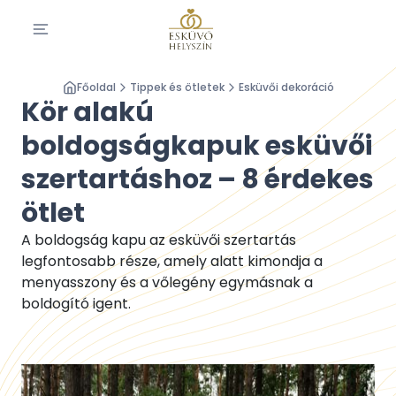
Főoldal
Tippek és ötletek
Esküvői dekoráció
Kör alakú
boldogságkapuk esküvői
szertartáshoz – 8 érdekes
ötlet
A boldogság kapu az esküvői szertartás
legfontosabb része, amely alatt kimondja a
menyasszony és a vőlegény egymásnak a
boldogító igent.