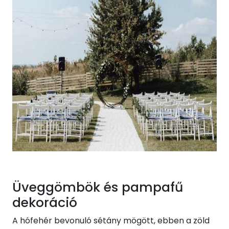
Üveggömbök és pampafű
dekoráció
A hófehér bevonuló sétány mögött, ebben a zöld