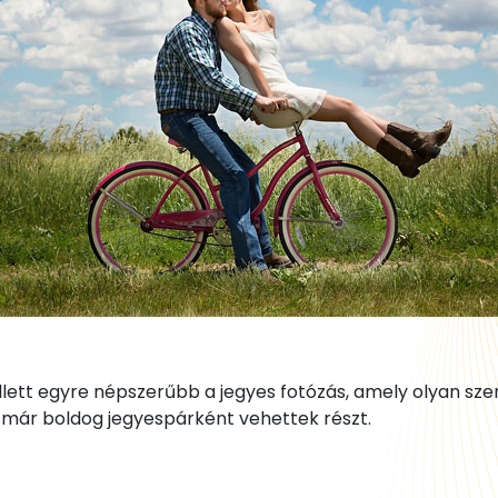
llett egyre népszerűbb a jegyes fotózás, amely olyan sze
már boldog jegyespárként vehettek részt.