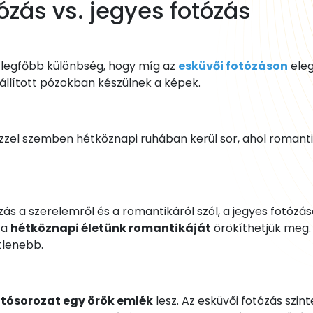
ózás vs. jegyes fotózás
a legfőbb különbség, hogy míg az
esküvői fotózáson
ele
állított pózokban készülnek a képek.
zzel szemben hétköznapi ruhában kerül sor, ahol romant
ás a szerelemről és a romantikáról szól, a jegyes fotózá
 a
hétköznapi életünk romantikáját
örökíthetjük meg. 
tlenebb.
tósorozat egy örök emlék
lesz. Az esküvői fotózás szin