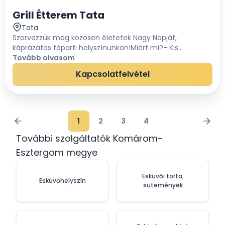
Grill Étterem Tata
Tata
Szervezzük meg közösen életetek Nagy Napját,
káprázatos tóparti helyszínünkön!Miért mi?- Kis
létszámú esküvőtől 120 főig lebonyolítható rendezvény-
Tovább olvasom
Szertartás/Vendégvárás/Vacsora lehetősége pára...
Kapcsolatfelvétel
1
2
3
4
További szolgáltatók Komárom-
Esztergom megye
Esküvői torta,
Esküvőhelyszín
sütemények