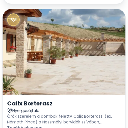
Calix Borterasz
Nyergesújfalu
Örök szerelem a dombok felettA Calix Borterasz, (ex.
Németh Pince) a Neszmélyi borvidék szívében,
Nyergesújfalu dombjai felett csak rátok vár, hogy a Nagy
Tovább olvasom