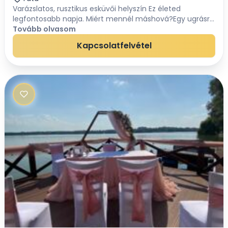
Varázslatos, rusztikus esküvői helyszín Ez életed
legfontosabb napja. Miért mennél máshová?​Egy ugrásra
a nyüzsgő fővárostól, a festői Tata városában egy igazi
Tovább olvasom
újhullámos helyszín vár rátok: az...
Kapcsolatfelvétel