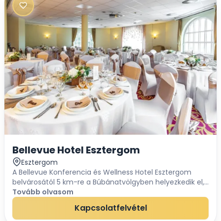
Bellevue Hotel Esztergom
Esztergom
A Bellevue Konferencia és Wellness Hotel Esztergom
belvárosától 5 km-re a Búbánatvölgyben helyezkedik el,
csodálatos kilátással a Dunára. Ennek tükrében nem
Tovább olvasom
meglepő szállodánk elnevezése, a bellevue f...
Kapcsolatfelvétel