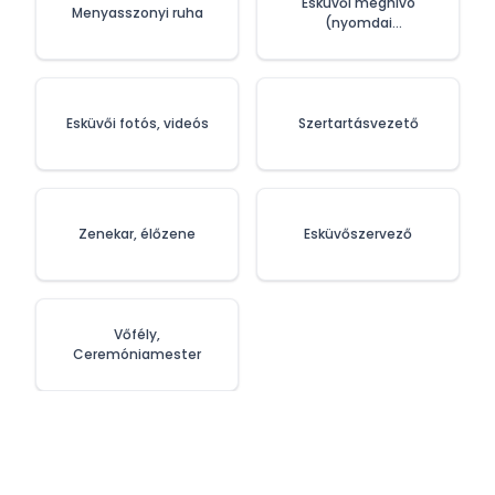
Esküvői meghívó
Menyasszonyi ruha
(nyomdai
szolgáltatások)
Esküvői fotós, videós
Szertartásvezető
Zenekar, élőzene
Esküvőszervező
Vőfély,
Ceremóniamester