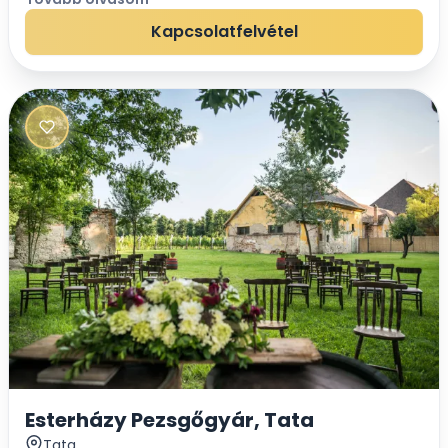
Napotokat különlegessé varázsolja. Toszkán...
Kapcsolatfelvétel
Esterházy Pezsgőgyár, Tata
Tata