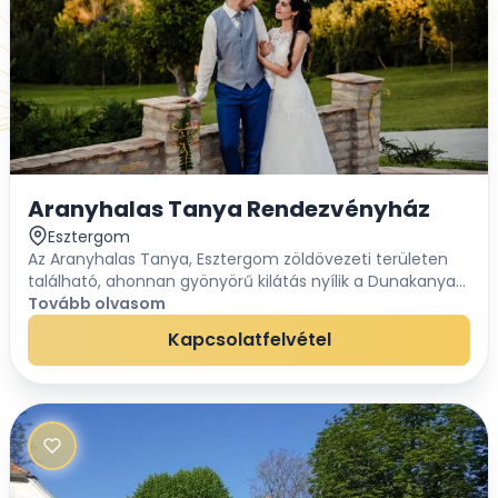
Aranyhalas Tanya Rendezvényház
Esztergom
Az Aranyhalas Tanya, Esztergom zöldövezeti területen
található, ahonnan gyönyörű kilátás nyílik a Dunakanyar
hegyeire! Ideális esküvők, családi és nagyobb létszámú
Tovább olvasom
céges rendezvények lebonyolítás...
Kapcsolatfelvétel