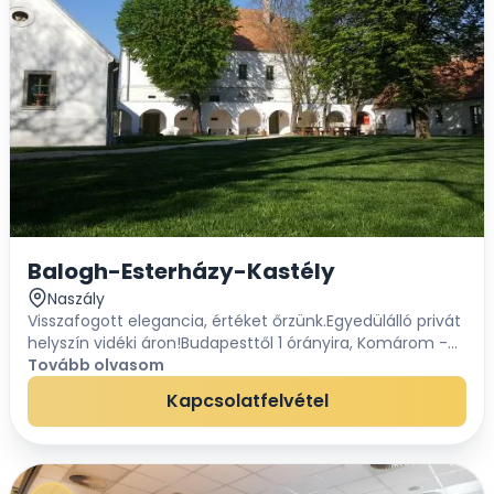
Balogh-Esterházy-Kastély
Naszály
Visszafogott elegancia, értéket őrzünk.Egyedülálló privát
helyszín vidéki áron!Budapesttől 1 órányira, Komárom -
Esztergom megyében, Tata közelében, Billegpusztán áll
Tovább olvasom
az egykor Esterházyak tulajdo...
Kapcsolatfelvétel