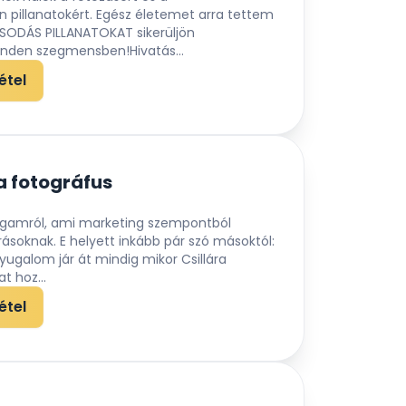
 pillanatokért. Egész életemet arra tettem
CSODÁS PILLANATOKAT sikerüljön
den szegmensben!Hivatás...
étel
a fotográfus
agamról, ami marketing szempontból
ásoknak. E helyett inkább pár szó másoktól:
nyugalom jár át mindig mikor Csillára
t hoz...
étel