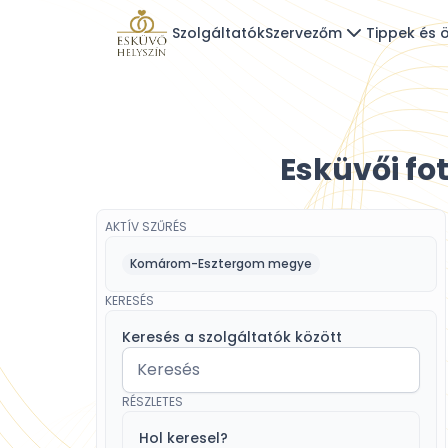
Szolgáltatók
Szervezőm
Tippek és ö
Esküvői f
AKTÍV SZŰRÉS
Komárom-Esztergom megye
KERESÉS
Keresés a szolgáltatók között
RÉSZLETES
Hol keresel?