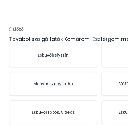
Előző
További szolgáltatók Komárom-Esztergom m
Esküvőhelyszín
Menyasszonyi ruha
Vőf
Esküvői fotós, videós
Eskü