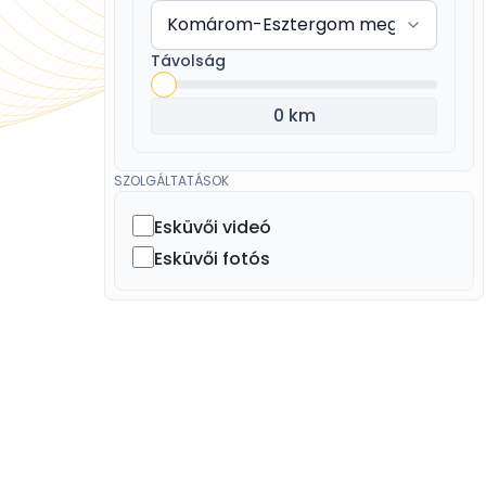
Távolság
0 km
SZOLGÁLTATÁSOK
Esküvői videó
Esküvői fotós