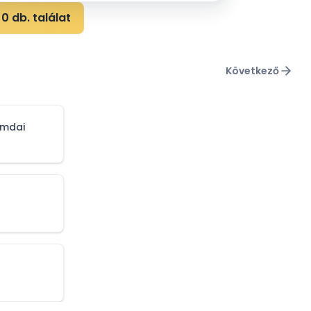
0 db. találat
Következő
omdai