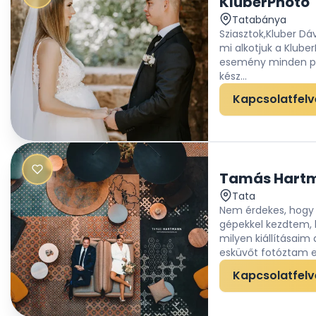
KluberPhoto
Tatabánya
Sziasztok,Kluber Dá
mi alkotjuk a Klube
esemény minden pil
kész...
Kapcsolatfelv
Tamás Hart
Tata
Nem érdekes, hogy 
gépekkel kezdtem,
milyen kiállításai
esküvőt fotóztam ed
Kapcsolatfelv