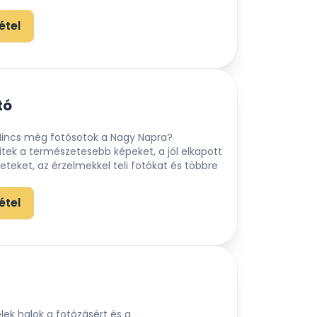
étel
tó
Nincs még fotósotok a Nagy Napra?
tek a természetesebb képeket, a jól elkapott
leteket, az érzelmekkel teli fotókat és többre
étel
ek halok a fotózásért és a