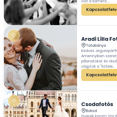
volt a kamera....
Kapcsolatfelv
Aradi Lilla Fo
Tatabánya
Kedves Jegyespár!
Amennyiben szereti
pillanatokat és rész
vágytok a "kötele...
Kapcsolatfelv
Csodafotós
Bokod
Gyerek korom óta él