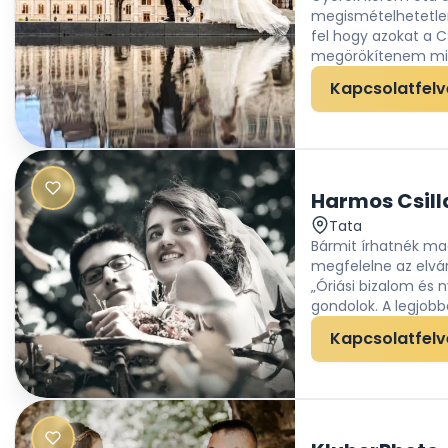
megismételhetetlen
fel hogy azokat a 
megörökítenem min
Kapcsolatfelv
Harmos Csill
Tata
Bármit írhatnék m
megfelelne az elvár
„Óriási bizalom és 
gondolok. A legjobba
Kapcsolatfelv