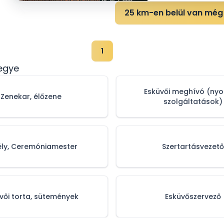
25 km-en belül van még 
1
egye
Esküvői meghívó (ny
Zenekar, élőzene
szolgáltatások)
ély, Ceremóniamester
Szertartásvezető
vői torta, sütemények
Esküvőszervező