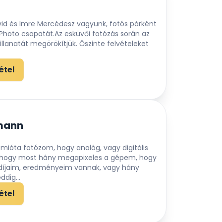
vid és Imre Mercédesz vagyunk, fotós párként
rPhoto csapatát.Az esküvői fotózás során az
lanatát megörökítjük. Őszinte felvételeket
étel
mann
mióta fotózom, hogy analóg, vagy digitális
 hogy most hány megapixeles a gépem, hogy
m díjaim, eredményeim vannak, vagy hány
dig...
étel