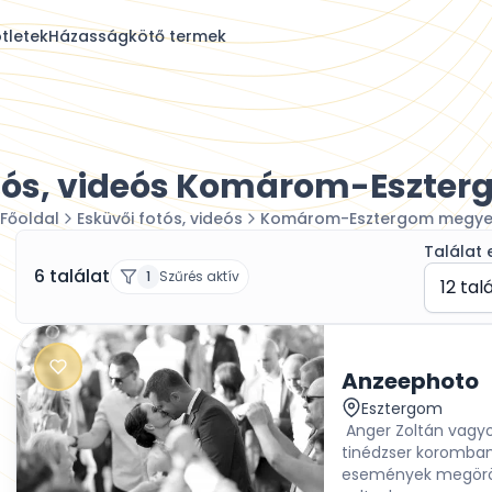
tletek
Házasságkötő termek
otós, videós Komárom-Eszte
Főoldal
Esküvői fotós, videós
Komárom-Esztergom megy
Találat 
6 találat
1
Szűrés aktív
12 tal
Anzeephoto
Esztergom
Anger Zoltán vagyo
tinédzser koromban 
események megörökí