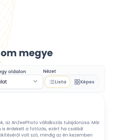
rgom megye
e
Nézet
egy oldalon
álat
Lista
Képes
k, az AnZeePhoto vállalkozás tulajdonosa. Már
is érdekelt a fotózás, ezért ha családi
téséről volt szó, mindig az én kezemben