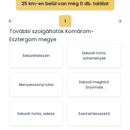
25 km-en belül van még 0 db. találat
1
További szolgáltatók Komárom-
Esztergom megye
Esküvői torta,
Esküvőhelyszín
sütemények
Esküvői meghívó
Menyasszonyi ruha
(nyomdai
szolgáltatások)
Esküvői fotós, videós
Szertartásvezető