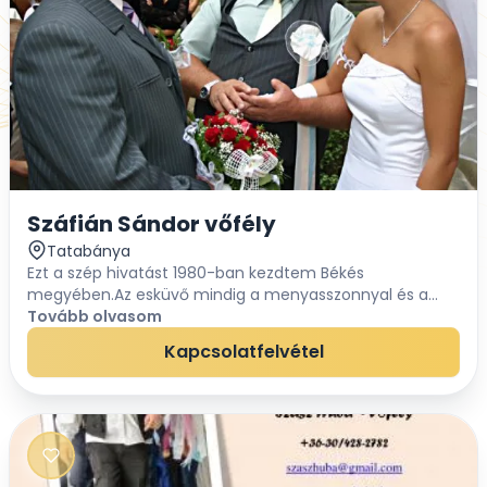
Száfián Sándor vőfély
Tatabánya
Ezt a szép hivatást 1980-ban kezdtem Békés
megyében.Az esküvő mindig a menyasszonnyal és a
vőlegénnyel megbeszélt forgatókönyv szerint történik,
Tovább olvasom
arra a hagyományos alapra amit én nyújtok.Azt vallo...
Kapcsolatfelvétel