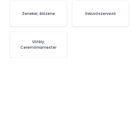
Zenekar, élőzene
Esküvőszervező
Vőfély,
Ceremóniamester