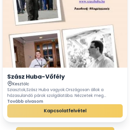
Szász Huba-Vőfély
Kesztölc
Sziasztok,Szász Huba vagyok.Országosan állok a
házasulandó párok szolgálatába. Nézzetek meg
weboldalam és várom megkeresésetek. Hangszeres
Tovább olvasom
vőfély ...
Kapcsolatfelvétel