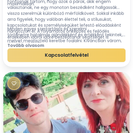
Fontosnak tartom, hogy azok a párok, akik engem
maximálisan.
választanak, ne egy monoton beszédként hallgassák
vissza szerelmük különböző mérföldköveit. Sokkal inkább
arra figyelek, hogy valóban élettel teli, a stílusukat,
kapcsolatukat és személyiségüket lefestő előadásként
Minden egyes szertartásra és szerelmi
hangozzon el. A folyamatos önképzés és fejlődés
történetre hatalmas ajándékként és értékként tekintek,
érdekében időről időre beszédtanár segítségét is
melyet megtisztelő keretbe foglalni. Kíváncsian várom,
igénybe veszem.
Tovább olvasom
hogy megismerhessem a Ti történeteteket!
Kapcsolatfelvétel