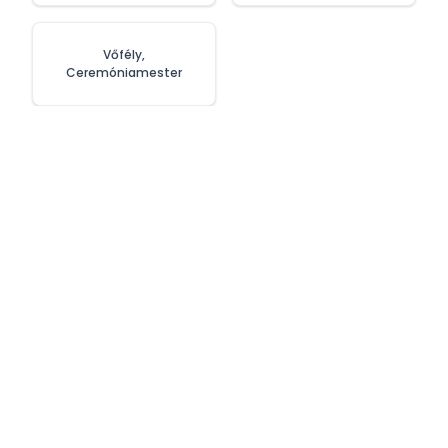
Vőfély,
Ceremóniamester