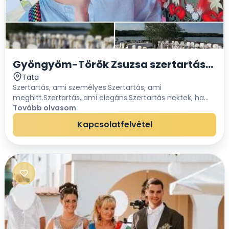
Gyöngyöm-Török Zsuzsa szertartás
Tata
Szertartás, ami személyes.Szertartás, ami
meghitt.Szertartás, ami elegáns.Szertartás nektek, ha
indultok a gyönyörű, közös utatokon.És szertartás érte és
Tovább olvasom
neki, akinek véget ért az útja itt a f...
Kapcsolatfelvétel