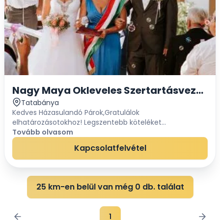
Nagy Maya Okleveles Szertartásvezető
Tatabánya
Kedves Házasulandó Párok,Gratulálok
elhatározásotokhoz! Legszentebb köteléket
választottátok, mely két embert összeköt: a házasságot!
Tovább olvasom
S most itt álltok, a Nagy Nap előtt. Szeretnétek, ha a Ti
Kapcsolatfelvétel
Nagy N...
25 km-en belül van még 0 db. találat
1