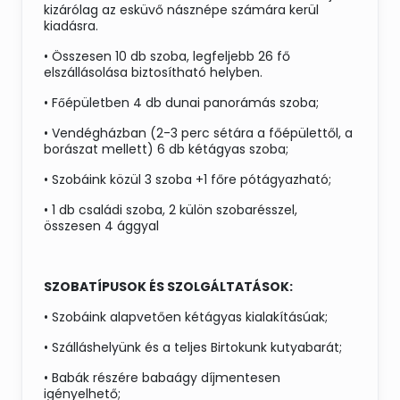
kizárólag az esküvő násznépe számára kerül
kiadásra.
• Összesen 10 db szoba, legfeljebb 26 fő
elszállásolása biztosítható helyben.
• Főépületben 4 db dunai panorámás szoba;
• Vendégházban (2-3 perc sétára a főépülettől, a
borászat mellett) 6 db kétágyas szoba;
• Szobáink közül 3 szoba +1 főre pótágyazható;
• 1 db családi szoba, 2 külön szobarésszel,
összesen 4 ággyal
SZOBATÍPUSOK ÉS SZOLGÁLTATÁSOK:
• Szobáink alapvetően kétágyas kialakításúak;
• Szálláshelyünk és a teljes Birtokunk kutyabarát;
• Babák részére babaágy díjmentesen
igényelhető;