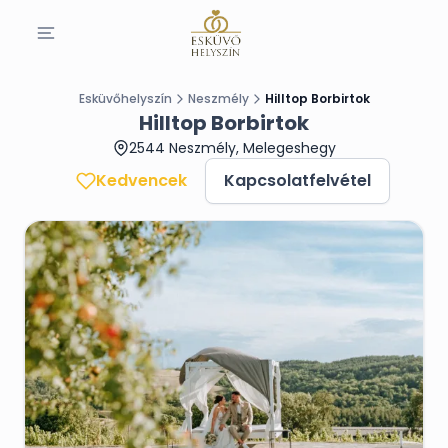
Esküvőhelyszín
Neszmély
Hilltop Borbirtok
Hilltop Borbirtok
2544 Neszmély, Melegeshegy
Kedvencek
Kapcsolatfelvétel