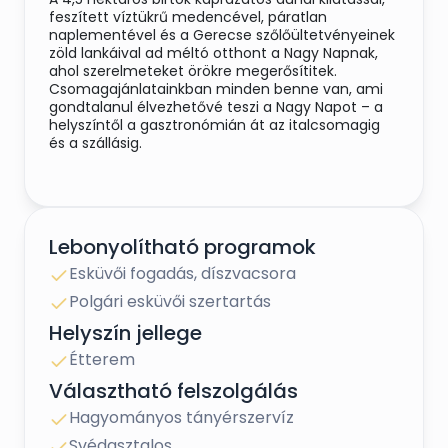
feszített víztükrű medencével, páratlan
naplementével és a Gerecse szőlőültetvényeinek
zöld lankáival ad méltó otthont a Nagy Napnak,
ahol szerelmeteket örökre megerősítitek.
Csomagajánlatainkban minden benne van, ami
gondtalanul élvezhetővé teszi a Nagy Napot – a
helyszíntől a gasztronómián át az italcsomagig
és a szállásig.
HELYSZÍNEK:
Lebonyolítható programok
Az esküvő napján a birtok teljes egésze a tiétek: a
helyszínek sokszínűsége teret ad
Esküvői fogadás, díszvacsora
kreativitásotoknak, hogy megtaláljátok a
hozzátok legközelebb álló környezetet és minden
Polgári esküvői szertartás
esetben biztosított a B terv is, ha az időjárás
Helyszín jellege
másképp alakulna.
Étterem
Választható felszolgálás
VENDÉGFOGADÁS:
Hagyományos tányérszervíz
A medence partján elterülő helyszín lehengerlő
Svédasztalos