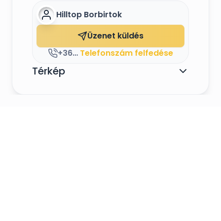
Hilltop Borbirtok
Üzenet küldés
+36709443353
Telefonszám felfedése
Térkép