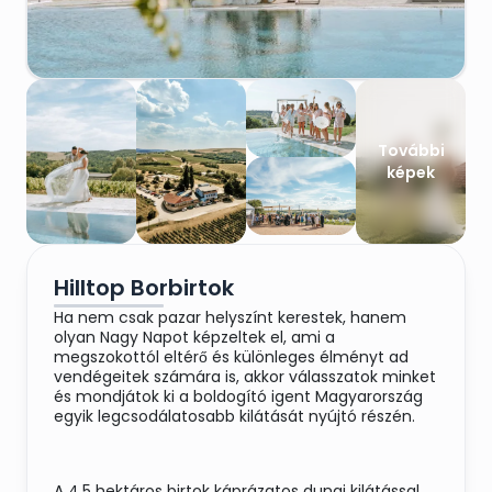
További
képek
Hilltop Borbirtok
Ha nem csak pazar helyszínt kerestek, hanem
olyan Nagy Napot képzeltek el, ami a
megszokottól eltérő és különleges élményt ad
vendégeitek számára is, akkor válasszatok minket
és mondjátok ki a boldogító igent Magyarország
egyik legcsodálatosabb kilátását nyújtó részén.
A 4,5 hektáros birtok káprázatos dunai kilátással,