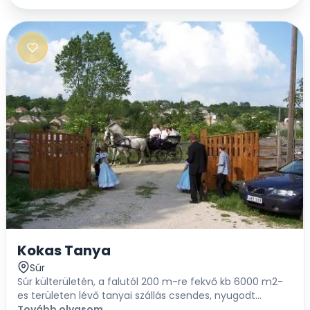
Kokas Tanya
Súr
Súr külterületén, a falutól 200 m-re fekvő kb 6000 m2-
es területen lévő tanyai szállás csendes, nyugodt
környezetben várja pihenni, kirándulni vágyó Kedves
Tovább olvasom