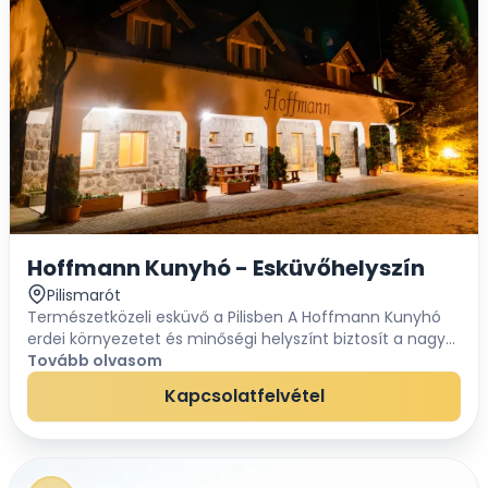
Hoffmann Kunyhó - Esküvőhelyszín
Pilismarót
Természetközeli esküvő a Pilisben A Hoffmann Kunyhó
erdei környezetet és minőségi helyszínt biztosít a nagy
napotokhoz, távol a város zajától, de jól
Tovább olvasom
megközelíthetően. Biztosítsd be esküvőd he...
Kapcsolatfelvétel