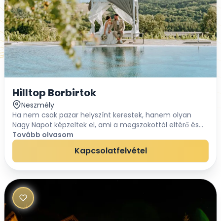
Hilltop Borbirtok
Neszmély
Ha nem csak pazar helyszínt kerestek, hanem olyan
Nagy Napot képzeltek el, ami a megszokottól eltérő és
különleges élményt ad vendégeitek számára is, akkor
Tovább olvasom
válasszatok minket és mondjátok...
Kapcsolatfelvétel