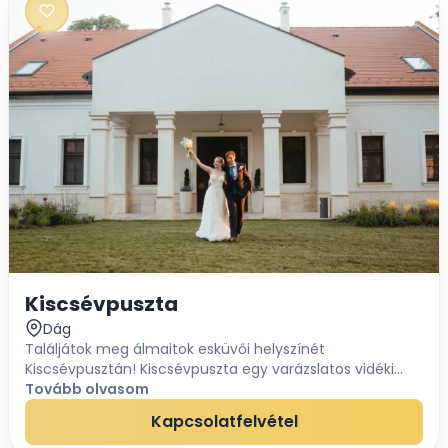
Kiscsévpuszta
Dág
Találjátok meg álmaitok esküvői helyszínét
Kiscsévpusztán! Kiscsévpuszta egy varázslatos vidéki
gyöngyszem, ahol az idilli természet és a nyugodt
Tovább olvasom
környezet összefonódik a modern kényelemmel. A han...
Kapcsolatfelvétel