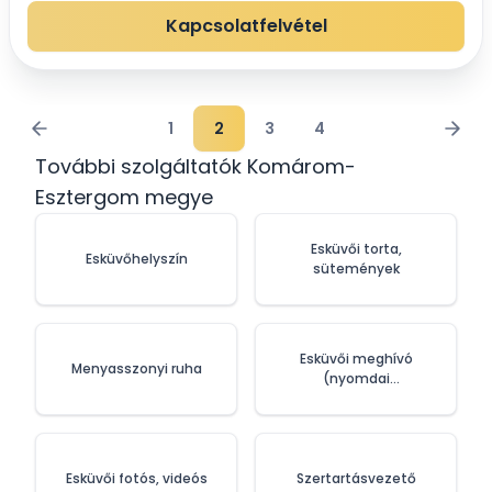
malom után kapta, melyek műemlékként díszíti...
Kapcsolatfelvétel
1
2
3
4
További szolgáltatók Komárom-
Esztergom megye
Esküvői torta,
Esküvőhelyszín
sütemények
Esküvői meghívó
Menyasszonyi ruha
(nyomdai
szolgáltatások)
Esküvői fotós, videós
Szertartásvezető