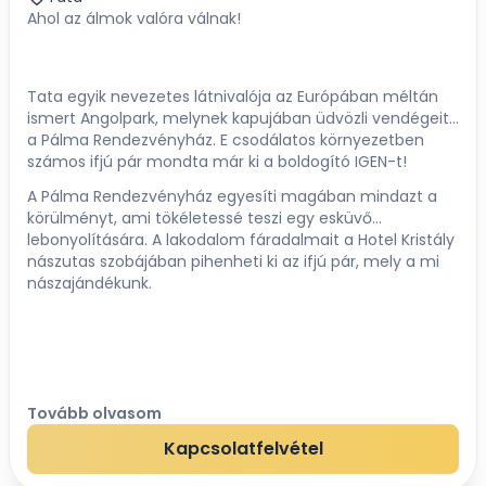
Ahol az álmok valóra válnak!
Tata egyik nevezetes látnivalója az Európában méltán
ismert Angolpark, melynek kapujában üdvözli vendégeit
a Pálma Rendezvényház. E csodálatos környezetben
számos ifjú pár mondta már ki a boldogító IGEN-t!
A Pálma Rendezvényház egyesíti magában mindazt a
körülményt, ami tökéletessé teszi egy esküvő
lebonyolítására. A lakodalom fáradalmait a Hotel Kristály
nászutas szobájában pihenheti ki az ifjú pár, mely a mi
nászajándékunk.
Tovább olvasom
Kapcsolatfelvétel