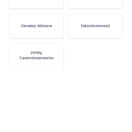
Zenekar, élőzene
Esküvőszervező
Vőfély,
Ceremóniamester