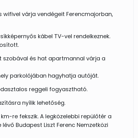
es wifivel várja vendégeit Ferencmajorban,
síkképernyős kábel TV-vel rendelkeznek.
osított.
tt szobával és hat apartmannal várja a
ely parkolójában hagyhatja autóját.
dasztalos reggeli fogyasztható.
zításra nyílik lehetőség.
m-re fekszik. A legközelebbi repülőtér a
re lévő Budapest Liszt Ferenc Nemzetközi