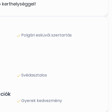
ő kerthelységgel!
várjuk szíves érdeklődését!
Polgári esküvői szertartás
Svédasztalos
ciók
Gyerek kedvezmény