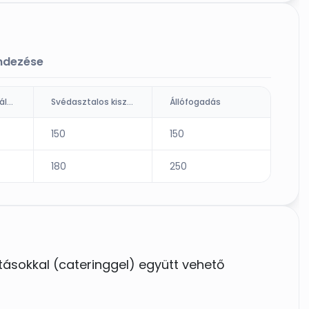
endezése
Ültetett kiszolgálás (fő)
Svédasztalos kiszolgálás
Állófogadás
150
150
180
250
atásokkal (cateringgel) együtt vehető