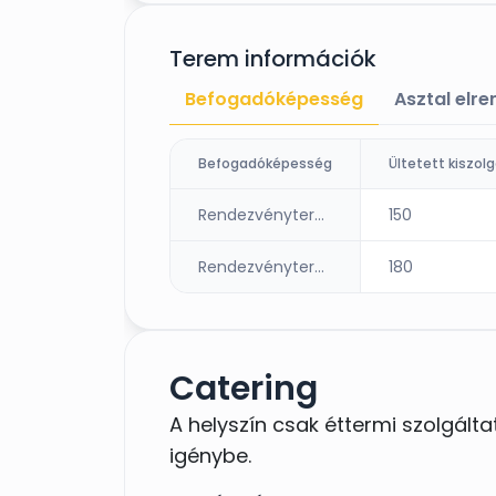
Terem információk
Befogadóképesség
Asztal elr
Befogadóképesség
Rendezvényterem- emelet
150
Rendezvényterem-alsó szint
180
Catering
A helyszín csak éttermi szolgált
igénybe.