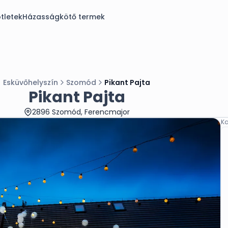
tletek
Házasságkötő termek
Esküvőhelyszín
Szomód
Pikant Pajta
Pikant Pajta
2896 Szomód, Ferencmajor
Ka