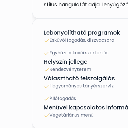
stílus hangulatát adja, lenyűgöz
Amennyiben elnyertük tetszését, 
Lebonyolítható programok
Esküvői fogadás, díszvacsora
Egyházi esküvői szertartás
Helyszín jellege
Rendezvényterem
Választható felszolgálás
Hagyományos tányérszervíz
Állófogadás
Menüvel kapcsolatos informá
Vegetáriánus menü