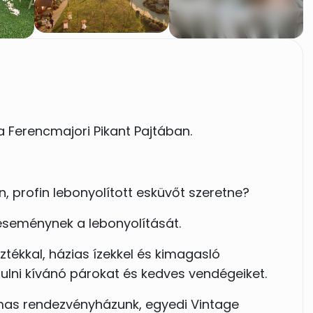
a Ferencmajori Pikant Pajtában.
, profin lebonyolított esküvőt szeretne?
 eseménynek a lebonyolítását.
ztékkal, házias ízekkel és kimagasló
ulni kívánó párokat és kedves vendégeiket.
as rendezvényházunk, egyedi Vintage