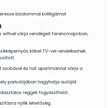
 keresse bizalommal kollégámat
n
es wifivel várja vendégeit Ferencmajorban,
síkképernyős kábel TV-vel rendelkeznek.
osított.
tt szobával és hat apartmannal várja a
ely parkolójában hagyhatja autóját.
dasztalos reggeli fogyasztható.
zításra nyílik lehetőség.