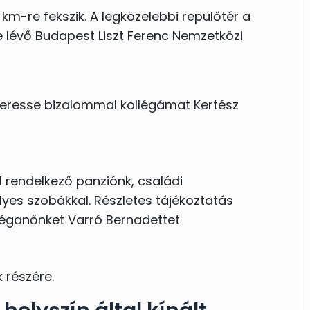
m-re fekszik. A legközelebbi repülőtér a
re lévő Budapest Liszt Ferenc Nemzetközi
 keresse bizalommal kollégámat Kertész
rendelkező panziónk, családi
yes szobákkal. Részletes tájékoztatás
lléganőnket Varró Bernadettet
 részére.