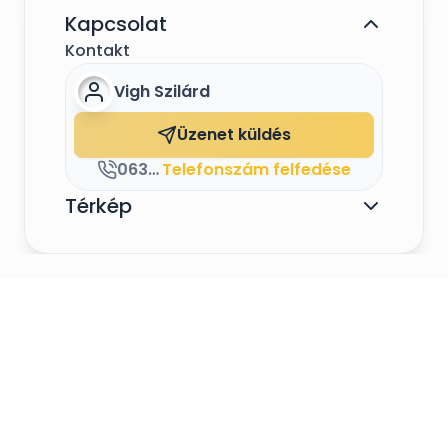
Kapcsolat
Kontakt
Vigh Szilárd
Üzenet küldés
0630/6448147
Telefonszám felfedése
Térkép