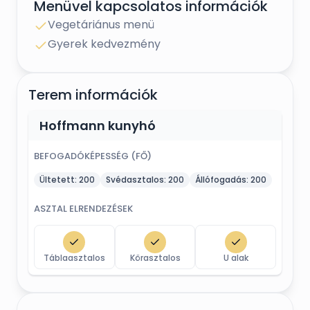
Menüvel kapcsolatos információk
Vegetáriánus menü
Gyerek kedvezmény
Terem információk
Hoffmann kunyhó
BEFOGADÓKÉPESSÉG (FŐ)
Ültetett:
200
Svédasztalos:
200
Állófogadás:
200
ASZTAL ELRENDEZÉSEK
Táblaasztalos
Körasztalos
U alak