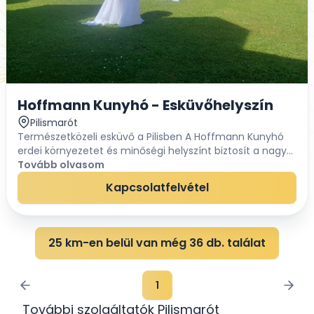
Hoffmann Kunyhó - Esküvőhelyszín
Pilismarót
Természetközeli esküvő a Pilisben A Hoffmann Kunyhó
erdei környezetet és minőségi helyszínt biztosít a nagy
napotokhoz, távol a város zajától, de jól
Tovább olvasom
megközelíthetően. Biztosítsd be esküvőd he...
Kapcsolatfelvétel
25 km-en belül van még 36 db. találat
1
További szolgáltatók Pilismarót