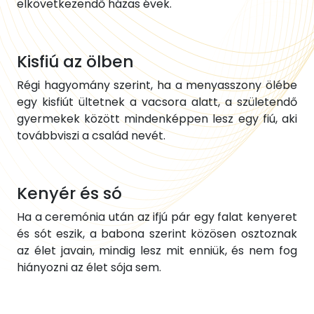
elkövetkezendő házas évek.
Kisfiú az ölben
Régi hagyomány szerint, ha a menyasszony ölébe
egy kisfiút ültetnek a vacsora alatt, a születendő
gyermekek között mindenképpen lesz egy fiú, aki
továbbviszi a család nevét.
Kenyér és só
Ha a ceremónia után az ifjú pár egy falat kenyeret
és sót eszik, a babona szerint közösen osztoznak
az élet javain, mindig lesz mit enniük, és nem fog
hiányozni az élet sója sem.