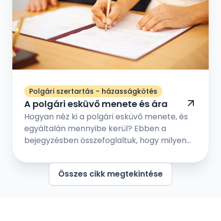
Polgári szertartás - házasságkötés
A polgári esküvő menete és ára
Hogyan néz ki a polgári esküvő menete, és
egyáltalán mennyibe kerül? Ebben a
bejegyzésben összefoglaltuk, hogy milyen
lépések vezetnek el addig, hogy a polgári
esküvőn kimondhassátok egymásnak a
Összes cikk megtekintése
boldogító igent szeretteitek és barátaitok
társaságában. Nézzük meg melyek a
leggyakrabban felmerülő kérdések a
polgári esküvő kapcsán!