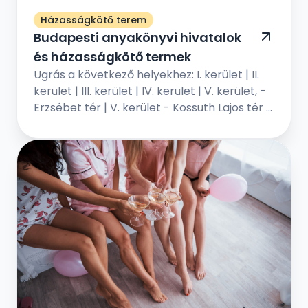
Házasságkötő terem
Budapesti anyakönyvi hivatalok
és házasságkötő termek
Ugrás a következő helyekhez: I. kerület | II.
kerület | III. kerület | IV. kerület | V. kerület, -
Erzsébet tér | V. kerület - Kossuth Lajos tér |
VI. kerület | VII. kerület | VIII. kerület | IX...