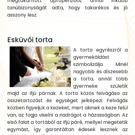
megtakarított aprópénzből, annál inkább
tanúbizonyságát adta, hogy takarékos és jó
asszony lesz.
Esküvői torta
A torta egyrészről a
gyermekáldást
szimbolizálja. Minél
nagyobb és díszesebb
a torta, annál több
gyermeke születik
majd az ifjú párnak. A torta közös felvágása az
összetartozást és egységet jelképezi. Felvágás
közben figyeljük a kezeket, mert akinek a keze felül
van, az fogja viselni a nadrágot a házasságban. Az
első falat a tortából az ifjú páré, mellyel megetetik
egymást, így garantáltan édesek lesznek az