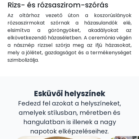
Rizs- és rózsaszirom-szórás
Az oltárhoz vezető úton a koszorúslányok
rózsaszirmokat szórnak a házasulandók elé,
elsimítva a göröngyöket, akadályokat az
elkövetkezendő házaséletben. A ceremónia végén
a násznép rizzsel szórja meg az ifjú házasokat,
mely a jólétet, gazdagságot és a termékenységet
szimbolizálja.
Esküvői helyszínek
Fedezd fel azokat a helyszíneket,
amelyek stílusban, méretben és
hangulatban is illenek a nagy
napotok elképzeléseihez.