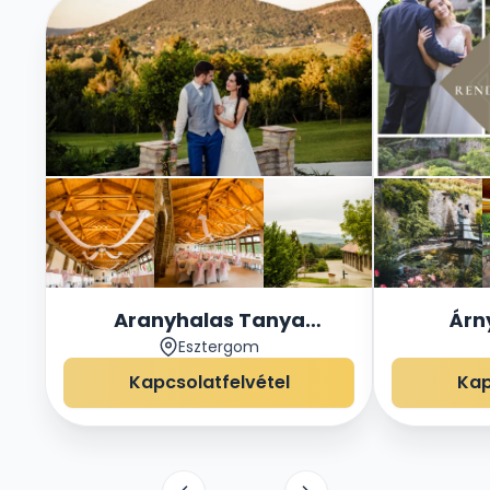
Aranyhalas Tanya
Árn
Esztergom
Rendezvényház
Rend
Kapcsolatfelvétel
Kap