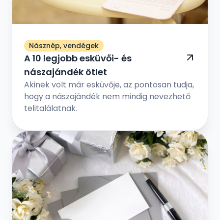
Násznép, vendégek
A 10 legjobb esküvői- és
nászajándék ötlet
Akinek volt már esküvője, az pontosan tudja,
hogy a nászajándék nem mindig nevezhető
telitalálatnak.