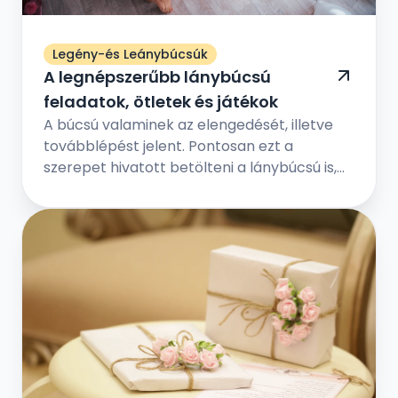
Legény-és Leánybúcsúk
A legnépszerűbb lánybúcsú
feladatok, ötletek és játékok
A búcsú valaminek az elengedését, illetve
továbblépést jelent. Pontosan ezt a
szerepet hivatott betölteni a lánybúcsú is,
de jóval vidámabb értelemben – a
menyasszony örökre hátat fordít régi
életének, és feleséggé válik. Ám előtte még
egy utolsó közös eseményt tart a
legkedvesebb barátnőivel, a hol vicces
játékokkal, fontos kérdés-válaszokkal, és
egy fergeteges bulival ünneplik meg a régi
időszak lezárását és az új időszak
megkezdését.