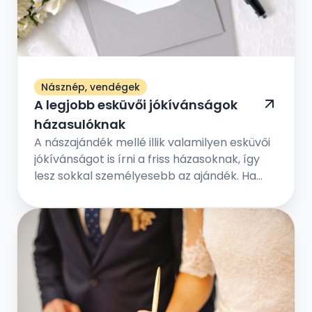
Násznép, vendégek
A legjobb esküvői jókívánságok
házasulóknak
A nászajándék mellé illik valamilyen esküvői
jókívánságot is írni a friss házasoknak, így
lesz sokkal személyesebb az ajándék. Ha
elég kreatívnak érzed magad, akkor
foghatod személyesre is az esküvői
gratulációt. De ha nincs írói vénád, akkor
máshonnan is inspirálódhatsz.