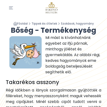
Főoldal
Tippek és ötletek
Szokások, hagyomány
Bőség - Termékenység
Mi mást is kívánhatnánk
egyebet az ifjú párnak,
minthogy jólétet és
gyermekáldás. Az alábbi régi,
kedves hagyományok eme
boldogság beteljesülését
segíthetik elő.
Takarékos asszony
Régi időkben a lányok szorgalmasan gyűjtötték a
filléreket, hogy menyasszonyként maguk vehessék
meg cipőjüket. Minél szebb cipőt tudott venni a