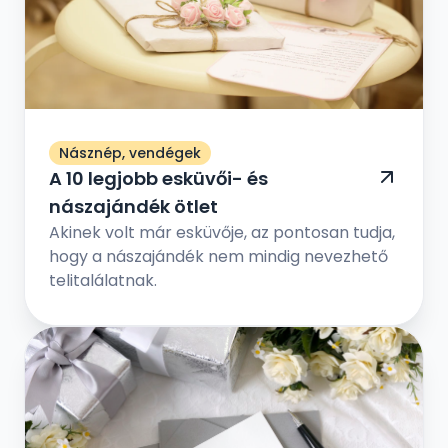
megkezdését.
Násznép, vendégek
A 10 legjobb esküvői- és
nászajándék ötlet
Akinek volt már esküvője, az pontosan tudja,
hogy a nászajándék nem mindig nevezhető
telitalálatnak.