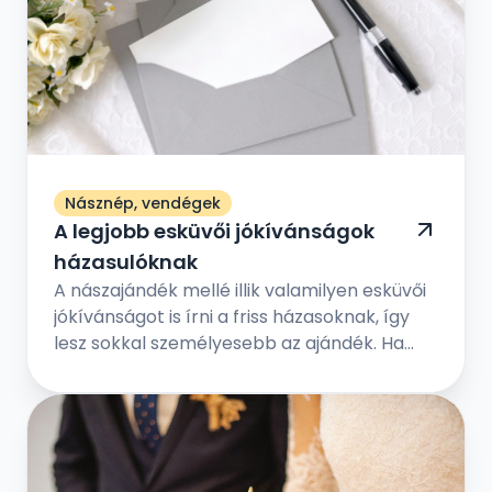
Násznép, vendégek
A legjobb esküvői jókívánságok
házasulóknak
A nászajándék mellé illik valamilyen esküvői
jókívánságot is írni a friss házasoknak, így
lesz sokkal személyesebb az ajándék. Ha
elég kreatívnak érzed magad, akkor
foghatod személyesre is az esküvői
gratulációt. De ha nincs írói vénád, akkor
máshonnan is inspirálódhatsz.