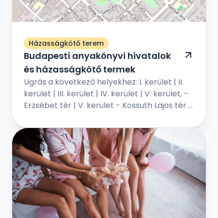
Házasságkötő terem
Budapesti anyakönyvi hivatalok
és házasságkötő termek
Ugrás a következő helyekhez: I. kerület | II.
kerület | III. kerület | IV. kerület | V. kerület, -
Erzsébet tér | V. kerület - Kossuth Lajos tér |
VI. kerület | VII. kerület | VIII. kerület | IX...