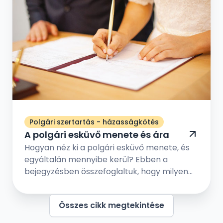
Polgári szertartás - házasságkötés
A polgári esküvő menete és ára
Hogyan néz ki a polgári esküvő menete, és
egyáltalán mennyibe kerül? Ebben a
bejegyzésben összefoglaltuk, hogy milyen
lépések vezetnek el addig, hogy a polgári
esküvőn kimondhassátok egymásnak a
Összes cikk megtekintése
boldogító igent szeretteitek és barátaitok
társaságában. Nézzük meg melyek a