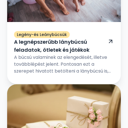
Legény-és Leánybúcsúk
A legnépszerűbb lánybúcsú
feladatok, ötletek és játékok
A búcsú valaminek az elengedését, illetve
továbblépést jelent. Pontosan ezt a
szerepet hivatott betölteni a lánybúcsú is,
de jóval vidámabb értelemben – a
menyasszony örökre hátat fordít régi
életének, és feleséggé válik. Ám előtte még
egy utolsó közös eseményt tart a
legkedvesebb barátnőivel, a hol vicces
játékokkal, fontos kérdés-válaszokkal, és
egy fergeteges bulival ünneplik meg a régi
időszak lezárását és az új időszak