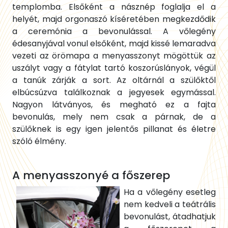
templomba. Elsőként a násznép foglalja el a
helyét, majd orgonaszó kíséretében megkezdődik
a ceremónia a bevonulással. A vőlegény
édesanyjával vonul elsőként, majd kissé lemaradva
vezeti az örömapa a menyasszonyt mögöttük az
uszályt vagy a fátylat tartó koszorúslányok, végül
a tanúk zárják a sort. Az oltárnál a szülőktől
elbúcsúzva találkoznak a jegyesek egymással.
Nagyon látványos, és megható ez a fajta
bevonulás, mely nem csak a párnak, de a
szülőknek is egy igen jelentős pillanat és életre
szóló élmény.
A menyasszonyé a főszerep
Ha a vőlegény esetleg
nem kedveli a teátrális
bevonulást, átadhatjuk