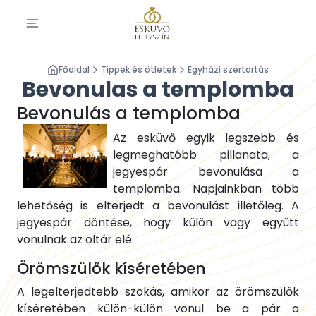
Főoldal
Tippek és ötletek
Egyházi szertartás
Bevonulas a templomba
Bevonulás a templomba
Az esküvő egyik legszebb és
legmeghatóbb pillanata, a
jegyespár bevonulása a
templomba. Napjainkban több
lehetőség is elterjedt a bevonulást illetőleg. A
jegyespár döntése, hogy külön vagy együtt
vonulnak az oltár elé.
Örömszülők kíséretében
A legelterjedtebb szokás, amikor az örömszülők
kíséretében külön-külön vonul be a pár a