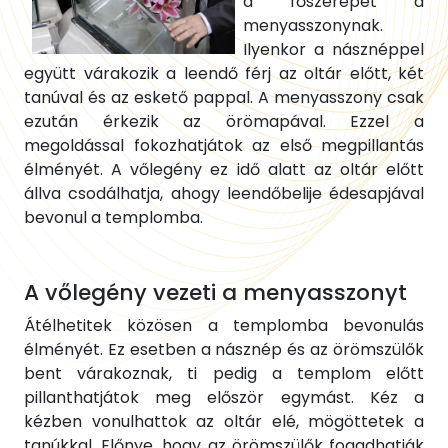
a főszerepet a
menyasszonynak.
Ilyenkor a násznéppel
együtt várakozik a leendő férj az oltár előtt, két
tanúval és az eskető pappal. A menyasszony csak
ezután érkezik az örömapával. Ezzel a
megoldással fokozhatjátok az első megpillantás
élményét. A vőlegény ez idő alatt az oltár előtt
állva csodálhatja, ahogy leendőbelije édesapjával
bevonul a templomba.
A vőlegény vezeti a menyasszonyt
Átélhetitek közösen a templomba bevonulás
élményét. Ez esetben a násznép és az örömszülők
bent várakoznak, ti pedig a templom előtt
pillanthatjátok meg először egymást. Kéz a
kézben vonulhattok az oltár elé, mögöttetek a
tanúkkal. Előnye, hogy az örömszülők fogadhatják