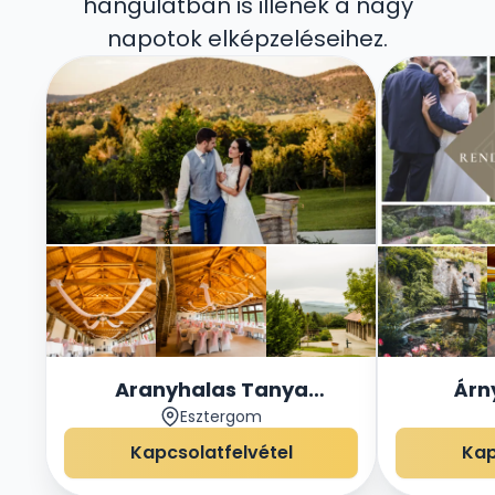
hangulatban is illenek a nagy
napotok elképzeléseihez.
Aranyhalas Tanya
Árn
Esztergom
Rendezvényház
Rend
Kapcsolatfelvétel
Kap