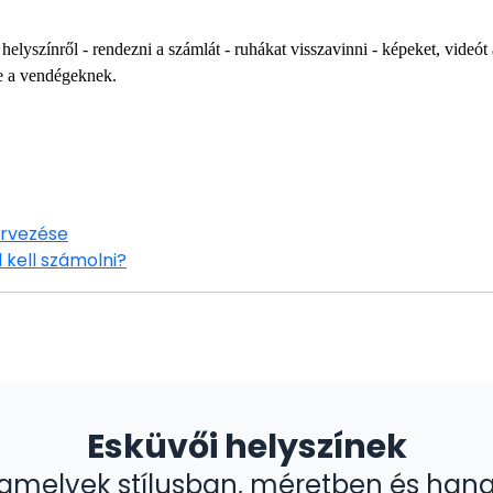
 helyszínről - rendezni a számlát - ruhákat visszavinni - képeket, videót 
e a vendégeknek.
rvezése
 kell számolni?
Esküvői helyszínek
, amelyek stílusban, méretben és hang