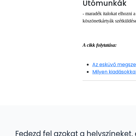
Utómunkák
- maradék italokat elhozni a
köszönetkártyák szétküldés
A cikk folytatása:
Az esküvő megsze
Milyen kiadásokkal
Fedezd fel azokat a helyszíneket