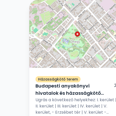
Házasságkötő terem
Budapesti anyakönyvi
hivatalok és házasságkötő
Ugrás a következő helyekhez: I. kerület 
termek
II. kerület | III. kerület | IV. kerület | V.
kerület, - Erzsébet tér | V. kerület -