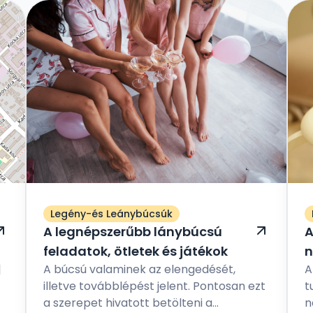
Legény-és Leánybúcsúk
A legnépszerűbb lánybúcsú
A
feladatok, ötletek és játékok
n
|
A búcsú valaminek az elengedését,
A
illetve továbblépést jelent. Pontosan ezt
t
a szerepet hivatott betölteni a
n