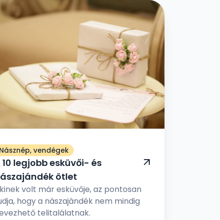
Násznép, vendégek
 10 legjobb esküvői- és
ászajándék ötlet
kinek volt már esküvője, az pontosan
udja, hogy a nászajándék nem mindig
evezhető telitalálatnak.