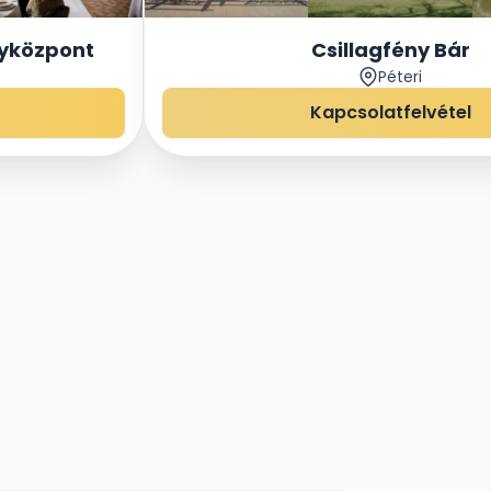
nyközpont
Csillagfény Bár
Péteri
Kapcsolatfelvétel