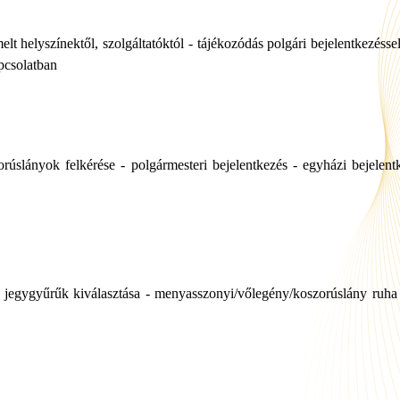
elt helyszínektől, szolgáltatóktól - tájékozódás polgári bejelentkezéss
pcsolatban
orúslányok felkérése - polgármesteri bejelentkezés - egyházi bejelentk
jegygyűrűk kiválasztása - menyasszonyi/vőlegény/koszorúslány ruha é