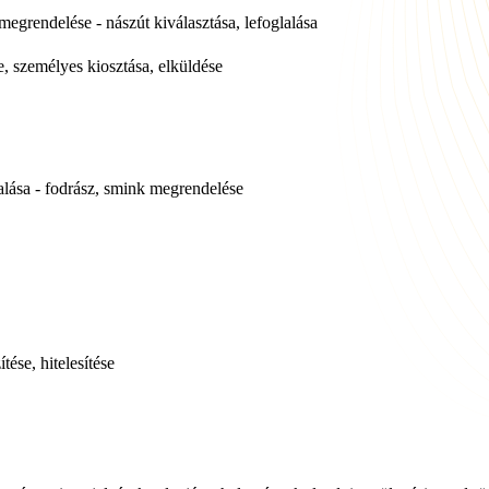
megrendelése - nászút kiválasztása, lefoglalása
e, személyes kiosztása, elküldése
lalása - fodrász, smink megrendelése
tése, hitelesítése