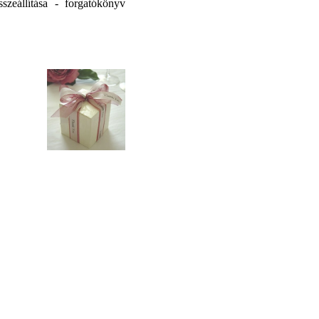
sszeállítása - forgatókönyv