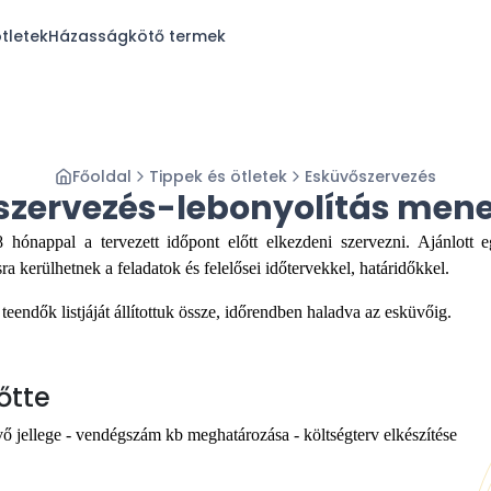
tletek
Házasságkötő termek
Főoldal
Tippek és ötletek
Esküvőszervezés
szervezés-lebonyolítás men
hónappal a tervezett időpont előtt elkezdeni szervezni. Ajánlott e
ra kerülhetnek a feladatok és felelősei időtervekkel, határidőkkel.
eendők listjáját állítottuk össze, időrendben haladva az esküvőig.
őtte
üvő jellege - vendégszám kb meghatározása - költségterv elkészítése