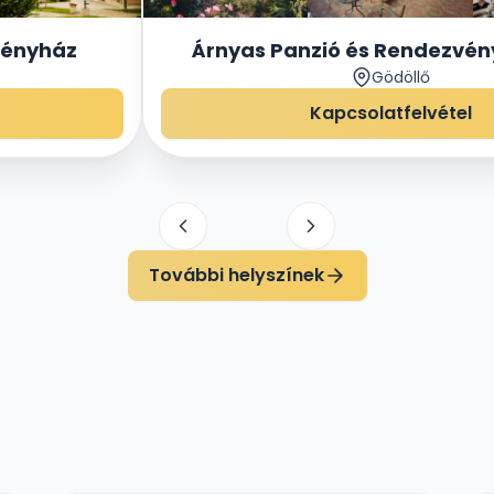
vényház
Árnyas Panzió és Rendezvé
Gödöllő
Kapcsolatfelvétel
További helyszínek