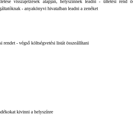
etése visszajelzések alapján, helyszínnek leadni - ültetési rend ö
lgáltatóknak - anyakönyvi hivatalban leadni a zenéket
i rendet - végső költségvetési listát összeállítani
ndékokat kivinni a helyszínre