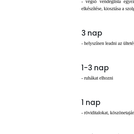
- végső vendéglista egyezt
elkészítése, kiosztása a szo
3 nap
- helyszínen leadni az ültetés
1-3 nap
- ruhákat elhozni
1 nap
- röviditalokat, köszönetajá