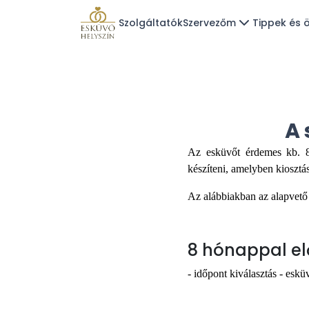
Szolgáltatók
Szervezőm
Tippek és ö
A 
Az esküvőt érdemes kb. 8 
készíteni, amelyben kiosztás
Az alábbiakban az alapvető t
8 hónappal el
- időpont kiválasztás - esk