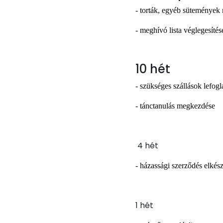
- torták, egyéb sütemények 
- meghívó lista véglegesítés
10 hét
- szükséges szállások lefog
- tánctanulás megkezdése
4 hét
- házassági szerződés elkészí
1 hét