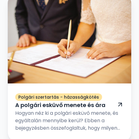
gratulációt. De ha nincs írói vénád, akkor
máshonnan is inspirálódhatsz.
Polgári szertartás - házasságkötés
A polgári esküvő menete és ára
Hogyan néz ki a polgári esküvő menete, és
egyáltalán mennyibe kerül? Ebben a
bejegyzésben összefoglaltuk, hogy milyen
lépések vezetnek el addig, hogy a polgári