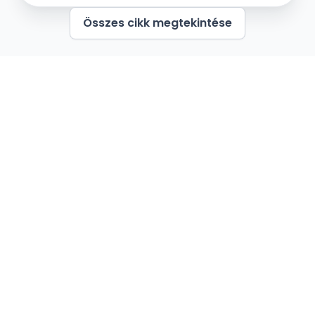
esküvőn kimondhassátok egymásnak a
Összes cikk megtekintése
boldogító igent szeretteitek és barátaitok
társaságában. Nézzük meg melyek a
leggyakrabban felmerülő kérdések a
polgári esküvő kapcsán!