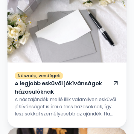
Násznép, vendégek
A legjobb esküvői jókívánságok
házasulóknak
A nászajándék mellé illik valamilyen esküvői
jókívánságot is írni a friss házasoknak, így
lesz sokkal személyesebb az ajándék. Ha
elég kreatívnak érzed magad, akkor
foghatod személyesre is az esküvői