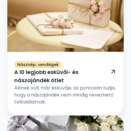
játékokkal, fontos kérdés-válaszokkal, és
egy fergeteges bulival ünneplik meg a régi
időszak lezárását és az új időszak
megkezdését.
Násznép, vendégek
A 10 legjobb esküvői- és
nászajándék ötlet
Akinek volt már esküvője, az pontosan tudja,
hogy a nászajándék nem mindig nevezhető
telitalálatnak.