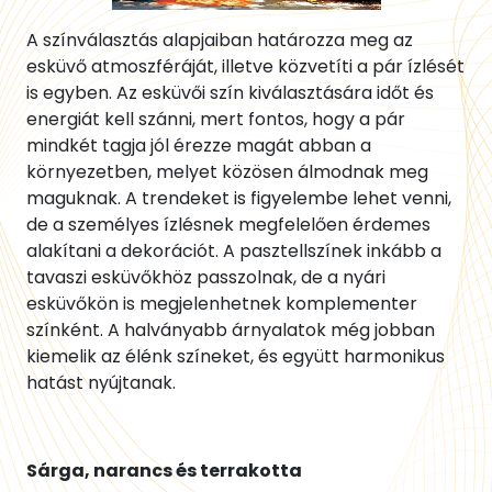
A színválasztás alapjaiban határozza meg az
esküvő atmoszféráját, illetve közvetíti a pár ízlését
is egyben. Az esküvői szín kiválasztására időt és
energiát kell szánni, mert fontos, hogy a pár
mindkét tagja jól érezze magát abban a
környezetben, melyet közösen álmodnak meg
maguknak. A trendeket is figyelembe lehet venni,
de a személyes ízlésnek megfelelően érdemes
alakítani a dekorációt. A pasztellszínek inkább a
tavaszi esküvőkhöz passzolnak, de a nyári
esküvőkön is megjelenhetnek komplementer
színként. A halványabb árnyalatok még jobban
kiemelik az élénk színeket, és együtt harmonikus
hatást nyújtanak.
Sárga, narancs és terrakotta