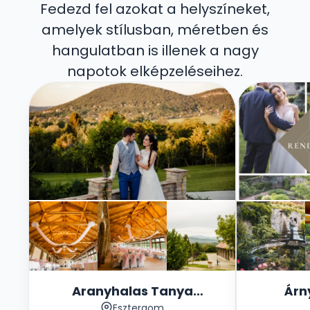
Fedezd fel azokat a helyszíneket,
amelyek stílusban, méretben és
hangulatban is illenek a nagy
napotok elképzeléseihez.
Aranyhalas Tanya
Árn
Esztergom