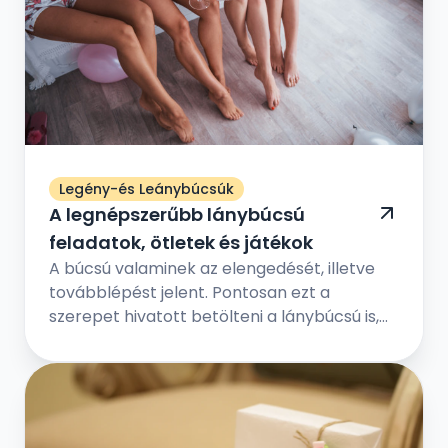
Legény-és Leánybúcsúk
A legnépszerűbb lánybúcsú
feladatok, ötletek és játékok
A búcsú valaminek az elengedését, illetve
továbblépést jelent. Pontosan ezt a
szerepet hivatott betölteni a lánybúcsú is,
de jóval vidámabb értelemben – a
menyasszony örökre hátat fordít régi
életének, és feleséggé válik. Ám előtte még
egy utolsó közös eseményt tart a
legkedvesebb barátnőivel, a hol vicces