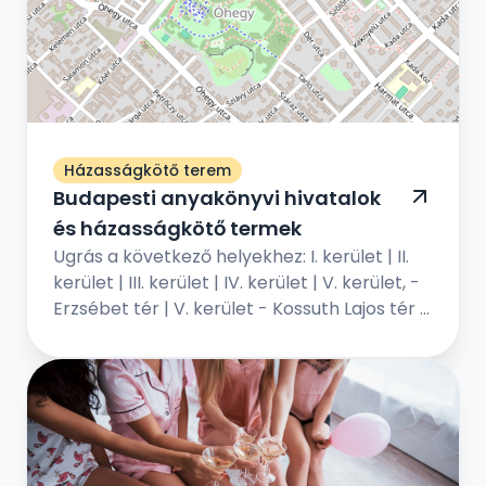
Házasságkötő terem
Budapesti anyakönyvi hivatalok
és házasságkötő termek
Ugrás a következő helyekhez: I. kerület | II.
kerület | III. kerület | IV. kerület | V. kerület, -
Erzsébet tér | V. kerület - Kossuth Lajos tér |
VI. kerület | VII. kerület | VIII. kerület | IX...