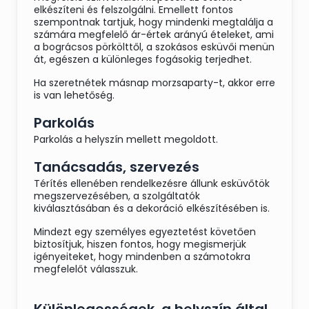
elkészíteni és felszolgálni. Emellett fontos
szempontnak tartjuk, hogy mindenki megtalálja a
számára megfelelő ár-értek arányú ételeket, ami
a bográcsos pörkölttől, a szokásos esküvői menün
át, egészen a különleges fogásokig terjedhet.
Ha szeretnétek másnap morzsaparty-t, akkor erre
is van lehetőség.
Parkolás
Parkolás a helyszín mellett megoldott.
Tanácsadás, szervezés
Térítés ellenében rendelkezésre állunk esküvőtök
megszervezésében, a szolgáltatók
kiválasztásában és a dekoráció elkészítésében is.
Mindezt egy személyes egyeztetést követően
biztosítjuk, hiszen fontos, hogy megismerjük
igényeiteket, hogy mindenben a számotokra
megfelelőt válasszuk.