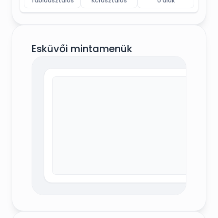
Táblaasztalos
Körasztalos
U alak
Esküvői mintamenük