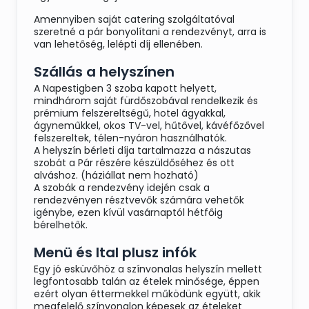
Amennyiben saját catering szolgáltatóval
szeretné a pár bonyolítani a rendezvényt, arra is
van lehetőség, lelépti díj ellenében.
Szállás a helyszínen
A Napestigben 3 szoba kapott helyett,
mindhárom saját fürdőszobával rendelkezik és
prémium felszereltségű, hotel ágyakkal,
ágyneműkkel, okos TV-vel, hűtővel, kávéfőzővel
felszereltek, télen-nyáron használhatók.
A helyszín bérleti díja tartalmazza a nászutas
szobát a Pár részére készüldőséhez és ott
alváshoz. (háziállat nem hozható)
A szobák a rendezvény idején csak a
rendezvényen résztvevők számára vehetők
igénybe, ezen kívül vasárnaptól hétfőig
bérelhetők.
Menü és Ital plusz infók
Egy jó esküvőhöz a színvonalas helyszín mellett
legfontosabb talán az ételek minősége, éppen
ezért olyan éttermekkel működünk együtt, akik
megfelelő színvonalon képesek az ételeket