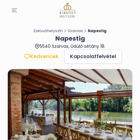
Esküvőhelyszín
Szarvas
Napestig
Napestig
5540 Szarvas, Üdülő sétány 18.
Kedvencek
Kapcsolatfelvétel