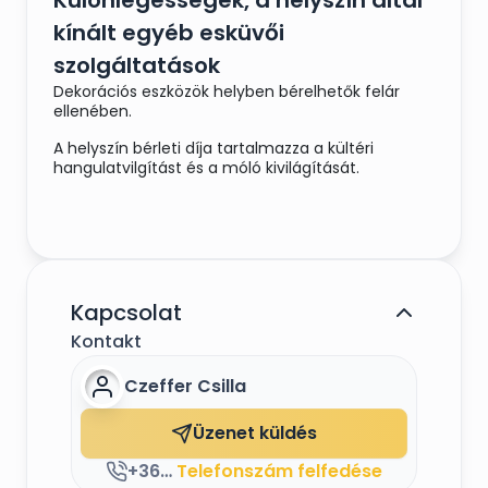
Különlegességek, a helyszín által
kínált egyéb esküvői
szolgáltatások
Dekorációs eszközök helyben bérelhetők felár
ellenében.
A helyszín bérleti díja tartalmazza a kültéri
hangulatvilgítást és a móló kivilágítását.
Kapcsolat
Kontakt
Czeffer Csilla
Üzenet küldés
+36703872220
Telefonszám felfedése