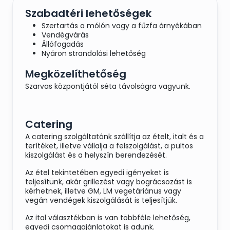
Szabadtéri lehetőségek
Szertartás a mólón vagy a fűzfa árnyékában
Vendégvárás
Állófogadás
Nyáron strandolási lehetőség
Megközelíthetőség
Szarvas központjától séta távolságra vagyunk.
Catering
A catering szolgáltatónk szállítja az ételt, italt és a
terítéket, illetve vállalja a felszolgálást, a pultos
kiszolgálást és a helyszín berendezését.
Az étel tekintetében egyedi igényeket is
teljesítünk, akár grillezést vagy bográcsozást is
kérhetnek, illetve GM, LM vegetáriánus vagy
vegán vendégek kiszolgálását is teljesítjük.
Az ital választékban is van többféle lehetőség,
egyedi csomagajánlatokat is adunk.