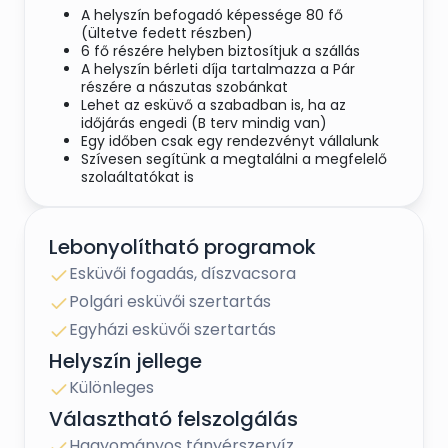
A helyszín befogadó képessége 80 fő
(ültetve fedett részben)
6 fő részére helyben biztosítjuk a szállás
A helyszín bérleti díja tartalmazza a Pár
részére a nászutas szobánkat
Lehet az esküvő a szabadban is, ha az
időjárás engedi (B terv mindig van)
Egy időben csak egy rendezvényt vállalunk
Szívesen segítünk a megtalálni a megfelelő
szolgáltatókat is
A templom séta távolságra van tőlünk
Könnyű a parkolás
A közelben számos szállás lehetőség van
Lebonyolítható programok
felújított kollégiumokban és hostelekben
A helyszínre akár hajóval, csónakkal, SUP-pal
Esküvői fogadás, díszvacsora
is érkezhettek
Polgári esküvői szertartás
Kreatív fotózásra is alkalmas a helyszín
Egyházi esküvői szertartás
Helyszín jellege
Különleges hangulat és egyedi adottság!
Különleges
Szeretettel várunk festői környezetben, a
Körösök-völgyében, Szarvason, közvetlen vízparti
Választható felszolgálás
rendezvény helyszínünkön, ahol minden adott
egy hangulatos szertartáshoz és felejthetetlen
Hagyományos tányérszervíz