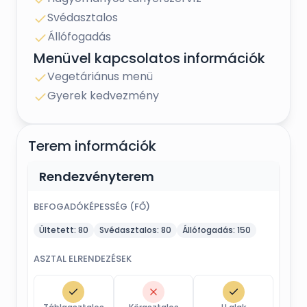
ünnepléshez.
Svédasztalos
Állófogadás
Menüvel kapcsolatos információk
Vegetáriánus menü
Gyerek kedvezmény
Terem információk
Rendezvényterem
BEFOGADÓKÉPESSÉG (FŐ)
Ültetett:
80
Svédasztalos:
80
Állófogadás:
150
ASZTAL ELRENDEZÉSEK