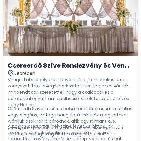
Csereerdő Szíve Rendezvény és Vendéghá
Debrecen
Virágokkal szegélyezett bevezető út, romantikus erdei
környezet, friss levegő, parkosított terület; ezzel várunk
mindenkit sok szeretettel, hogy a családdal és a
barátokkal együtt ünnepelhessétek életetek első közös
nagy Napját!
Csereerdő Szíve külső és belső terei alkalmasak rusztikus
vagy elegáns, vintage hangulatú esküvők megtartására.
Ajánljuk azoknak a pároknak, akik egy romantikus,
A polgári szertartás helyszíne lehet kis bittokunk
gyertyafényes bulira vágynak, melyet akár egy nyári
közepén, az örökzöldekkel és virágokkal határolt
napon, a csillagos ég alatt is megtarthatnak.
romantikus ösvényünknél. Az ünnepi vacsora és buli