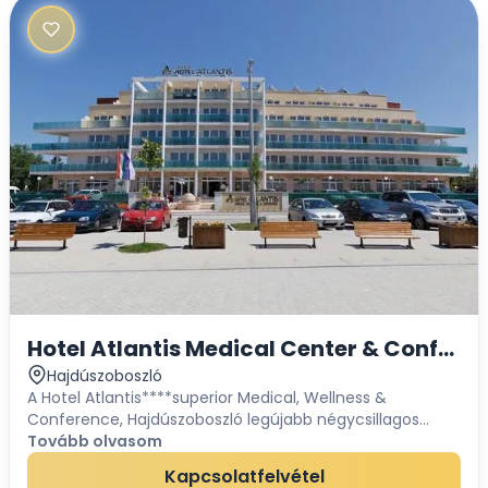
Hotel Atlantis Medical Center & Confere
Hajdúszoboszló
A Hotel Atlantis****superior Medical, Wellness &
Conference, Hajdúszoboszló legújabb négycsillagos
szállodája. A gyógyfürdő közvetlen közelségében épült. A
Tovább olvasom
létesítmény stílusa, modern. Formabontó...
Kapcsolatfelvétel