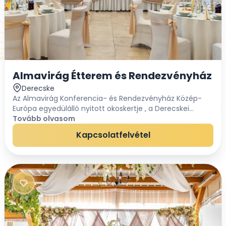
Almavirág Étterem és Rendezvényház
Derecske
Az Almavirág Konferencia- és Rendezvényház Közép-
Európa egyedülálló nyitott okoskertje , a Derecskei
Gyümölcsös szomszédságában fekszik, ezért kellemes
Tovább olvasom
almafák és madárcsicsergés kíséretében tölthetit...
Kapcsolatfelvétel