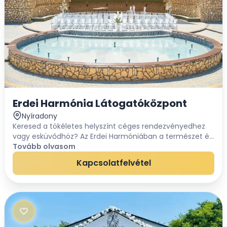
Erdei Harmónia Látogatóközpont
Nyíradony
Keresed a tökéletes helyszínt céges rendezvényedhez
vagy esküvődhöz? Az Erdei Harmóniában a természet és
a professzionális rendezvényszervezés találkozik, hiszen
Tovább olvasom
az egyedülálló környezet mellett a...
Kapcsolatfelvétel