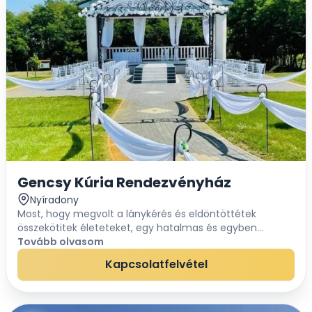
Gencsy Kúria Rendezvényház
Nyíradony
Most, hogy megvolt a lánykérés és eldöntöttétek
összekötitek életeteket, egy hatalmas és egyben
izgalmas kaland veszi kezdetét! Gyertek el és nézzetek
Tovább olvasom
szét nálunk, a tapasztalatok alapján innen már...
Kapcsolatfelvétel