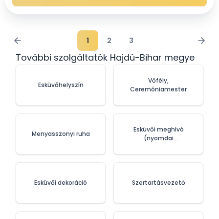
1
2
3
További szolgáltatók Hajdú-Bihar megye
Vőfély,
Esküvőhelyszín
Ceremóniamester
Esküvői meghívó
Menyasszonyi ruha
(nyomdai
szolgáltatások)
Esküvői dekoráció
Szertartásvezető