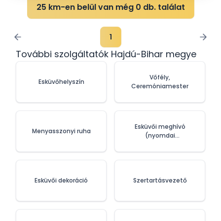
25 km-en belül van még 0 db. találat
1
További szolgáltatók Hajdú-Bihar megye
Vőfély,
Esküvőhelyszín
Ceremóniamester
Esküvői meghívó
Menyasszonyi ruha
(nyomdai
szolgáltatások)
Esküvői dekoráció
Szertartásvezető