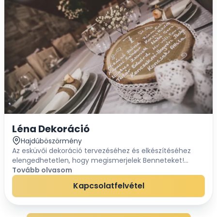
Léna Dekoráció
Hajdúböszörmény
Az esküvői dekoráció tervezéséhez és elkészítéséhez
elengedhetetlen, hogy megismerjelek Benneteket!
:)Sohasem készítettem még két egyforma dekort, mert
Tovább olvasom
minden Ifjúpár más és más....szerencsére!Leh...
Kapcsolatfelvétel