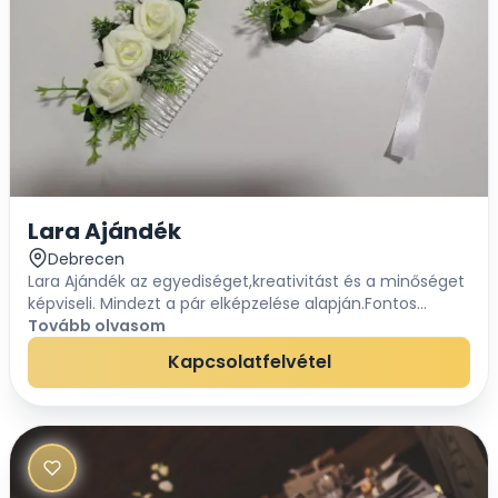
Lara Ajándék
Debrecen
Lara Ajándék az egyediséget,kreativitást és a minőséget
képviseli. Mindezt a pár elképzelése alapján.Fontos
számunkra,hogy egyes dekoracióban,csokorban,benne
Tovább olvasom
legyen a személyesség.Hozott alapokkal...
Kapcsolatfelvétel