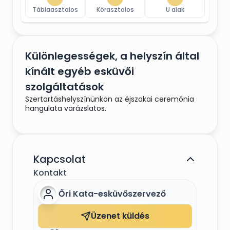
Táblaasztalos
Körasztalos
U alak
Különlegességek, a helyszín által
kínált egyéb esküvői
szolgáltatások
Szertartáshelyszínünkön az éjszakai ceremónia
hangulata varázslatos.
Kapcsolat
Kontakt
Őri Kata-esküvőszervező
Üzenet küldés