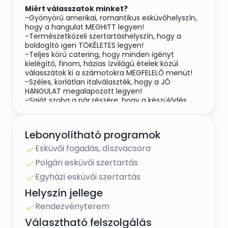
Miért válasszatok minket?
-Gyönyörű amerikai, romantikus esküvőhelyszín,
hogy a hangulat MEGHITT legyen!
-Természetközeli szertartáshelyszín, hogy a
boldogító igen TÖKÉLETES legyen!
-Teljes körű catering, hogy minden igényt
kielégítő, finom, házias ízvilágú ételek közül
válasszátok ki a számotokra MEGFELELŐ menüt!
-Széles, korlátlan italválaszték, hogy a JÓ
HANGULAT megalapozott legyen!
-Saját szoba a pár részére, hogy a készülődés
NYUGODT legyen!
-Szállás helyben, hogy a vendégeiteknek ne
okozzon gondot a hajnali hazajutás és KÉNYELMES
Lebonyolítható programok
legyen a pihenés!
-Állatbarát helyszín, hogy kedvenceiteket se
Esküvői fogadás, díszvacsora
kelljen otthon hagyni a NAGY NAPON!
Polgári esküvői szertartás
-Rugalmas időkorlát, hogy ne kelljen korán
félbeszakítani a BULIT!
Egyházi esküvői szertartás
-Fénytechnika, hogy a buli igazán LÁTVÁNYOS
Helyszín jellege
legyen!
-Dekoráció teljeskörű kivitelezése KEDVEZMÉNYES
Rendezvényterem
áron, az elképzeléseitek alapján, hogy ne kelljen
külön szolgáltatót fizetnetek!
Választható felszolgálás