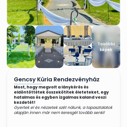
További
képek
Gencsy Kúria Rendezvényház
Most, hogy megvolt a lánykérés és
eldöntöttétek összekötitek életeteket, egy
hatalmas és egyben izgalmas kaland veszi
kezdetét!
Gyertek el és nézzetek szét nálunk, a tapasztalatok
alapján innen már nem keresgél tovább senki!