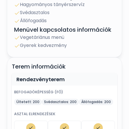
Hagyományos tányérszervíz
Svédasztalos
Bízzátok ránk a NAGY NAP minden terhét, hogy TI
csak élvezzétek MINDEN percét!
Állófogadás
Menüvel kapcsolatos információk
TI megálmodjátok, MI megvalósítjuk, hiszen nálunk
a GENCSY KÚRIÁBAN az ÁLOMBÓL VALÓSÁG lesz!
Vegetáriánus menü
Keressetek bizalommal:
Gyerek kedvezmény
Őri Kata-esküvőszervező
Terem információk
Rendezvényterem
BEFOGADÓKÉPESSÉG (FŐ)
Ültetett:
200
Svédasztalos:
200
Állófogadás:
200
ASZTAL ELRENDEZÉSEK