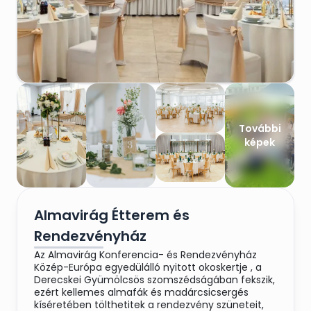
További
képek
Almavirág Étterem és
Rendezvényház
Az Almavirág Konferencia- és Rendezvényház
Közép-Európa egyedülálló nyitott okoskertje , a
Derecskei Gyümölcsös szomszédságában fekszik,
ezért kellemes almafák és madárcsicsergés
kíséretében tölthetitek a rendezvény szüneteit,