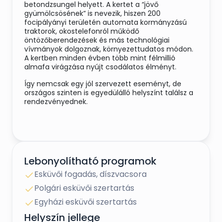
betondzsungel helyett. A kertet a “jövő
gyümölcsösének” is nevezik, hiszen 200
focipályányi területén automata kormányzású
traktorok, okostelefonról működő
öntözőberendezések és más technológiai
vívmányok dolgoznak, környezettudatos módon.
A kertben minden évben több mint félmillió
almafa virágzása nyújt csodálatos élményt.
Így nemcsak egy jól szervezett eseményt, de
országos szinten is egyedülálló helyszínt találsz a
rendezvényednek.
A cateringről az Almavirág Étterem , egy a
Hajdúságban egyedülálló gasztroélményeket
nyújtó étterem gondoskodik.
Lebonyolítható programok
Ez az a catering, melyből szívesen kérnek még. A
Esküvői fogadás, díszvacsora
vendégeid ugyanazt a színvonalat kapják, mint az
Polgári esküvői szertartás
éttermünkben betérő vendégeink. Filozófiánkhoz
hűen az alapanyagainkat helyi termelőktől
Egyházi esküvői szertartás
szerezzük be, frissen, mely egyedi ízvilágunkat
garantálja.
Helyszín jellege