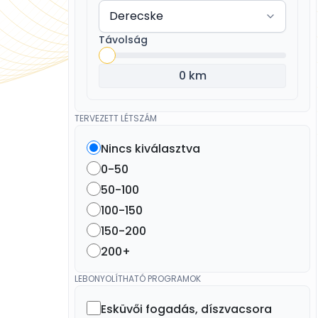
Távolság
0 km
TERVEZETT LÉTSZÁM
Nincs kiválasztva
0-50
50-100
100-150
150-200
200+
LEBONYOLÍTHATÓ PROGRAMOK
Esküvői fogadás, díszvacsora