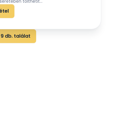
éretében tölthetit...
étel
9 db. találat