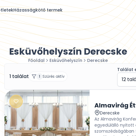
tletek
Házasságkötő termek
Esküvőhelyszín Derecske
Főoldal
Esküvőhelyszín
Derecske
Találat 
1 találat
1
Szűrés aktív
12 tal
Almavirág É
Derecske
Az Almavirág Konf
egyedülálló nyitott
szomszédságában fe