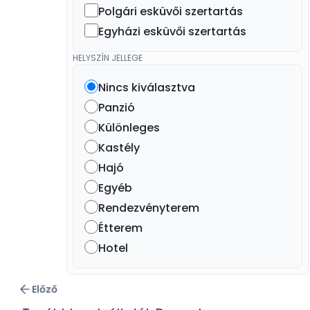
Polgári esküvői szertartás
Egyházi esküvői szertartás
HELYSZÍN JELLEGE
Nincs kiválasztva
Panzió
Különleges
Kastély
Hajó
Egyéb
Rendezvényterem
Étterem
Hotel
Előző