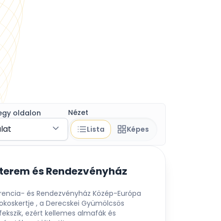
Nézet
egy oldalon
álat
Lista
Képes
tterem és Rendezvényház
erencia- és Rendezvényház Közép-Európa
 okoskertje , a Derecskei Gyümölcsös
kszik, ezért kellemes almafák és