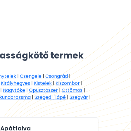
zasságkötő termek
nytelek
|
Csengele
|
Csongrád
|
|
Királyhegyes
|
Kistelek
|
Kiszombor
|
|
Nagytőke
|
Ópusztaszer
|
Öttömös
|
skundorozsma
|
Szeged-Tápé
|
Szegvár
|
Apátfalva