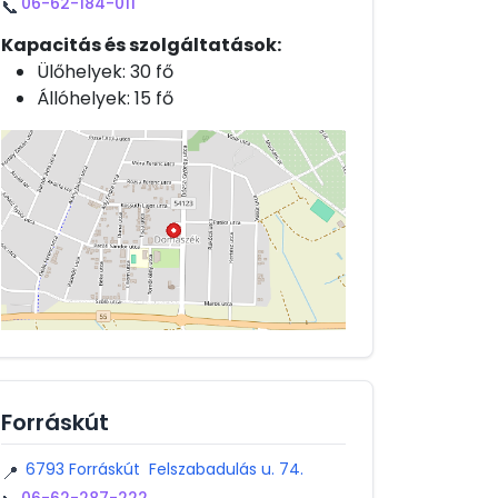
06-62-184-011
📞
Kapacitás és szolgáltatások:
Ülőhelyek: 30 fő
Állóhelyek: 15 fő
Forráskút
6793 Forráskút Felszabadulás u. 74.
📍