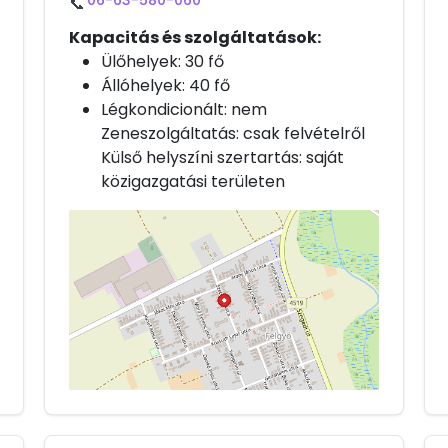
06-63-580-060
📞
Kapacitás és szolgáltatások:
Ülőhelyek: 30 fő
Állóhelyek: 40 fő
Légkondicionált: nem
Zeneszolgáltatás: csak felvételről
Külső helyszíni szertartás: saját
közigazgatási területen