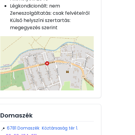
Légkondicionált: nem
Zeneszolgáltatás: csak felvételről
Külső helyszíni szertartás:
megegyezés szerint
Domaszék
6781 Domaszék Köztársaság tér 1.
📍