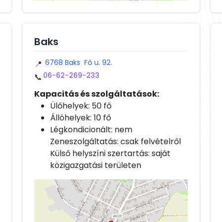
Baks
6768 Baks Fő u. 92.
📍
06-62-269-233
📞
Kapacitás és szolgáltatások:
Ülőhelyek: 50 fő
Állóhelyek: 10 fő
Légkondicionált: nem
Zeneszolgáltatás: csak felvételről
Külső helyszíni szertartás: saját
közigazgatási területen