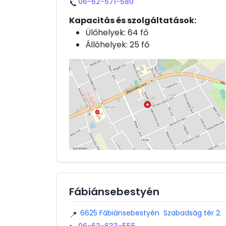
06-62-571-580
📞
Kapacitás és szolgáltatások:
Ülőhelyek: 64 fő
Állóhelyek: 25 fő
Fábiánsebestyén
6625 Fábiánsebestyén Szabadság tér 2.
📍