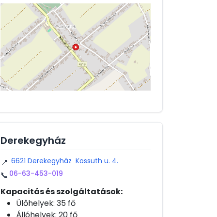
Derekegyház
6621 Derekegyház Kossuth u. 4.
📍
06-63-453-019
📞
Kapacitás és szolgáltatások:
Ülőhelyek: 35 fő
Állóhelyek: 20 fő