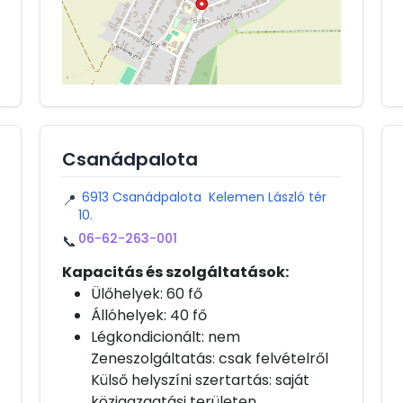
Csanádpalota
6913 Csanádpalota Kelemen László tér
📍
10.
06-62-263-001
📞
Kapacitás és szolgáltatások:
Ülőhelyek: 60 fő
Állóhelyek: 40 fő
Légkondicionált: nem
Zeneszolgáltatás: csak felvételről
Külső helyszíni szertartás: saját
közigazgatási területen