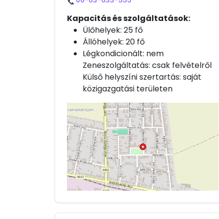
06-63-633-555
📞
Kapacitás és szolgáltatások:
Ülőhelyek: 25 fő
Állóhelyek: 20 fő
Légkondicionált: nem
Zeneszolgáltatás: csak felvételről
Külső helyszíni szertartás: saját
közigazgatási területen