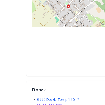
Deszk
6772 Deszk Tempfli tér 7.
📍