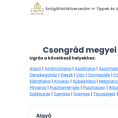
Szolgáltatók
Szervezőm
Tippek és ö
Csongrád megyei 
Ugrás a következő helyekhez:
Algyő
|
Ambrózfalva
|
Apátfalva
|
Ásottha
Derekegyház
|
Deszk
|
Dóc
|
Domaszék
|
F
Klárafalva
|
Kövegy
|
Kübekháza
|
Magyarc
Pitvaros
|
Pusztamérges
|
Pusztaszer
|
Rös
Székkutas
|
Szentes
|
Szentes
|
Tiszasziget
Algyő