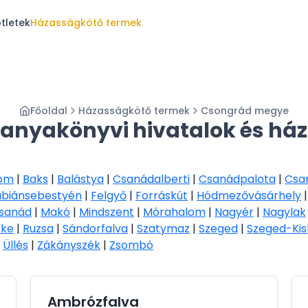
tletek
Házasságkötő termek
Főoldal
Házasságkötő termek
Csongrád megye
anyakönyvi hivatalok és há
lom
|
Baks
|
Balástya
|
Csanádalberti
|
Csanádpalota
|
Csa
ábiánsebestyén
|
Felgyő
|
Forráskút
|
Hódmezővásárhely
sanád
|
Makó
|
Mindszent
|
Mórahalom
|
Nagyér
|
Nagylak
zke
|
Ruzsa
|
Sándorfalva
|
Szatymaz
|
Szeged
|
Szeged-Ki
|
Üllés
|
Zákányszék
|
Zsombó
Ambrózfalva