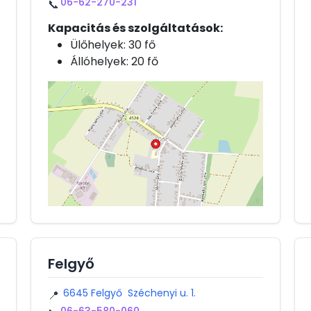
06-62-270-231
📞
Kapacitás és szolgáltatások:
Ülőhelyek: 30 fő
Állóhelyek: 20 fő
Felgyő
6645 Felgyő Széchenyi u. 1.
📍