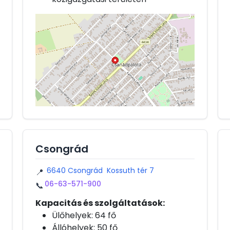
Csongrád
6640 Csongrád Kossuth tér 7
📍
06-63-571-900
📞
Kapacitás és szolgáltatások:
Ülőhelyek: 64 fő
Állóhelyek: 50 fő