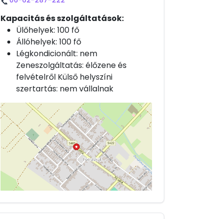
06-62-287-222
📞
Kapacitás és szolgáltatások:
Ülőhelyek: 100 fő
Állóhelyek: 100 fő
Légkondicionált: nem
Zeneszolgáltatás: élőzene és
felvételről Külső helyszíni
szertartás: nem vállalnak