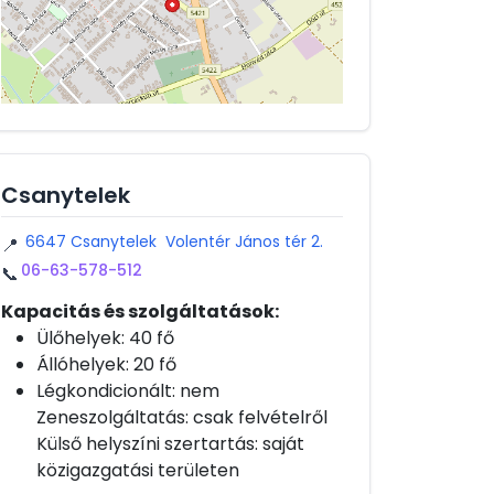
Csanytelek
6647 Csanytelek Volentér János tér 2.
📍
06-63-578-512
📞
Kapacitás és szolgáltatások:
Ülőhelyek: 40 fő
Állóhelyek: 20 fő
Légkondicionált: nem
Zeneszolgáltatás: csak felvételről
Külső helyszíni szertartás: saját
közigazgatási területen