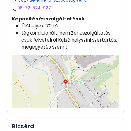
7827 Beremend Szabadság tér 1.
📍
06-72-574-927
📞
Kapacitás és szolgáltatások:
Ülőhelyek: 70 fő
Légkondicionált: nem Zeneszolgáltatás:
csak felvételről Külső helyszíni szertartás:
megegyezés szerint
Bicsérd