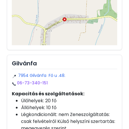
Gilvánfa
7954 Gilvánfa Fő u .48.
📍
06-73-340-151
📞
Kapacitás és szolgáltatások:
Ülőhelyek: 20 fő
Állóhelyek: 10 fő
Légkondicionált: nem Zeneszolgáltatás:
csak felvételről Külső helyszíni szertartás:
megegyezés szerint