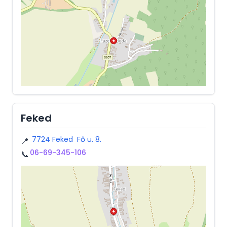
Feked
7724 Feked Fő u. 8.
📍
06-69-345-106
📞