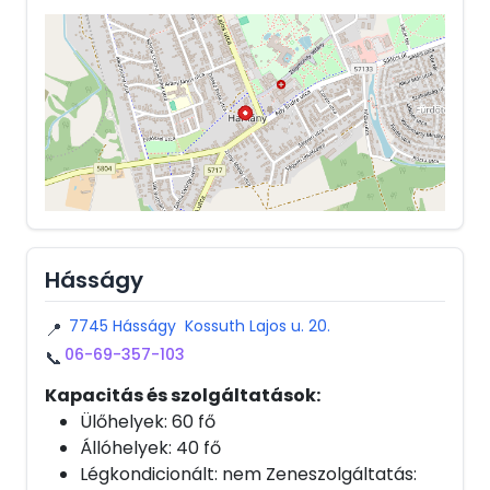
Hásságy
7745 Hásságy Kossuth Lajos u. 20.
📍
06-69-357-103
📞
Kapacitás és szolgáltatások:
Ülőhelyek: 60 fő
Állóhelyek: 40 fő
Légkondicionált: nem Zeneszolgáltatás: