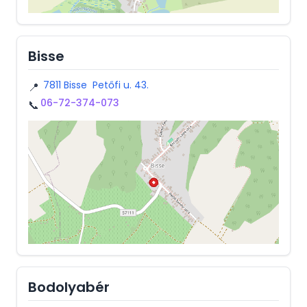
Bisse
7811 Bisse Petőfi u. 43.
📍
06-72-374-073
📞
Bodolyabér