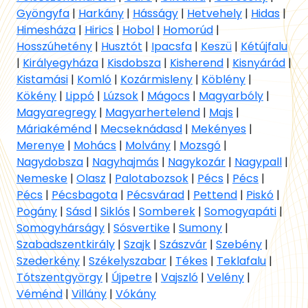
Gyöngyfa
|
Harkány
|
Hásságy
|
Hetvehely
|
Hidas
|
Himesháza
|
Hirics
|
Hobol
|
Homorúd
|
Hosszúhetény
|
Husztót
|
Ipacsfa
|
Keszü
|
Kétújfalu
|
Királyegyháza
|
Kisdobsza
|
Kisherend
|
Kisnyárád
|
Kistamási
|
Komló
|
Kozármisleny
|
Köblény
|
Kökény
|
Lippó
|
Lúzsok
|
Mágocs
|
Magyarbóly
|
Magyaregregy
|
Magyarhertelend
|
Majs
|
Máriakéménd
|
Mecseknádasd
|
Mekényes
|
Merenye
|
Mohács
|
Molvány
|
Mozsgó
|
Nagydobsza
|
Nagyhajmás
|
Nagykozár
|
Nagypall
|
Nemeske
|
Olasz
|
Palotabozsok
|
Pécs
|
Pécs
|
Pécs
|
Pécsbagota
|
Pécsvárad
|
Pettend
|
Piskó
|
Pogány
|
Sásd
|
Siklós
|
Somberek
|
Somogyapáti
|
Somogyhárságy
|
Sósvertike
|
Sumony
|
Szabadszentkirály
|
Szajk
|
Szászvár
|
Szebény
|
Szederkény
|
Székelyszabar
|
Tékes
|
Teklafalu
|
Tótszentgyörgy
|
Újpetre
|
Vajszló
|
Velény
|
Véménd
|
Villány
|
Vókány