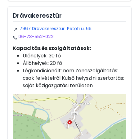
Drávakeresztúr
7967 Drávakeresztúr Petőfi u. 66.
📍
06-73-552-022
📞
Kapacitás és szolgáltatások:
Ülőhelyek: 30 fő
Állóhelyek: 20 fő
Légkondicionált: nem Zeneszolgáltatás:
csak felvételről Külső helyszíni szertartás:
saját közigazgatási területen