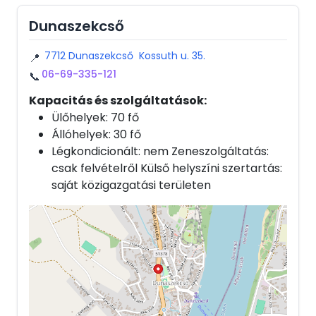
Dunaszekcső
7712 Dunaszekcső Kossuth u. 35.
📍
06-69-335-121
📞
Kapacitás és szolgáltatások:
Ülőhelyek: 70 fő
Állóhelyek: 30 fő
Légkondicionált: nem Zeneszolgáltatás:
csak felvételről Külső helyszíni szertartás:
saját közigazgatási területen