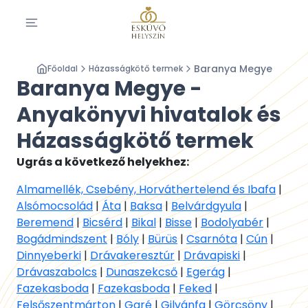
Baranya Megye
Főoldal
Házasságkötő termek
Baranya Megye -
Anyakönyvi hivatalok és
Házasságkötő termek
Ugrás a következő helyekhez:
Almamellék, Csebény, Horváthertelend és Ibafa
|
Alsómocsolád
|
Áta
|
Baksa
|
Belvárdgyula
|
Beremend
|
Bicsérd
|
Bikal
|
Bisse
|
Bodolyabér
|
Bogádmindszent
|
Bóly
|
Bürüs
|
Csarnóta
|
Cún
|
Dinnyeberki
|
Drávakeresztúr
|
Drávapiski
|
Drávaszabolcs
|
Dunaszekcső
|
Egerág
|
Fazekasboda
|
Fazekasboda
|
Feked
|
Felsőszentmárton
|
Garé
|
Gilvánfa
|
Görcsöny
|