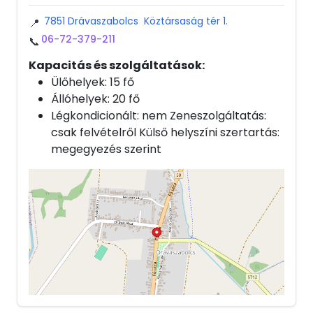
7851 Drávaszabolcs Köztársaság tér 1.
📍
06-72-379-211
📞
Kapacitás és szolgáltatások:
Ülőhelyek: 15 fő
Állóhelyek: 20 fő
Légkondicionált: nem Zeneszolgáltatás:
csak felvételről Külső helyszíni szertartás:
megegyezés szerint