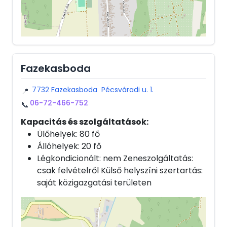
Fazekasboda
7732 Fazekasboda Pécsváradi u. 1.
📍
06-72-466-752
📞
Kapacitás és szolgáltatások:
Ülőhelyek: 80 fő
Állóhelyek: 20 fő
Légkondicionált: nem Zeneszolgáltatás:
csak felvételről Külső helyszíni szertartás:
saját közigazgatási területen