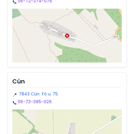
06-72-374-076
📞
Cún
7843 Cún Fő u. 75.
📍
06-73-385-026
📞