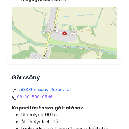
Görcsöny
7833 Görcsöny Rákóczi út 1.
📍
06-30-530-0546
📞
Kapacitás és szolgáltatások:
Ülőhelyek: 60 fő
Állóhelyek: 40 fő
Légkondicionált: nem Zeneszolgáltatás: