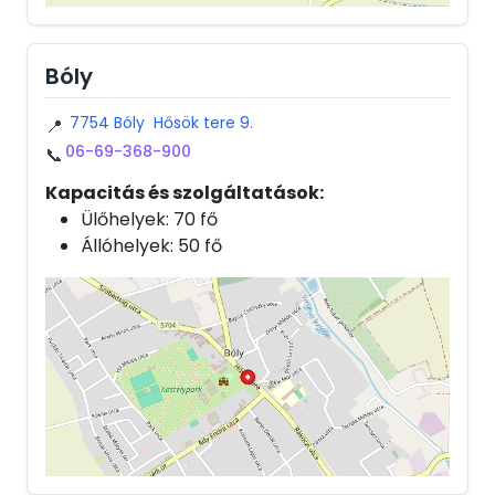
Bóly
7754 Bóly Hősök tere 9.
📍
06-69-368-900
📞
Kapacitás és szolgáltatások:
Ülőhelyek: 70 fő
Állóhelyek: 50 fő