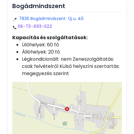
Bogádmindszent
7836 Bogádmindszent Új u. 40.
📍
06-73-493-022
📞
Kapacitás és szolgáltatások:
Ülőhelyek: 60 fő
Állóhelyek: 20 fő
Légkondicionált: nem Zeneszolgáltatás:
csak felvételről Külső helyszíni szertartás:
megegyezés szerint