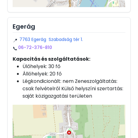
Egerág
7763 Egerág Szabadság tér 1.
📍
06-72-376-810
📞
Kapacitás és szolgáltatások:
Ülőhelyek: 30 fő
Állóhelyek: 20 fő
Légkondicionált: nem Zeneszolgáltatás:
csak felvételről Külső helyszíni szertartás:
saját közigazgatási területen