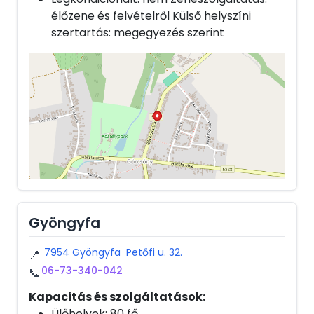
élőzene és felvételről Külső helyszíni
szertartás: megegyezés szerint
Gyöngyfa
7954 Gyöngyfa Petőfi u. 32.
📍
06-73-340-042
📞
Kapacitás és szolgáltatások:
Ülőhelyek: 80 fő