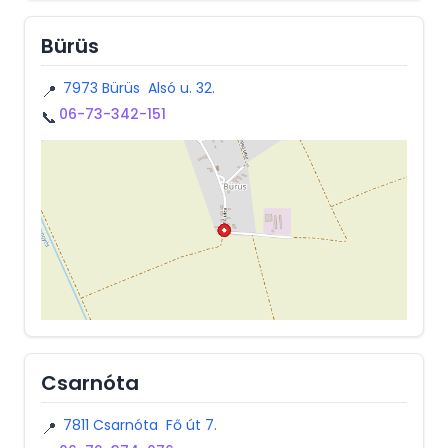
Bürüs
7973 Bürüs Alsó u. 32.
📍
06-73-342-151
📞
Csarnóta
7811 Csarnóta Fő út 7.
📍