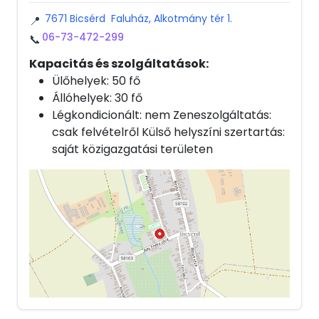
7671 Bicsérd Faluház, Alkotmány tér 1.
📍
06-73-472-299
📞
Kapacitás és szolgáltatások:
Ülőhelyek: 50 fő
Állóhelyek: 30 fő
Légkondicionált: nem Zeneszolgáltatás:
csak felvételről Külső helyszíni szertartás:
saját közigazgatási területen