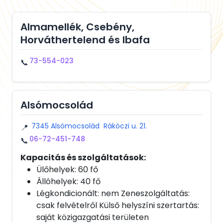
Almamellék, Csebény,
Horváthertelend és Ibafa
73-554-023
📞
Alsómocsolád
7345 Alsómocsolád Rákóczi u. 21.
📍
06-72-451-748
📞
Kapacitás és szolgáltatások:
Ülőhelyek: 60 fő
Állóhelyek: 40 fő
Légkondicionált: nem Zeneszolgáltatás:
csak felvételről Külső helyszíni szertartás:
saját közigazgatási területen