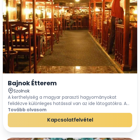
Bajnok Étterem
Szolnok
A kerthelyiség a magyar paraszti hagyományokat
felidézve különleges hatással van az ide látogatókra. A
falakon korabeli paraszti szerszámok és a sok piros
Tovább olvasom
muskátli udvarház jellegűvé varázsolja. A pin...
Kapcsolatfelvétel