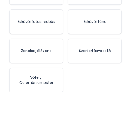
szolgáltatások)
Esküvői fotós, videós
Esküvői tánc
Zenekar, élőzene
Szertartásvezető
Vőfély,
Ceremóniamester