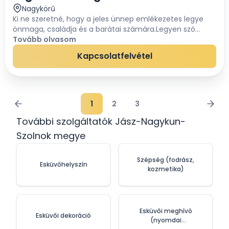
Nagykörű
Ki ne szeretné, hogy a jeles ünnep emlékezetes legye
önmaga, családja és a barátai számára.Legyen szó
születésnapról, eljegyzésről, esküvőről, keresztelőről,
Tovább olvasom
házassági évfordulóról vagy a végtisztes...
Kapcsolatfelvétel
1
2
3
További szolgáltatók Jász-Nagykun-
Szolnok megye
Szépség (fodrász,
Esküvőhelyszín
kozmetika)
Esküvői meghívó
Esküvői dekoráció
(nyomdai