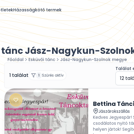
tletek
Házasságkötő termek
i tánc Jász-Nagykun-Szolno
Főoldal
Esküvői tánc
Jász-Nagykun-Szolnok megye
Találat 
1 találat
1
Szűrés aktív
12 tal
Bettina Tánc
Jászárokszállás
Kedves Jegyespár! 
csodálatos nyitó t
helyen jártok! Segí