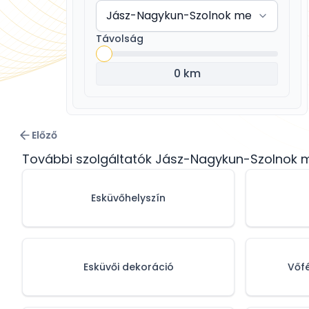
Távolság
0 km
Előző
További szolgáltatók Jász-Nagykun-Szolnok
Esküvőhelyszín
Esküvői dekoráció
Vőf