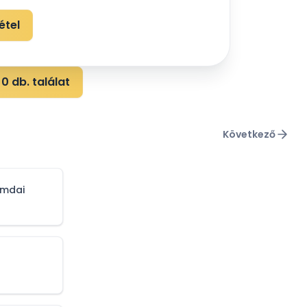
étel
0 db. találat
Következő
omdai