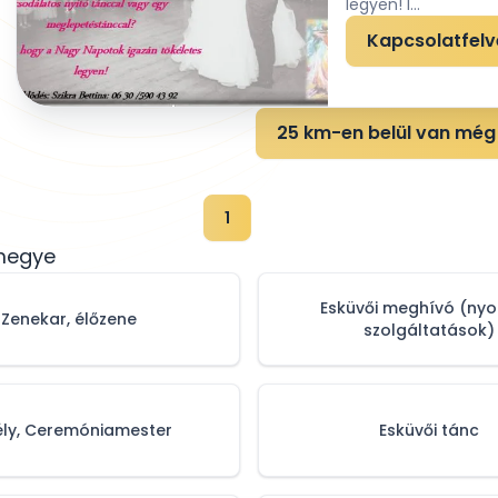
legyen! I...
Kapcsolatfelv
25 km-en belül van még 
1
 megye
Esküvői meghívó (ny
Zenekar, élőzene
szolgáltatások)
ély, Ceremóniamester
Esküvői tánc