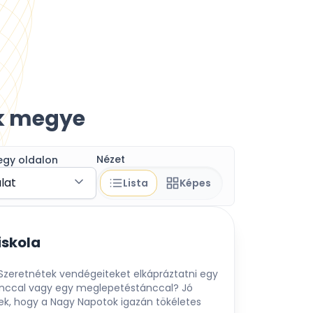
k megye
Nézet
egy oldalon
álat
Lista
Képes
iskola
Szeretnétek vendégeiteket elkápráztatni egy
ánccal vagy egy meglepetéstánccal? Jó
tek, hogy a Nagy Napotok igazán tökéletes