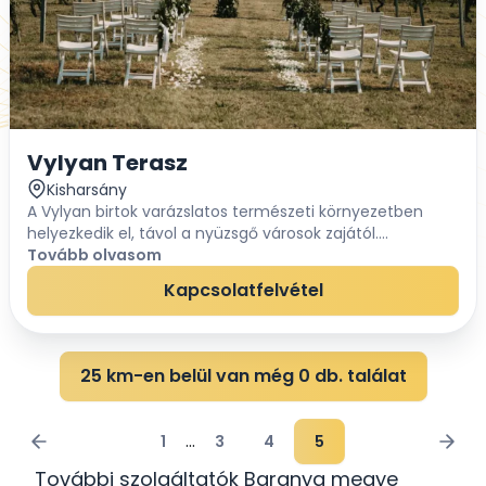
Vylyan Terasz
Kisharsány
A Vylyan birtok varázslatos természeti környezetben
helyezkedik el, távol a nyüzsgő városok zajától.
Mediterrán hangulatú teraszunkról páratlan kilátás nyílik
Tovább olvasom
a Szársomlyóra és a szőlőlankákra. A hely...
Kapcsolatfelvétel
25 km-en belül van még 0 db. találat
...
1
3
4
5
További szolgáltatók Baranya megye