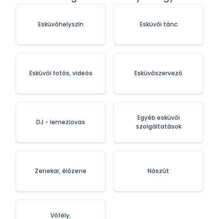
Esküvőhelyszín
Esküvői tánc
Esküvői fotós, videós
Esküvőszervező
Egyéb esküvői
DJ - lemezlovas
szolgáltatások
Zenekar, élőzene
Nászút
Vőfély,