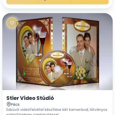
s...
Stier Video Stúdió
Pécs
Esküvői videófelvétel készítése két kamerával, látványos
számítógépes szerkesztéssel....