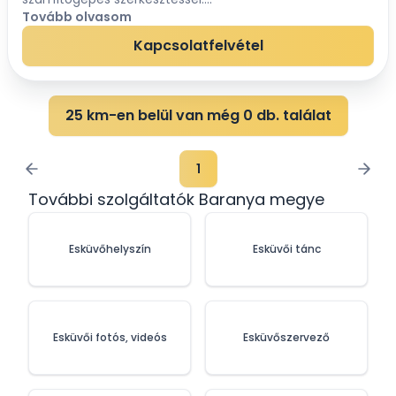
Tovább olvasom
Kapcsolatfelvétel
25 km-en belül van még 0 db. találat
1
További szolgáltatók Baranya megye
Esküvőhelyszín
Esküvői tánc
Esküvői fotós, videós
Esküvőszervező