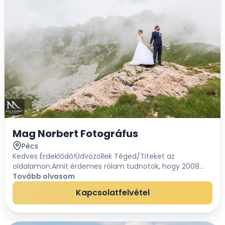
Mag Norbert Fotográfus
Pécs
Kedves Érdeklődő!Üdvözöllek Téged/Titeket az
oldalamon.Amit érdemes rólam tudnotok, hogy 2008
óta foglalkozom fényképészettel, amelyet Pécsen
Tovább olvasom
tanultam. Mindig is azt szerettem volna csinálni,...
Kapcsolatfelvétel