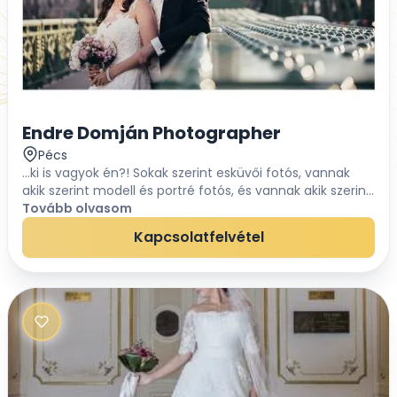
Endre Domján Photographer
Pécs
...ki is vagyok én?! Sokak szerint esküvői fotós, vannak
akik szerint modell és portré fotós, és vannak akik szerint
reklám fotós. Talán mindezek együttesen. Én csak egy
Tovább olvasom
ember vagyok a milliók...
Kapcsolatfelvétel