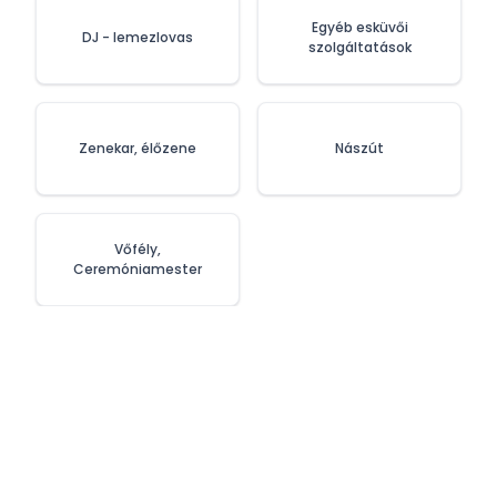
Egyéb esküvői
DJ - lemezlovas
szolgáltatások
Zenekar, élőzene
Nászút
Vőfély,
Ceremóniamester