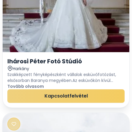
Ihárosi Péter Fotó Stúdió
Harkány
Szakképzett fényképészként vállalok esküvőfotózást,
elsősorban Baranya megyében.Az esküvőkön kívül
leginkább portré- és modellfotókat készítek, melyek a
Tovább olvasom
weboldalamon megtekinthetők.Alap csomag...
Kapcsolatfelvétel