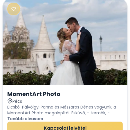
MomentArt Photo
Pécs
Bicskó-Pálvölgyi Panna és Mészáros Dénes vagyunk, a
MomentArt Photo megalapítói. Esküvő, - termék, -
rendezvény, - babaváró és családfotózással
Tovább olvasom
foglalkozunk. Ahogyan a nevünkben is benne van, fontos
Kapcsolatfelvétel