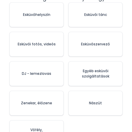
Esküvőhelyszín
Esküvői tánc
Esküvői fotós, videós
Esküvőszervező
Egyéb esküvői
DJ - lemezlovas
szolgáltatások
Zenekar, élőzene
Nászút
Vőfély,