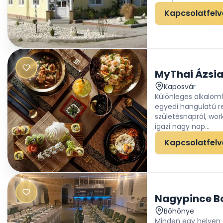
Kapcsolatfelv
MyThai Ázsiai
Kaposvár
Különleges alkalom
egyedi hangulatú r
születésnapról, wo
igazi nagy nap...
Kapcsolatfelv
Nagypince Bo
Böhönye
Minden egy helyen 