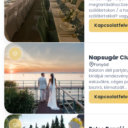
megtartásához:Szert
szőlőbirtokon / a 
szőlőbirtokkal? vagy 
Kapcsolatfelv
Napsugár Clu
Fonyód
Balaton déli partján
kínáljuk rendezvén
esküvőkre, céges pa
bisztró, klímatizált...
Kapcsolatfelv