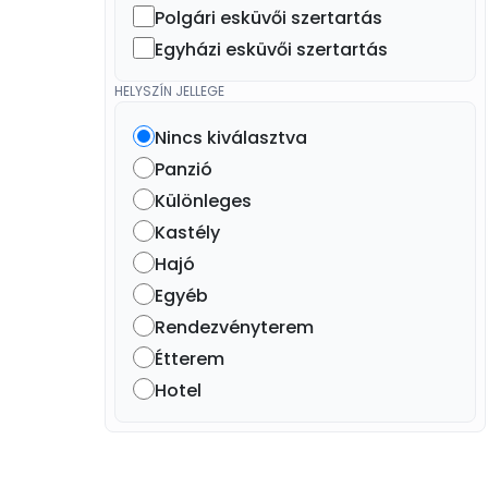
Polgári esküvői szertartás
Egyházi esküvői szertartás
HELYSZÍN JELLEGE
Nincs kiválasztva
Panzió
Különleges
Kastély
Hajó
Egyéb
Rendezvényterem
Étterem
Hotel