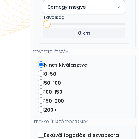
Távolság
0 km
TERVEZETT LÉTSZÁM
Nincs kiválasztva
0-50
50-100
100-150
150-200
200+
LEBONYOLÍTHATÓ PROGRAMOK
Esküvői fogadás, díszvacsora