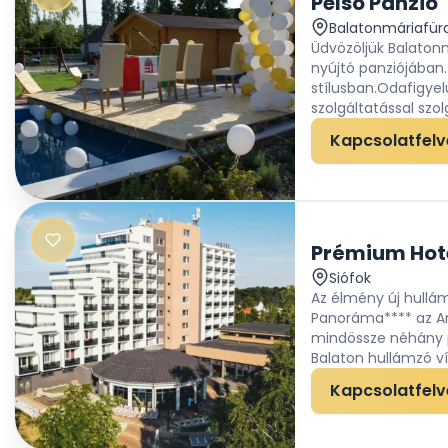
Pelso Panzió
Balatonmáriafür
Üdvözöljük Balatonm
nyújtó panziójában.
stílusban.Odafigye
szolgáltatással szolg
Kapcsolatfelv
Prémium Hot
Siófok
Az élmény új hullá
Panoráma**** az Ara
mindössze néhány p
Balaton hullámzó víz
Kapcsolatfelv