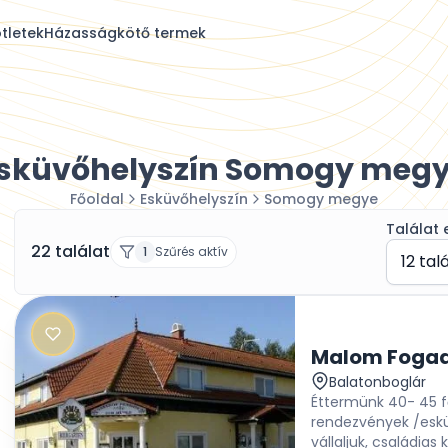
tletek
Házasságkötő termek
sküvőhelyszín Somogy meg
Főoldal
Esküvőhelyszín
Somogy megye
Találat 
22 találat
1
Szűrés aktív
12 tal
Malom Foga
Balatonboglár
Éttermünk 40- 45 f
rendezvények /eskü
vállaljuk, családias 