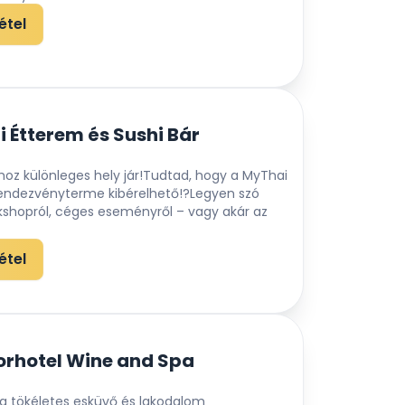
étel
 Étterem és Sushi Bár
hoz különleges hely jár!Tudtad, hogy a MyThai
endezvényterme kibérelhető!?Legyen szó
rkshopról, céges eseményről – vagy akár az
étel
rhotel Wine and Spa
a tökéletes esküvő és lakodalom