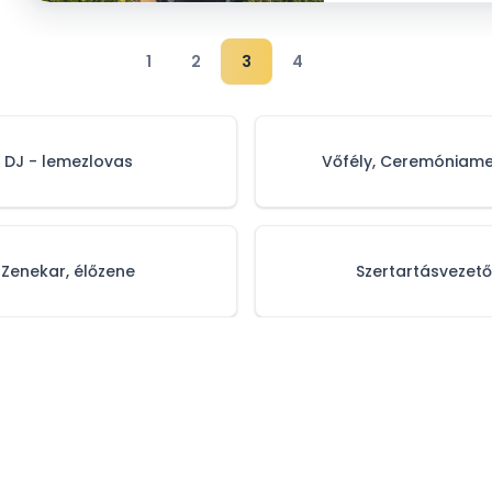
1
2
3
4
DJ - lemezlovas
Vőfély, Ceremóniame
Zenekar, élőzene
Szertartásvezető