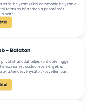
artási helyszín: Külső ceremónia helyszín a
hotel teraszán háttérben a panorámás
a belté...
étel
b - Balaton
, privát stranddal, teljes körű cateringgel
yhelyszínünket családi eseményekre,
rtikra.Rendezvénysátor, közvetlen parti
étel