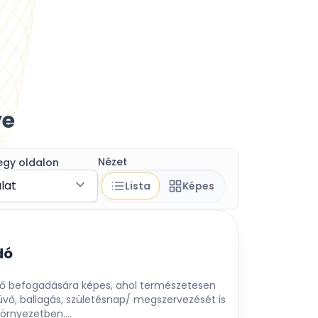
ye
Nézet
egy oldalon
álat
Lista
Képes
dó
ő befogadására képes, ahol természetesen
vő, ballagás, születésnap/ megszervezését is
környezetben....