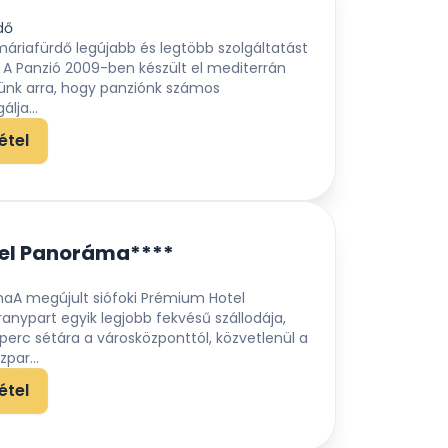
dő
áriafürdő legújabb és legtöbb szolgáltatást
 A Panzió 2009-ben készült el mediterrán
lünk arra, hogy panziónk számos
álja...
étel
el Panoráma****
maA megújult siófoki Prémium Hotel
nypart egyik legjobb fekvésű szállodája,
erc sétára a városközponttól, közvetlenül a
par...
étel