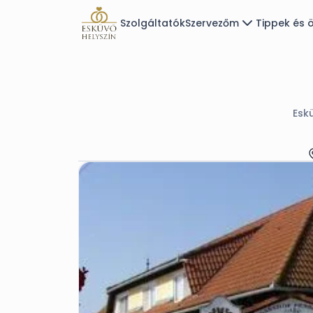
Szolgáltatók
Szervezőm
Tippek és ö
Esk