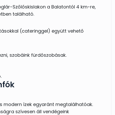
glár-Szőlőskislakon a Balatontól 4 km-re,
tben található.
atásokkal (cateringgel) együtt vehető
ezni, szobáink fürdőszobásak.
.
nfók
s modern ízek egyaránt megtalálhatóak.
ságra szívesen áll vendégeink