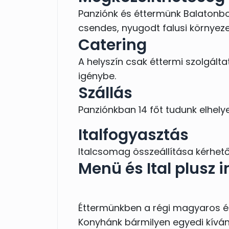
Panziónk és éttermünk Balatonbo
csendes, nyugodt falusi környeze
Catering
A helyszín csak éttermi szolgált
igénybe.
Szállás
Panziónkban 14 főt tudunk elhely
Italfogyasztás
Italcsomag összeállítása kérhető
Menü és Ital plusz i
Éttermünkben a régi magyaros é
Konyhánk bármilyen egyedi kíván