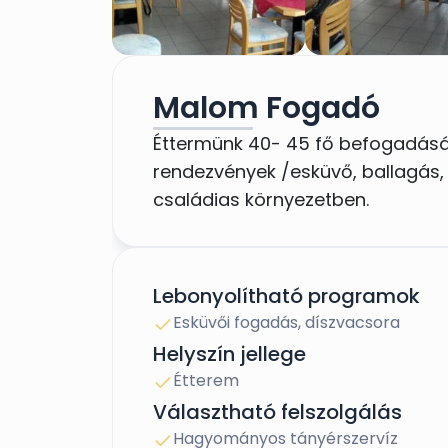
Malom Fogadó
Éttermünk 40- 45 fő befogadásá
rendezvények /esküvő, ballagás, 
családias környezetben.
Lebonyolítható programok
Esküvői fogadás, díszvacsora
Helyszín jellege
Étterem
Választható felszolgálás
Hagyományos tányérszervíz