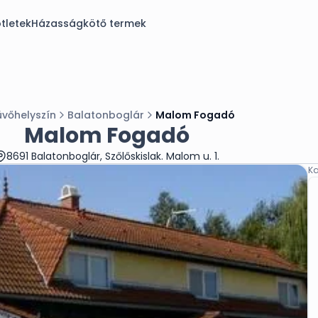
tletek
Házasságkötő termek
üvőhelyszín
Balatonboglár
Malom Fogadó
Malom Fogadó
8691 Balatonboglár, Szőlőskislak. Malom u. 1.
Ka