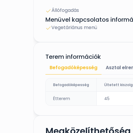
Állófogadás
Menüvel kapcsolatos informá
Vegetáriánus menü
Terem információk
Befogadóképesség
Asztal elr
Befogadóképesség
Étterem
45
Megközelíthetőség