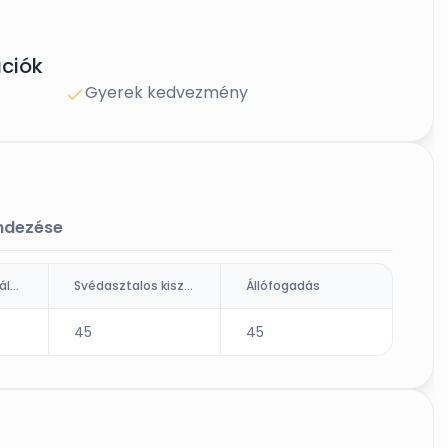
ciók
Gyerek kedvezmény
endezése
Ültetett kiszolgálás (fő)
Svédasztalos kiszolgálás
Állófogadás
45
45