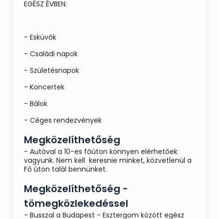
EGÉSZ ÉVBEN:
Petrezselymes burgonya
Jázmin rizs
- Esküvők
Sült zöldségek
- Családi napok
- Születésnapok
Savanyúság:
- Koncertek
Csemege uborka
- Bálok
Vegyes vágott saláta Továbbjutás
- Céges rendezvények
módra vagy, nyári vegyes zöldsaláta
Megközelíthetőség
- Autóval a 10-es főúton könnyen elérhetőek
Éjféli menü:
vagyunk. Nem kell keresnie minket, közvetlenül a
Fő úton talál bennünket.
Szürkemarha pörkölt/Bivaly pörkölt/Bivaly
tokány
Megközelíthetőség -
tömegközlekedéssel
Tarhonya vagy/és Spetzli
- Busszal a Budapest - Esztergom között egész