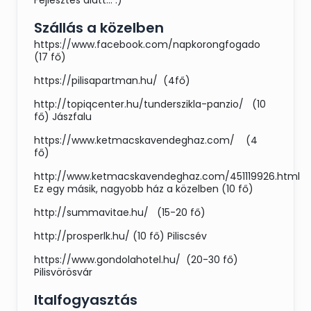
Fejlesztés alatt... :)
Szállás a közelben
https://www.facebook.com/napkorongfogado
(17 fő)
https://pilisapartman.hu/ (4fő)
http://topiqcenter.hu/tunderszikla-panzio/ (10
fő) Jászfalu
https://www.ketmacskavendeghaz.com/ (4
fő)
http://www.ketmacskavendeghaz.com/451119926.html
Ez egy másik, nagyobb ház a közelben (10 fő)
http://summavitae.hu/ (15-20 fő)
http://prosperlk.hu/ (10 fő) Piliscsév
https://www.gondolahotel.hu/ (20-30 fő)
Pilisvörösvár
Italfogyasztás