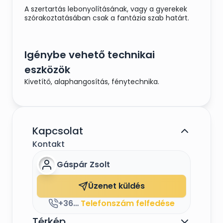
A szertartás lebonyolításának, vagy a gyerekek
szórakoztatásában csak a fantázia szab határt.
Igénybe vehető technikai
eszközök
Kivetítő, alaphangosítás, fénytechnika.
Kapcsolat
Kontakt
Gáspár Zsolt
Üzenet küldés
+36706047668
Telefonszám felfedése
Térkép