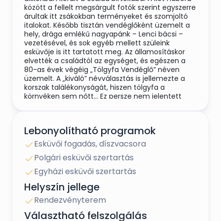
között a fellelt megsárgult fotók szerint egyszerre
árultak itt zsákokban terményeket és szomjoltó
italokat. Később tisztán vendéglőként üzemelt a
hely, drága emlékű nagyapánk – Lenci bácsi –
vezetésével, és sok egyéb mellett szüleink
esküvője is itt tartatott meg. Az államosításkor
elvették a családtól az egységet, és egészen a
80-as évek végéig „Tölgyfa Vendéglő” néven
üzemelt. A „kiváló” névválasztás is jellemezte a
korszak találékonyságát, hiszen tölgyfa a
környéken sem nőtt… Ez persze nem jelentett
hátrányt akkoriban, az embereket az érdekelte,
hogy van-e csapolt sör, vagy fröccs, és az mindig
volt a „Szőrős”-ben, hiszen a hely ezen a néven
Lebonyolítható programok
híresült el. Hogy miért, abba most ne menjünk
bele, de szóban szívesen elmeséljük… :)
Esküvői fogadás, díszvacsora
Polgári esküvői szertartás
A Vendéglő a 90-es években került vissza
családunkhoz, s a reánkmaradt jellegzetes
Egyházi esküvői szertartás
szocreál stílust igyekeztünk egy családias
vendéglő hangulatához igazítani. Ez persze
Helyszín jellege
névváltással – „Potyagól” – is párosult: Az új
Rendezvényterem
cégért futballkapus előéletem ihlette, ám
kevesen tudják, az igazi kiötlője Csuhai Beró volt,
Választható felszolgálás
mikor is épp az épület homlokzatát renováltuk.