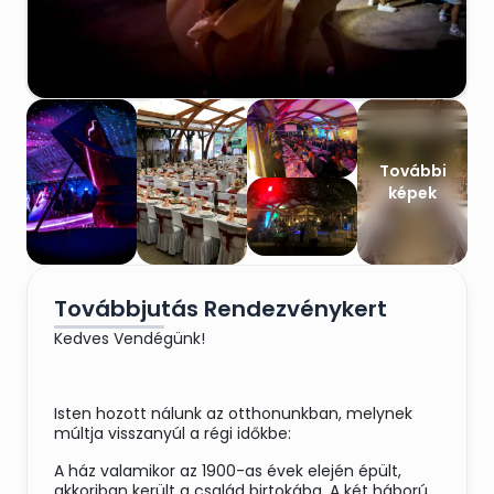
További
képek
Továbbjutás Rendezvénykert
Kedves Vendégünk!
Isten hozott nálunk az otthonunkban, melynek
múltja visszanyúl a régi időkbe:
A ház valamikor az 1900-as évek elején épült,
akkoriban került a család birtokába. A két háború