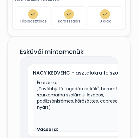
Táblaasztalos
Körasztalos
U alak
Esküvői mintamenük
NAGY KEDVENC - asztalokra felszolgálva vagy svédasztalon tálalva
Érkezéskor
„Továbbjutó fogadófalatkák", háromféle:
szürkemarha szalámis, lazacos,
padlizsánkrémes, kőrözöttes, caprese
nyárs)
Vacsora: