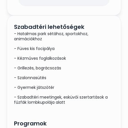
Házi tyúkhúsleves csigatésztával, főtt
hús tormával
Szabadtéri lehetőségek
- Hatalmas park sétához, sportokhoz,
Húsostál:
animációkhoz
- Füves kis focipálya
Bécsi szelet karajból, vagy csirkemellből,
vagy combfiléből
- Kézműves foglalkozások
Csirke Cordon blue
- Grillezés, bográcsozás
Sült csirkecombfilé
- Szalonnasütés
Cigánypecsenye mangalica taréjjal
- Gyermek játszótér
opcionálisan fentiek valamelyike helyett
- Szabadtéri meetingek, esküvői szertartások a
sajt, gomba, cukkini rántva
fűzfák lombkupolája alatt
Köretek:
Programok