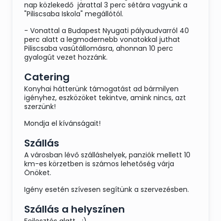
Savanyúság: vegyes vágott és csemege
nap közlekedő járattal 3 perc sétára vagyunk a
uborka
"Piliscsaba Iskola" megállótól.
Plusz a vacsoráról megmaradt sültek
- Vonattal a Budapest Nyugati pályaudvarról 40
perc alatt a legmodernebb vonatokkal juthat
Piliscsaba vasútállomásra, ahonnan 10 perc
gyalogút vezet hozzánk.
A gluténmentes, vegán, stb. igényeket
előzetes megbeszélés alapján külön
Catering
elkészítjük.
Konyhai hátterünk támogatást ad bármilyen
igényhez, eszközöket tekintve, amink nincs, azt
szerzünk!
Mondja el kívánságait!
Szállás
A városban lévő szálláshelyek, panziók mellett 10
km-es körzetben is számos lehetőség várja
Önöket.
Igény esetén szívesen segítünk a szervezésben.
Szállás a helyszínen