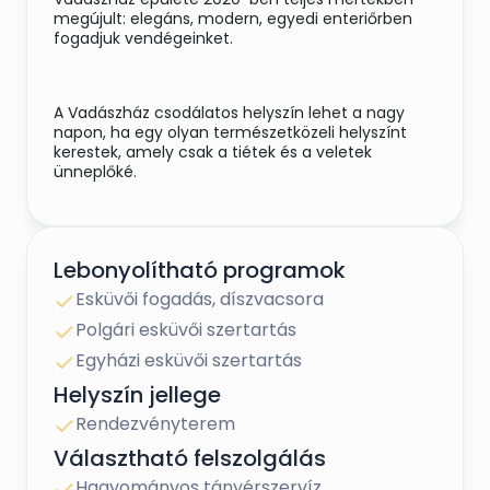
megújult: elegáns, modern, egyedi enteriőrben
fogadjuk vendégeinket.
A Vadászház csodálatos helyszín lehet a nagy
napon, ha egy olyan természetközeli helyszínt
kerestek, amely csak a tiétek és a veletek
ünneplőké.
A Vadászház Budakeszi és Telki határában, az
erdő mélyén található, mégis könnyen
Lebonyolítható programok
megközelíthető, így ideális választás akkor is, ha
Esküvői fogadás, díszvacsora
egyházi vagy polgári szertartásotokat
Budapesten tartjátok. A ház, a terasz, a kert és az
Polgári esküvői szertartás
erdő számos lehetőséget biztosít arra, hogy
Egyházi esküvői szertartás
esküvőtök napján a számotokra tökéletes
környezetben mondhassátok ki az igent vagy
Helyszín jellege
fogadhassátok vendégeiteket. Romantikus erdei
Rendezvényterem
tisztás, elegáns beltéri, ültetett vacsora, kültéri
vagy beltéri fogadás – ahogy Ti szeretnétek!
Választható felszolgálás
Hagyományos tányérszervíz