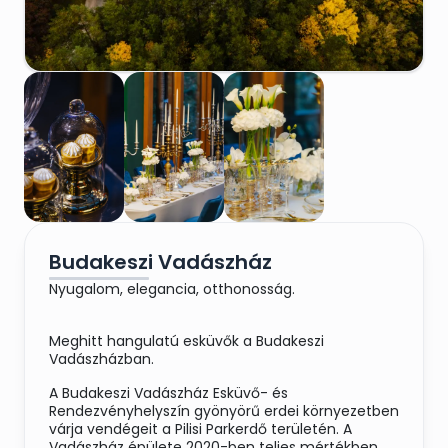
Budakeszi Vadászház
Nyugalom, elegancia, otthonosság.
Meghitt hangulatú esküvők a Budakeszi
Vadászházban.
A Budakeszi Vadászház Esküvő- és
Rendezvényhelyszín gyönyörű erdei környezetben
várja vendégeit a Pilisi Parkerdő területén. A
Vadászház épülete 2020-ben teljes mértékben