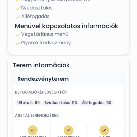
Svédasztalos
A helyszín beltéri befogadóképessége 50 fő, ezen
létszám fölött sátor bérlése szükséges, melynek
Állófogadás
befogadóképessége maximum 150 fő.
Menüvel kapcsolatos információk
Vegetáriánus menü
Gyerek kedvezmény
Terem információk
Rendezvényterem
BEFOGADÓKÉPESSÉG (FŐ)
Ültetett:
50
Svédasztalos:
50
Állófogadás:
50
ASZTAL ELRENDEZÉSEK