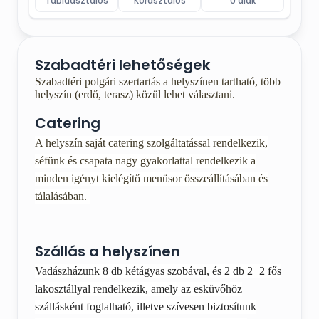
Táblaasztalos
Körasztalos
U alak
Szabadtéri lehetőségek
Szabadtéri polgári szertartás a helyszínen tartható, több
helyszín (erdő, terasz) közül lehet választani.
Catering
A helyszín saját catering szolgáltatással rendelkezik,
séfünk és csapata nagy gyakorlattal rendelkezik a
minden igényt kielégítő menüsor összeállításában és
tálalásában.
Szállás a helyszínen
Vadászházunk 8 db kétágyas szobával, és 2 db 2+2 fős
lakosztállyal rendelkezik, amely az esküvőhöz
szállásként foglalható, illetve szívesen biztosítunk