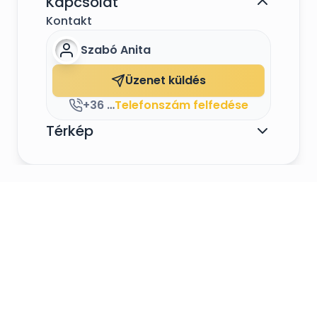
Kapcsolat
Kontakt
Szabó Anita
Üzenet küldés
+36 70 883 2049
Telefonszám felfedése
Térkép