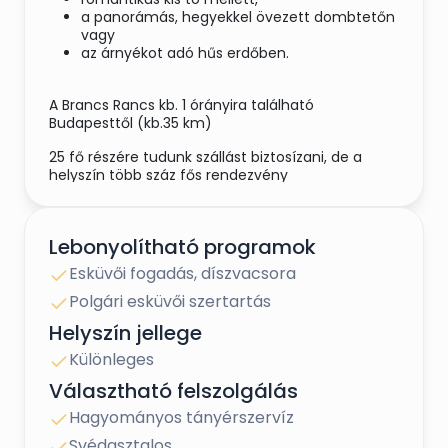
a panorámás, hegyekkel övezett dombtetőn
vagy
az árnyékot adó hűs erdőben.
A Brancs Rancs kb. 1 órányira található
Budapesttől (kb.35 km)
25 fő részére tudunk szállást biztosízani, de a
helyszín több száz fős rendezvény
megrendezésére alkalmas.
Esküvői fotókhoz mesebli helyszínek találhatóak a
Lebonyolítható programok
közelben (Szentendre, Videgrád, Dunapart....)
Esküvői fogadás, díszvacsora
Kérj személyre szabott ajánlatot!
Polgári esküvői szertartás
Helyszín jellege
Különleges
Választható felszolgálás
Hagyományos tányérszervíz
Svédasztalos