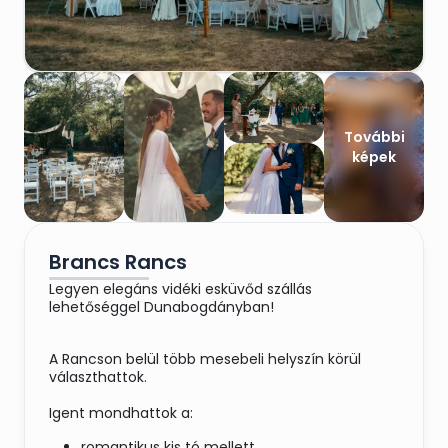
További
képek
Brancs Rancs
Legyen elegáns vidéki esküvőd szállás
lehetőséggel Dunabogdányban!
A Rancson belül több mesebeli helyszín körül
választhattok.
Igent mondhattok a:
romantikus kis tó mellett,