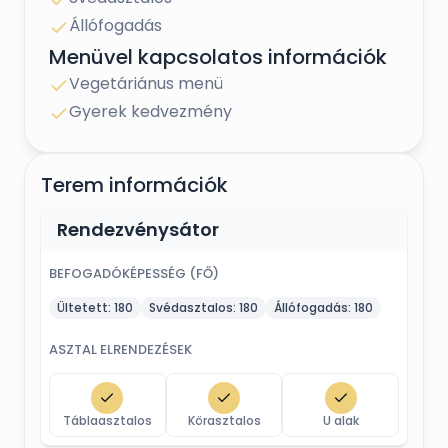
Állófogadás
Menüvel kapcsolatos információk
Vegetáriánus menü
Gyerek kedvezmény
Terem információk
Rendezvénysátor
BEFOGADÓKÉPESSÉG (FŐ)
Ültetett:
180
Svédasztalos:
180
Állófogadás:
180
ASZTAL ELRENDEZÉSEK
Táblaasztalos
Körasztalos
U alak