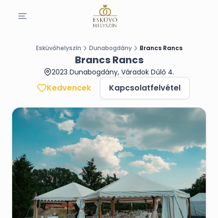
Esküvőhelyszín
Dunabogdány
Brancs Rancs
Brancs Rancs
2023 Dunabogdány, Váradok Dűlő 4.
Kedvencek
Kapcsolatfelvétel