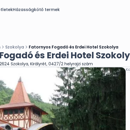
tletek
Házasságkötő termek
n
Szokolya
Fatornyos Fogadó és Erdei Hotel Szokolya
Fogadó és Erdei Hotel Szokol
2624 Szokolya, Királyrét, 0427/2 helyrajzi szám
Ka