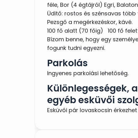
féle, Bor (4 égtájról) Egri, Balatoni
Üditő: rostos és szénsavas több 
Pezsgő a megérkezéskor, kávé.
100 fő alatt (70 főig) 100 fő felett
Bízom benne, hogy egy személyes
fogunk tudni egyezni.
Parkolás
Ingyenes parkolási lehetőség.
Különlegességek, a 
egyéb esküvői szol
Esküvői pár lovaskocsin érkezh