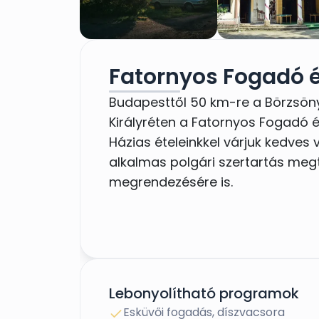
Fatornyos Fogadó é
Budapesttől 50 km-re a Börzsön
Királyréten a Fatornyos Fogadó é
Házias ételeinkkel várjuk kedves
alkalmas polgári szertartás megt
megrendezésére is.
Lebonyolítható programok
Esküvői fogadás, díszvacsora