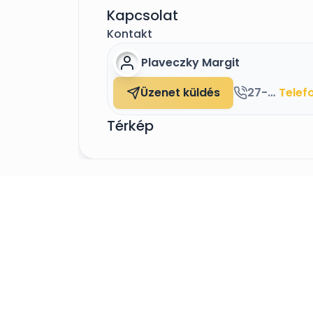
Kapcsolat
Kontakt
Plaveczky Margit
Üzenet küldés
27-375-074
Telef
Térkép