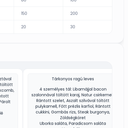
150
200
20
30
ztával
Tárkonyos ragú leves
töltött
4 személyes tál: Libamájjal bacon
rekcomb,
szalonnával töltött karaj, Natur csirkemell,
ntott
Rántott szelet, Aszalt szilvával töltött
Párolt
pulykamell, Főtt prézlis karfiol, Rántott
cukkini, Gombás rizs, Steak burgonya,
dé
Zöldségköret
Uborka saláta, Paradicsom saláta