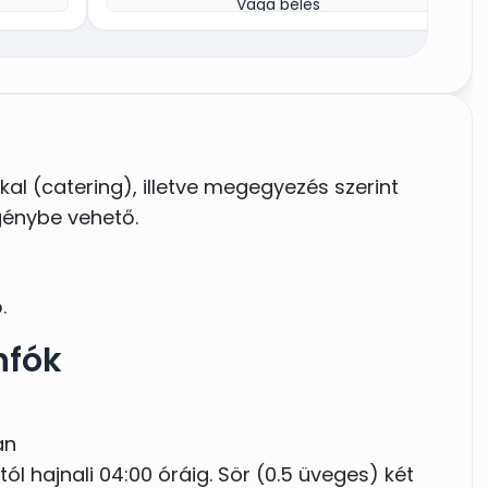
Vaga béles
Éjfél után: Töltött káposzta
kal (catering), illetve megegyezés szerint
igénybe vehető.
.
nfók
an
ól hajnali 04:00 óráig. Sör (0.5 üveges) két