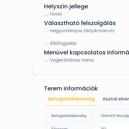
Helyszín jellege
Hotel
Választható felszolgálás
Hagyományos tányérszervíz
Állófogadás
Menüvel kapcsolatos informá
Vegetáriánus menü
Terem információk
Befogadóképesség
Asztal elr
Befogadóképesség
Étterem
80