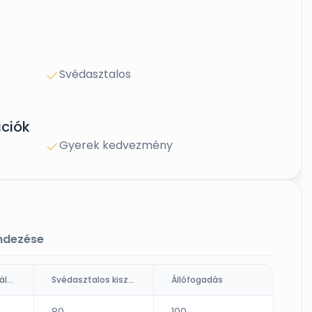
Svédasztalos
ciók
Gyerek kedvezmény
endezése
Ültetett kiszolgálás (fő)
Svédasztalos kiszolgálás
Állófogadás
80
100