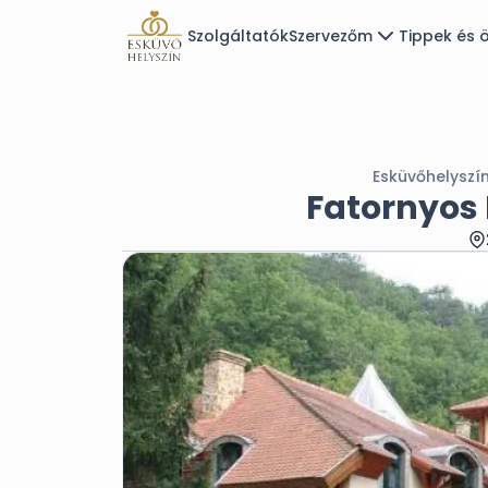
Szolgáltatók
Szervezőm
Tippek és ö
Esküvőhelyszí
Fatornyos 