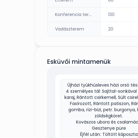
Konferencia terem
130
Vadászterem
20
Esküvői mintamenük
Újházi tyúkhúsleves házi orsó tés
4 személyes tál: Sajttal-sonkával 
karaj, Rántott csirkemell, Sült csi
Fasírozott, Rántott patiszon, Rá
gomba, rizi-bizi, petr. burgonya, 
zöldségköret.
Kovászos ubora és csalamá
Gesztenye püre
Éjfél után: Töltött káposzta