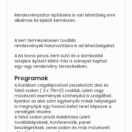
Rendezvénysátor építésére is van lehetőség erre
alkalmas és kijelölt kertrészen.
A kert természetesen további
rendezvények hasznosításra is ad lehetőségeket.
A kis boros pince, kerti sütő és a domboldal
tetejére épített kilátó-ház is szerepet kaphat
egy-egy rendezvény tervezésében.
Programok
A Kúriában csigalépcsővel összekötött alsó és
felső szalon ( 2 x 76m2) családi, üzleti vagy
művészeti események színhelyéül is szolgálhat.
Ilyenkor az alsó szint egybenyíló másik helyiségeit
is megnyitjuk egy hosszú belső teret képezve a
vendégek részére.
A felső szalon privát kialakítása üzleti
továbbképzések, konferenciák, panel
beszélgetések, zenei szalon és más művészeti