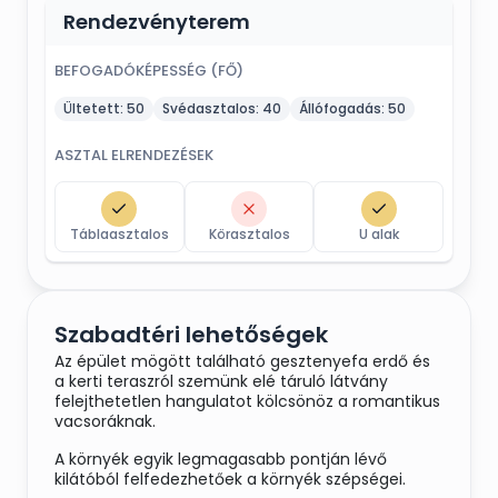
Rendezvényterem
BEFOGADÓKÉPESSÉG (FŐ)
Ültetett:
50
Svédasztalos:
40
Állófogadás:
50
ASZTAL ELRENDEZÉSEK
Táblaasztalos
Körasztalos
U alak
Szabadtéri lehetőségek
Az épület mögött található gesztenyefa erdő és
a kerti teraszról szemünk elé táruló látvány
felejthetetlen hangulatot kölcsönöz a romantikus
vacsoráknak.
A környék egyik legmagasabb pontján lévő
kilátóból felfedezhetőek a környék szépségei.