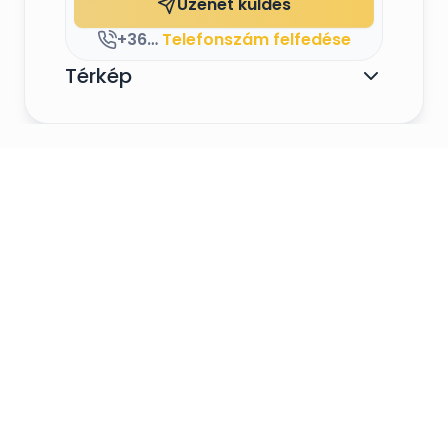
Üzenet küldés
+36306105744
Telefonszám felfedése
Térkép