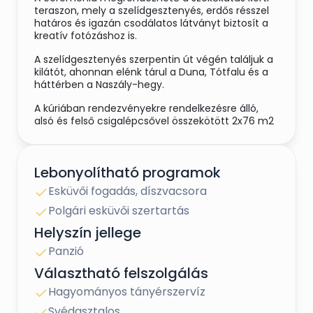
teraszon, mely a szelídgesztenyés, erdős résszel
határos és igazán csodálatos látványt biztosít a
kreatív fotózáshoz is.
A szelídgesztenyés szerpentin út végén találjuk a
kilátót, ahonnan elénk tárul a Duna, Tótfalu és a
háttérben a Naszály-hegy.
A kúriában rendezvényekre rendelkezésre álló,
alsó és felső csigalépcsővel összekötött 2x76 m2
-es, korabeli 17-19 századi bútorokkal berendezett
termek további helyszínt biztosítanak az esküvői
képek elkészítéséhez, továbbá alkalmasak kisebb
Lebonyolítható programok
létszámú esküvőhöz is.
Esküvői fogadás, díszvacsora
Kültéren rendezvénysátor kiépítésére alkalmas
helyszínünk a magasabb létszámú esküvők,
Polgári esküvői szertartás
rendezvények megtartására.
Helyszín jellege
Panzió
Keressen minket bizalommal, ha egy
Választható felszolgálás
elegáns, egyben családias környezetre
Hagyományos tányérszervíz
vágyik esküvőjének napján!
Svédasztalos