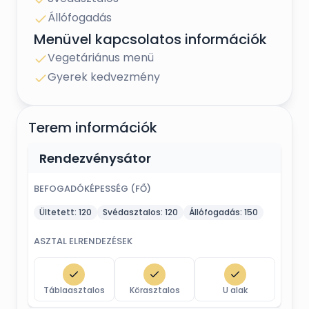
Állófogadás
Menüvel kapcsolatos információk
Vegetáriánus menü
Gyerek kedvezmény
Terem információk
Rendezvénysátor
BEFOGADÓKÉPESSÉG (FŐ)
Ültetett:
120
Svédasztalos:
120
Állófogadás:
150
ASZTAL ELRENDEZÉSEK
Táblaasztalos
Körasztalos
U alak