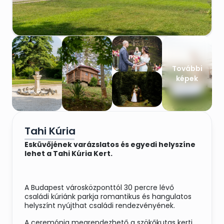
További
képek
Tahi Kúria
Esküvőjének varázslatos és egyedi helyszíne
lehet a Tahi Kúria Kert.
A Budapest városközponttól 30 percre lévő
családi kúriánk parkja romantikus és hangulatos
helyszínt nyújthat családi rendezvényének.
A ceremónia megrendezhető a szökőkutas kerti