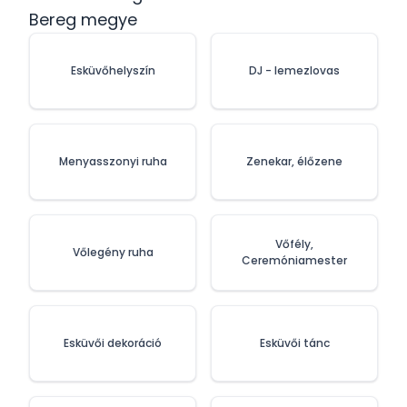
Bereg megye
Esküvőhelyszín
DJ - lemezlovas
Menyasszonyi ruha
Zenekar, élőzene
Vőfély,
Vőlegény ruha
Ceremóniamester
Esküvői dekoráció
Esküvői tánc