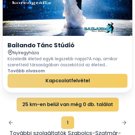
Bailando Tánc Stúdió
Nyíregyháza
Közeledik életed egyik legszebb napja?A nap, amikor
szeretteid társaságában összekötöd az életed
szerelmeddel és örök hűséget fogadtok egymásnak.
Tovább olvasom
Hazánkban is egyre elterjedtebb szokás, hogy az ifjú...
Kapcsolatfelvétel
25 km-en belül van még 0 db. találat
1
További szolgáltatók Szabolcs-Szatmár-