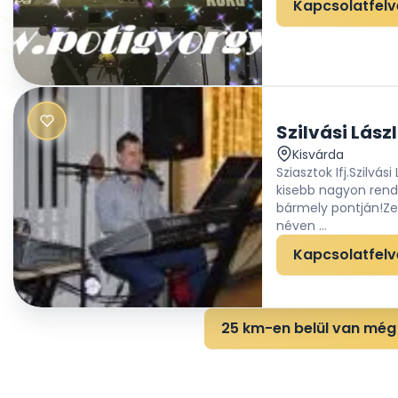
Kapcsolatfelv
Szilvási Lász
Kisvárda
Sziasztok Ifj.Szilvá
kisebb nagyon rend
bármely pontján!Ze
néven ...
Kapcsolatfelv
25 km-en belül van még 