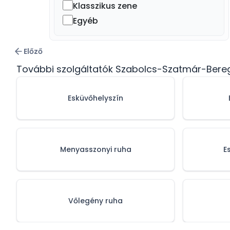
Klasszikus zene
Egyéb
Előző
További szolgáltatók Szabolcs-Szatmár-Ber
Esküvőhelyszín
Menyasszonyi ruha
E
Vőlegény ruha