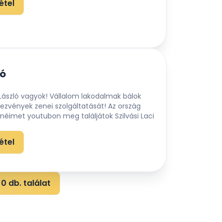
étel
ló
si László vagyok! Vállalom lakodalmak bálok
ezvények zenei szolgáltatását! Az ország
néimet youtubon meg találjátok Szilvási Laci
étel
0 db. találat