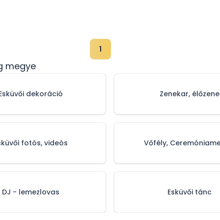
1
eg megye
Esküvői dekoráció
Zenekar, élőzene
sküvői fotós, videós
Vőfély, Ceremóniame
DJ - lemezlovas
Esküvői tánc