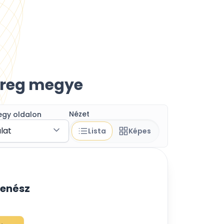
ereg megye
Nézet
egy oldalon
álat
Lista
Képes
zenész