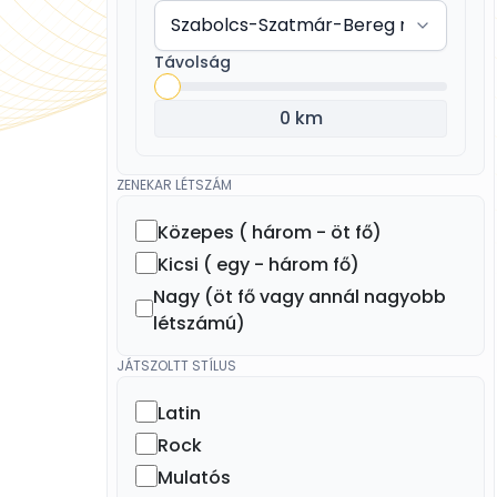
Távolság
0 km
ZENEKAR LÉTSZÁM
Közepes ( három - öt fő)
Kicsi ( egy - három fő)
Nagy (öt fő vagy annál nagyobb
létszámú)
JÁTSZOLTT STÍLUS
Latin
Rock
Mulatós