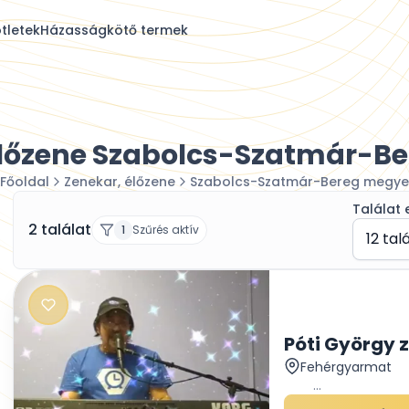
tletek
Házasságkötő termek
élőzene Szabolcs-Szatmár-B
Főoldal
Zenekar, élőzene
Szabolcs-Szatmár-Bereg megye
Találat 
2 találat
1
Szűrés aktív
12 tal
Póti György 
Fehérgyarmat
...