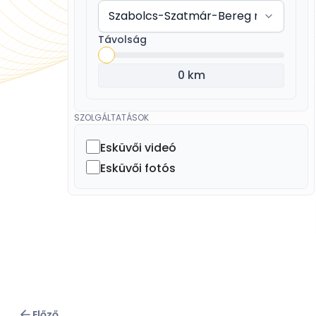
Távolság
0 km
SZOLGÁLTATÁSOK
Esküvői videó
Esküvői fotós
Előző