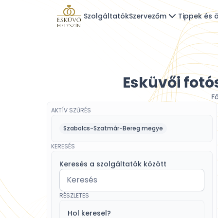
Szolgáltatók
Szervezőm
Tippek és ö
Esküvői fot
F
AKTÍV SZŰRÉS
Szabolcs-Szatmár-Bereg megye
KERESÉS
Keresés a szolgáltatók között
RÉSZLETES
Hol keresel?