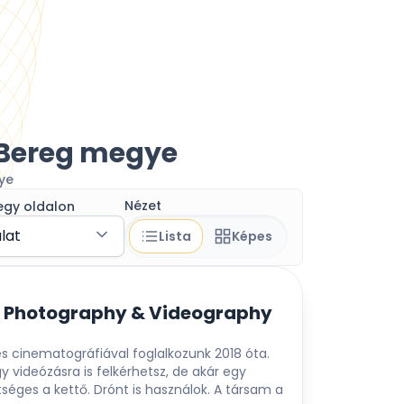
-Bereg megye
ye
Nézet
egy oldalon
álat
Lista
Képes
Photography & Videography
és cinematográfiával foglalkozunk 2018 óta.
y videózásra is felkérhetsz, de akár egy
éges a kettő. Drónt is használok. A társam a