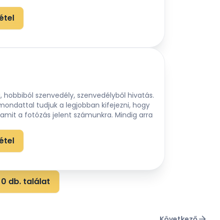
étel
, hobbiból szenvedély, szenvedélyből hivatás.
mondattal tudjuk a legjobban kifejezni, hogy
, amit a fotózás jelent számunkra. Mindig arra
étel
0 db. találat
Következő