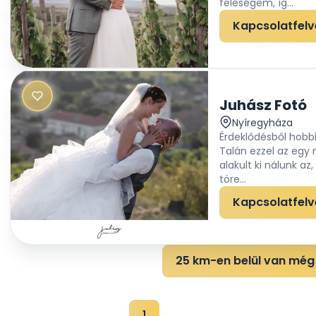
feleségem, íg...
Kapcsolatfelv
Juhász Fotó
Nyíregyháza
Érdeklődésből hobbi
Talán ezzel az egy 
alakult ki nálunk az
töre...
Kapcsolatfelv
25 km-en belül van még 
1