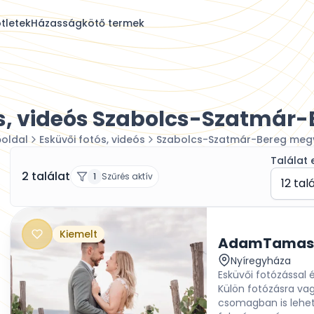
tletek
Házasságkötő termek
ós, videós Szabolcs-Szatmár
őoldal
Esküvői fotós, videós
Szabolcs-Szatmár-Bereg meg
Találat 
2 találat
1
Szűrés aktív
12 tal
Kiemelt
AdamTamas 
Nyíregyháza
Esküvői fotózással 
Külön fotózásra vag
csomagban is lehets