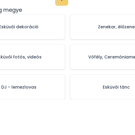
eg megye
Esküvői dekoráció
Zenekar, élőzene
sküvői fotós, videós
Vőfély, Ceremóniame
DJ - lemezlovas
Esküvői tánc