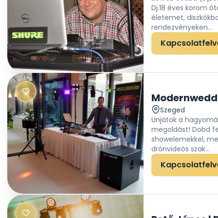
Dj.18 éves korom ót
életemet, diszkókb
rendezvényeken...
Kapcsolatfelv
Modernwedd
Szeged
Unjátok a hagyomán
megoldást! Dobd fel
showelemekkel, mel
drónvideós szak...
Kapcsolatfelv