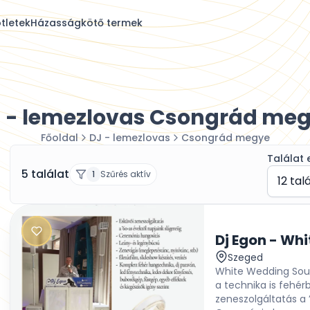
tletek
Házasságkötő termek
 - lemezlovas Csongrád me
Főoldal
DJ - lemezlovas
Csongrád megye
Találat 
5 találat
1
Szűrés aktív
12 tal
Szeged
White Wedding Soun
a technika is fehér
zeneszolgáltatás a 