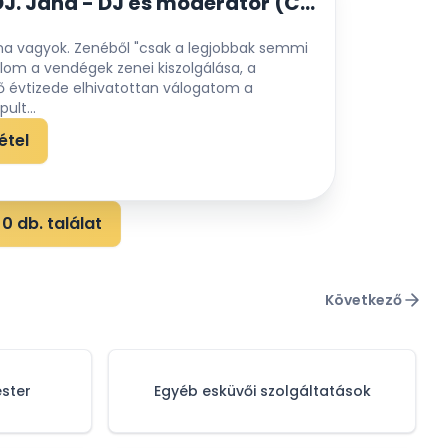
Pető János | DJ. Jana - DJ és moderátor (CM light)
ana vagyok. Zenéből "csak a legjobbak semmi
lom a vendégek zenei kiszolgálása, a
tő évtizede elhivatottan válogatom a
ult...
étel
0 db. találat
Következő
ster
Egyéb esküvői szolgáltatások