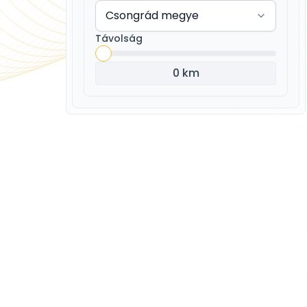
Távolság
0 km