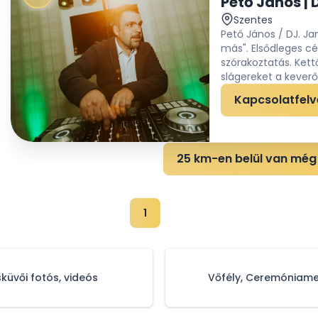
Szentes
Pető János / DJ. J
más". Elsődleges cé
szórakoztatás. Ket
slágereket a keverőp
Kapcsolatfelv
25 km-en belül van még 
1
sküvői fotós, videós
Vőfély, Ceremóniame