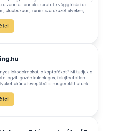
a a zene és annak szeretete végig kíséri az
an, clubbokban, zenés szórakozóhelyeken,
étel
ing.hu
yos lakodalmakat, a kaptafákat? Mi tudjuk a
 a lagzit igazán különleges, felejthetetlen
yeket akár a levegőből is megörökíthetünk
étel