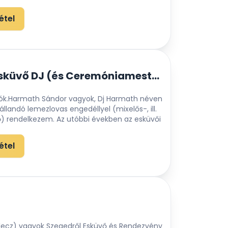
étel
Dj Harmath Esküvő DJ (és Ceremóniamester)
dók.Harmath Sándor vagyok, Dj Harmath néven
állandó lemezlovas engedéllyel (mixelős-, ill.
) rendelkezem. Az utóbbi években az esküvői
étel
lecz) vagyok Szegedről Esküvő és Rendezvény