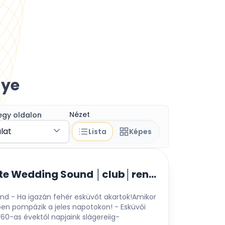
gye
Nézet
egy oldalon
álat
Lista
Képes
Dj Egon - White Wedding Sound │club│rendezvény│esküvő│hangosítás
d - Ha igazán fehér esküvőt akartok!Amikor
ben pompázik a jeles napotokon! - Esküvői
’60-as évektől napjaink slágereiig-