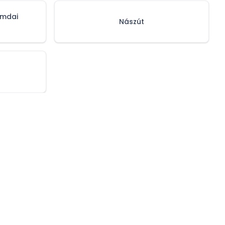
omdai
Nászút
olgáltatóknak