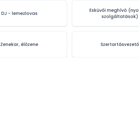
Esküvői meghívó (ny
DJ - lemezlovas
szolgáltatások)
Zenekar, élőzene
Szertartásvezető
tájékoztató
Impresszum
Médiaajánlat
Sz