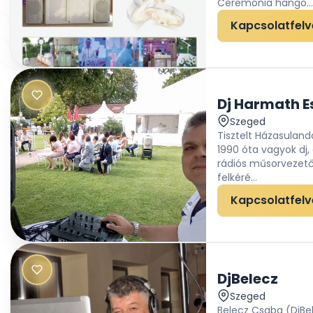
Ceremónia hango...
Kapcsolatfelv
Szeged
Tisztelt Házasulan
1990 óta vagyok dj, 
rádiós műsorvezető
felkéré...
Kapcsolatfelv
DjBelecz
Szeged
Belecz Csaba (DjBe