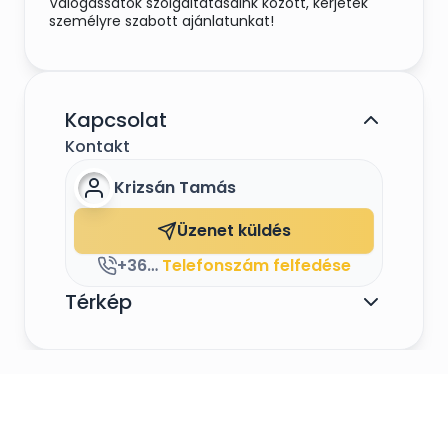
Válogassatok szolgáltatásaink között, kérjétek
személyre szabott ajánlatunkat!
Kapcsolat
Kontakt
Krizsán Tamás
Üzenet küldés
+36707704355
Telefonszám felfedése
Térkép