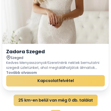
Zadora Szeged
Szeged
Kedves Menyasszonyok!Szeretnénk nektek bemutatni
szegedi üzletünket, ahol megtalálhatjátok álmaitok
menyasszonyi és menyecske ruháját is!Gyönyörű
Tovább olvasom
menyasszonyi ruháink ELÉRHETŐ ÁRON, sokféle fazonb...
Kapcsolatfelvétel
25 km-en belül van még 0 db. találat