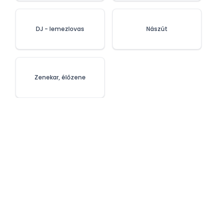
DJ - lemezlovas
Nászút
Zenekar, élőzene