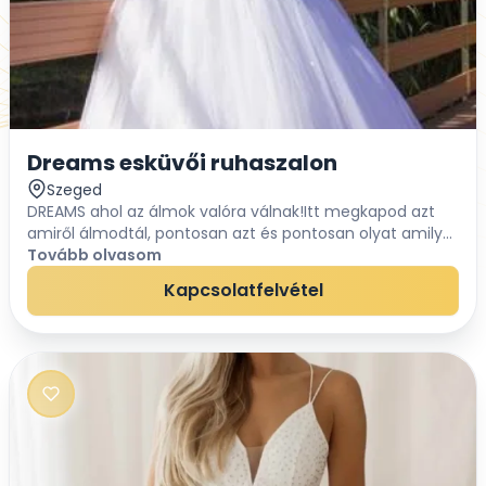
Dreams esküvői ruhaszalon
Szeged
DREAMS ahol az álmok valóra válnak!Itt megkapod azt
amiről álmodtál, pontosan azt és pontosan olyat amilyet
szeretnél. Merj álmodni, hogy életed egyik legfontosabb
Tovább olvasom
napján Te légy a legszebb. A men...
Kapcsolatfelvétel