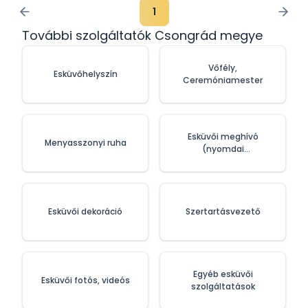
1
További szolgáltatók Csongrád megye
Vőfély,
Esküvőhelyszín
Ceremóniamester
Esküvői meghívó
Menyasszonyi ruha
(nyomdai
szolgáltatások)
Esküvői dekoráció
Szertartásvezető
Egyéb esküvői
Esküvői fotós, videós
szolgáltatások