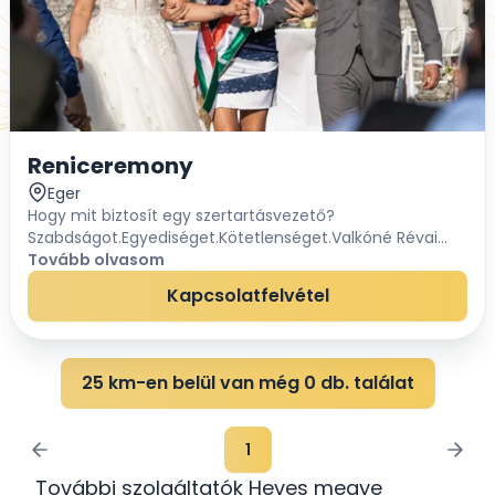
Reniceremony
Eger
Hogy mit biztosít egy szertartásvezető?
Szabdságot.Egyediséget.Kötetlenséget.Valkóné Révai
Renáta vagyok, okleveles szertartásvezető.Örömmel és
Tovább olvasom
hatalmas elhivatottsággal készülök minden...
Kapcsolatfelvétel
25 km-en belül van még 0 db. találat
1
További szolgáltatók Heves megye