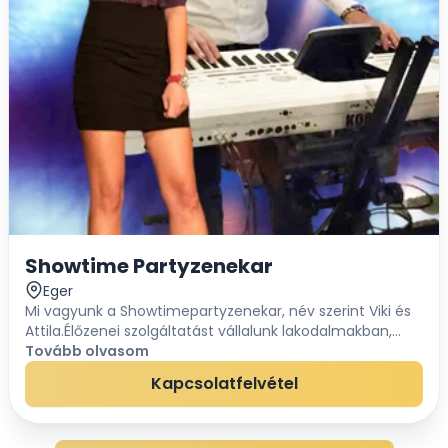
Showtime Partyzenekar
Eger
Mi vagyunk a Showtimepartyzenekar, név szerint Viki és
Attila.Élőzenei szolgáltatást vállalunk lakodalmakban,
bálokon, céges és magánrendezvényeken, falunapokon
Tovább olvasom
és fesztiválokon. Dalaink mind a ma...
Kapcsolatfelvétel