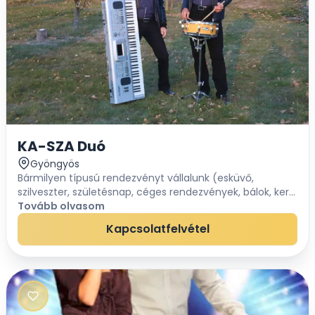
KA-SZA Duó
Gyöngyös
Bármilyen típusú rendezvényt vállalunk (esküvő,
szilveszter, születésnap, céges rendezvények, bálok, kerti
parti, stb...)Minden stílusú zenében van jártasságunk:
Tovább olvasom
hazai, pl. / Apostol, Balázs Fecó, C...
Kapcsolatfelvétel