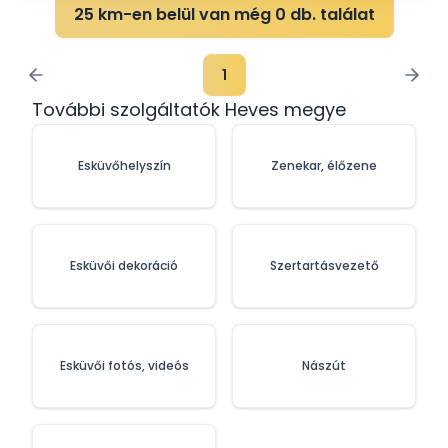
25 km-en belül van még 0 db. találat
1
További szolgáltatók Heves megye
Esküvőhelyszín
Zenekar, élőzene
Esküvői dekoráció
Szertartásvezető
Esküvői fotós, videós
Nászút