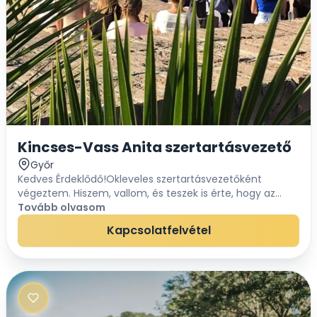
Kincses-Vass Anita szertartásvezető
Győr
Kedves Érdeklődő!Okleveles szertartásvezetőként
végeztem. Hiszem, vallom, és teszek is érte, hogy az
esküvőn nem csak a bulit lehet emlékezetesé
Tovább olvasom
tenni!Hiszen életed egyik legfontosabb napja az esküv...
Kapcsolatfelvétel