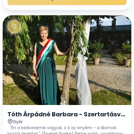
Tóth Árpádné Barbara - Szertartásveze
Győr
"Én a kedvesemé vagyok, s ő az enyém - a liliomok
között legeltet." (Énekek Éneke) Életre szóló, csodálatos