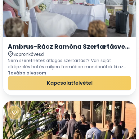
Ambrus-Rácz Ramóna Szertartásvezető,
Sopronkövesd
Nem szeretnétek átlagos szertartást? Van saját
elképzelés hol és milyen formában mondanátok ki az
„igen”-t családtagjaitok, barátaitok körében? Nem
Tovább olvasom
tudjátok hol álljatok neki az esküvő szervezésének?...
Kapcsolatfelvétel