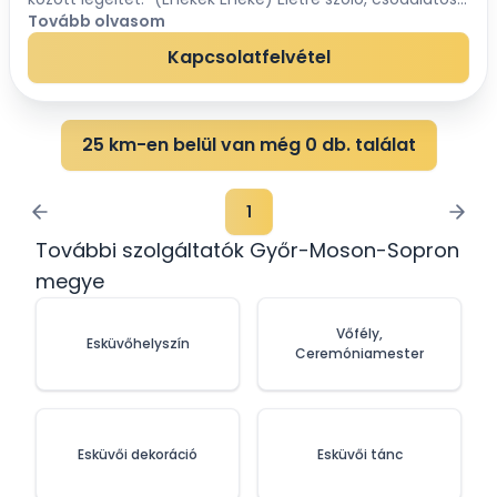
nap az esküvő napja. Szertartásvezetőként -
Tovább olvasom
alkalmazkodva az igényeitekhez - abban...
Kapcsolatfelvétel
25 km-en belül van még 0 db. találat
1
További szolgáltatók Győr-Moson-Sopron
megye
Vőfély,
Esküvőhelyszín
Ceremóniamester
Esküvői dekoráció
Esküvői tánc