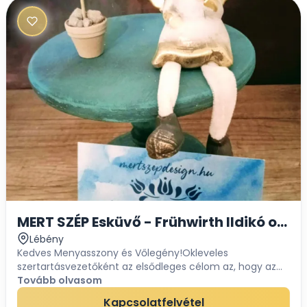
MERT SZÉP Esküvő - Frühwirth Ildikó okle
Lébény
Kedves Menyasszony és Vőlegény!Okleveles
szertartásvezetőként az elsődleges célom az, hogy az
Ifjú Pár Nagy Napját minél szebbé és különlegesebbé
Tovább olvasom
varázsolhassam. Arra törekszem, hogy amit a Szerelme...
Kapcsolatfelvétel