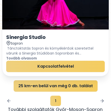
Sinergia Studio
Sopron
Tánctoktatás Sopron és környékénSok szeretettel
várunk a Sinergia Stúdióban Sopronban és
környékén.Egyedi Rátok szabott koreográfiák vagy
Tovább olvasom
kiválasztott koreográfiák betanítását is
Kapcsolatfelvétel
vállaljuk.Amenny...
25 km-en belül van még 0 db. találat
1
További szolgáltatók Győr-Moson-Sopron