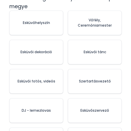
megye
Vőfély,
Esküvőhelyszín
Ceremóniamester
Esküvői dekoráció
Esküvői tánc
Esküvői fotós, videós
Szertartásvezető
DJ - lemezlovas
Esküvőszervező