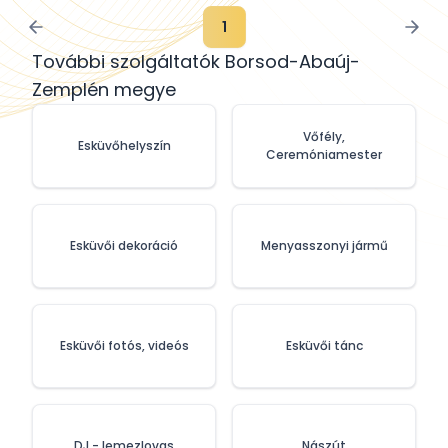
1
További szolgáltatók Borsod-Abaúj-
Zemplén megye
Vőfély,
Esküvőhelyszín
Ceremóniamester
Esküvői dekoráció
Menyasszonyi jármű
Esküvői fotós, videós
Esküvői tánc
DJ - lemezlovas
Nászút